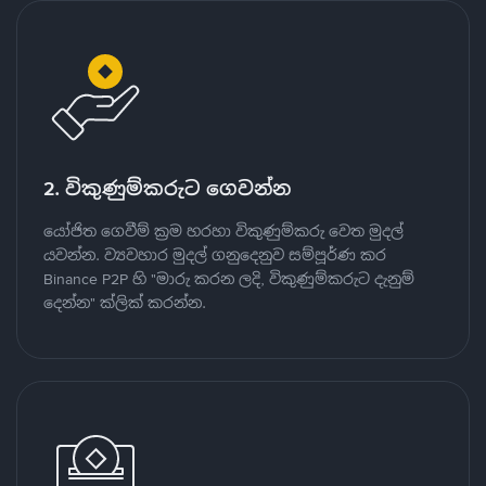
2. විකුණුම්කරුට ගෙවන්න
යෝජිත ගෙවීම් ක්‍රම හරහා විකුණුම්කරු වෙත මුදල්
යවන්න. ව්‍යවහාර මුදල් ගනුදෙනුව සම්පූර්ණ කර
Binance P2P හි "මාරු කරන ලදි, විකුණුම්කරුට දැනුම්
දෙන්න" ක්ලික් කරන්න.