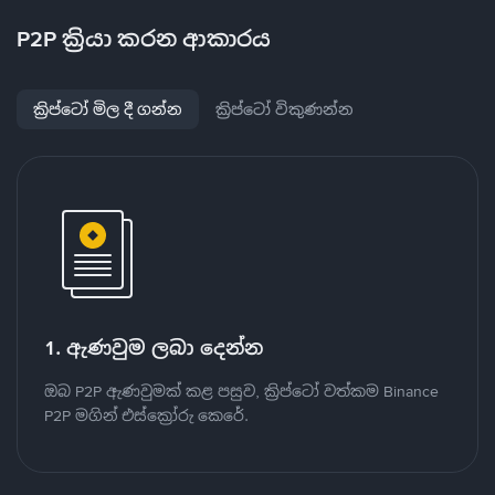
P2P ක්‍රියා කරන ආකාරය
ක්‍රිප්ටෝ මිල දී ගන්න
ක්‍රිප්ටෝ විකුණන්න
1. ඇණවුම ලබා දෙන්න
ඔබ P2P ඇණවුමක් කළ පසුව, ක්‍රිප්ටෝ වත්කම Binance
P2P මගින් එස්ක්‍රෝරු කෙරේ.