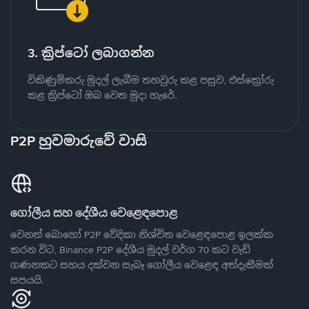
3. ක්‍රිප්ටෝ ලබාගන්න
විකිණුම්කරු මුදල් ලැබීම තහවුරු කළ පසුව, එස්ක්‍රෝරු
කළ ක්‍රිප්ටෝ ඔබ වෙත මුදා හැරේ.
P2P හුවමාරුවේ වාසි
ගෝලීය සහ දේශීය වෙළෙඳපොළ
වෙනත් බොහෝ P2P වේදිකා නිශ්චිත වෙළෙඳපොළ ඉලක්ක
කරන විට, Binance P2P දේශීය මුදල් වර්ග 70 කට වැඩි
ගණනකට සහය දක්වන සැබෑ ගෝලීය වෙළෙඳ අත්දැකීමක්
සපයයි.