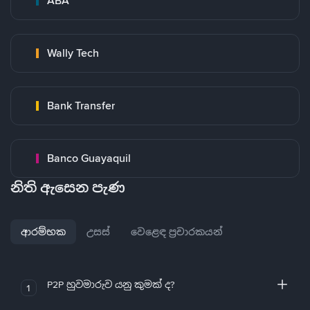
ABA
Wally Tech
Bank Transfer
Banco Guayaquil
නිති ඇසෙන පැණ
ආරම්භක
උසස්
වෙළෙඳ ප්‍රචාරකයන්
P2P හුවමාරුව යනු කුමක් ද?
1