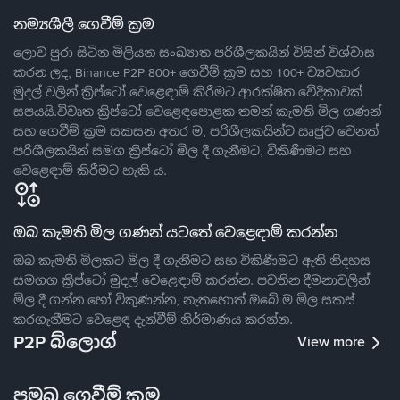
නම්‍යශීලී ගෙවීම් ක්‍රම
ලොව පුරා සිටින මිලියන සංඛ්‍යාත පරිශීලකයින් විසින් විශ්වාස
කරන ලද, Binance P2P 800+ ගෙවීම් ක්‍රම සහ 100+ ව්‍යවහාර
මුදල් වලින් ක්‍රිප්ටෝ වෙළෙඳාම් කිරීමට ආරක්ෂිත වේදිකාවක්
සපයයි.විවෘත ක්‍රිප්ටෝ වෙළෙඳපොළක තමන් කැමති මිල ගණන්
සහ ගෙවීම් ක්‍රම සකසන අතර ම, පරිශීලකයින්ට ඍජුව වෙනත්
පරිශීලකයින් සමග ක්‍රිප්ටෝ මිල දී ගැනීමට, විකිණීමට සහ
වෙළෙඳාම් කිරීමට හැකි ය.
ඔබ කැමති මිල ගණන් යටතේ වෙළෙඳාම් කරන්න
ඔබ කැමති මිලකට මිල දී ගැනීමට සහ විකිණීමට ඇති නිදහස
සමගග ක්‍රිප්ටෝ මුදල් වෙළෙඳාම් කරන්න. පවතින දීමනාවලින්
මිල දී ගන්න හෝ විකුණන්න, නැතහොත් ඔබේ ම මිල සකස්
කරගැනීමට වෙළෙඳ දැන්වීම් නිර්මාණය කරන්න.
P2P බ්ලොග්
View more
ප්‍රමුඛ ගෙවීම් ක්‍රම