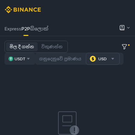
Express
P2P
බ්ලොක්
මිල දී ගන්න
විකුණන්න
USDT
USD