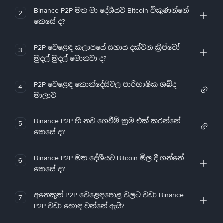
Binance P2P මත මා දේශීයව Bitcoin විකුණන්නේ
2
කෙසේ ද?
P2P වෙළෙඳ කලාපයේ සහාය දක්වන ක්‍රිප්ටෝ
3
මුදල් මුදල් මොනවා ද?
P2P වෙළෙඳ කොන්දේසිවල පාරිභාෂික ශබ්ද
4
මාලාව
Binance P2P හි නව ගෙවීම් ක්‍රම එක් කරන්නේ
5
කෙසේ ද?
Binance P2P මත දේශීයව Bitcoin මිල දී ගන්නේ
6
කෙසේ ද?
අනෙකුත් P2P වෙළෙඳපොළ වලට වඩා Binance
7
P2P වඩා හොඳ වන්නේ ඇයි?