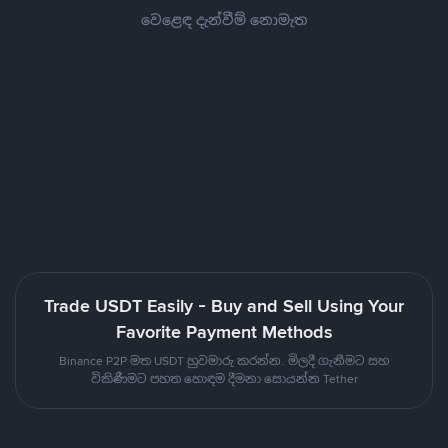
වෙළෙඳ දැන්වීම් නොමැත
Trade USDT Easily - Buy and Sell Using Your
Favorite Payment Methods
Binance P2P මත USDT හුවමාරු කරන්න. මිලදී ගැනීමට සහ
විකිණීමට පහත හොඳම දීමනා සොයන්න Tether