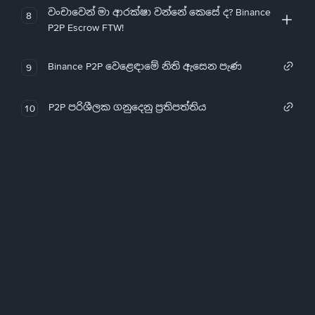
වංචාවෙන් මා ආරක්ෂා වන්නේ කෙසේ ද? Binance
8
P2P Escrow FTW!
Binance P2P වෙළෙඳාමේ නිති ඇසෙන පැණ
9
P2P පරිශීලක ගනුදෙනු ප්‍රතිපත්තිය
10