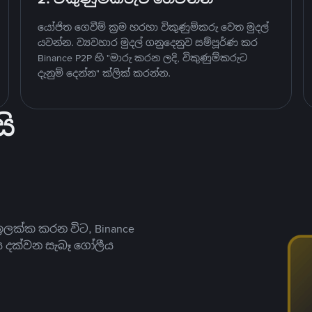
යෝජිත ගෙවීම් ක්‍රම හරහා විකුණුම්කරු වෙත මුදල්
යවන්න. ව්‍යවහාර මුදල් ගනුදෙනුව සම්පූර්ණ කර
Binance P2P හි "මාරු කරන ලදි, විකුණුම්කරුට
දැනුම් දෙන්න" ක්ලික් කරන්න.
ි
ලක්ක කරන විට, Binance
ය දක්වන සැබෑ ගෝලීය