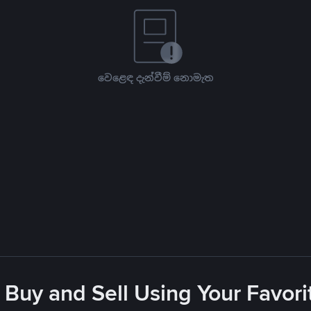
වෙළෙඳ දැන්වීම් නොමැත
 Buy and Sell Using Your Favo