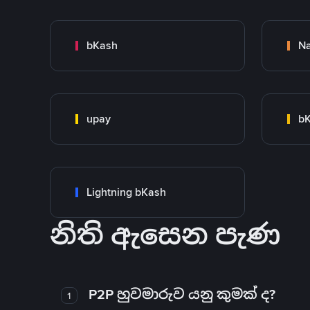
bKash
N
upay
bK
Lightning bKash
නිති ඇසෙන පැණ
P2P හුවමාරුව යනු කුමක් ද?
1