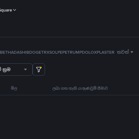
Square
B
ETH
ADA
SHIB
DOGE
TRX
SOL
PEPE
TRUMP
DOLO
XPL
ASTER
තවත්
 ක්‍රම
මිල
ලබා ගත හැකි ය/ඇණවුම් සීමාව