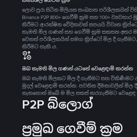
නම්‍යශීලී ගෙවීම් ක්‍රම
ලොව පුරා සිටින මිලියන සංඛ්‍යාත පරිශීලකයින් වි
Binance P2P 800+ ගෙවීම් ක්‍රම සහ 100+ ව්‍යවහාර මු
කිරීමට ආරක්ෂිත වේදිකාවක් සපයයි.විවෘත ක්‍ර
කැමති මිල ගණන් සහ ගෙවීම් ක්‍රම සකසන අතර ම
වෙනත් පරිශීලකයින් සමග ක්‍රිප්ටෝ මිල දී ගැනීම
කිරීමට හැකි ය.
ඔබ කැමති මිල ගණන් යටතේ වෙළෙඳාම් කරන්න
ඔබ කැමති මිලකට මිල දී ගැනීමට සහ විකිණීමට ඇ
මුදල් වෙළෙඳාම් කරන්න. පවතින දීමනාවලින් මිල 
නැතහොත් ඔබේ ම මිල සකස් කරගැනීමට වෙළෙඳ දැ
P2P බ්ලොග්
ප්‍රමුඛ ගෙවීම් ක්‍රම