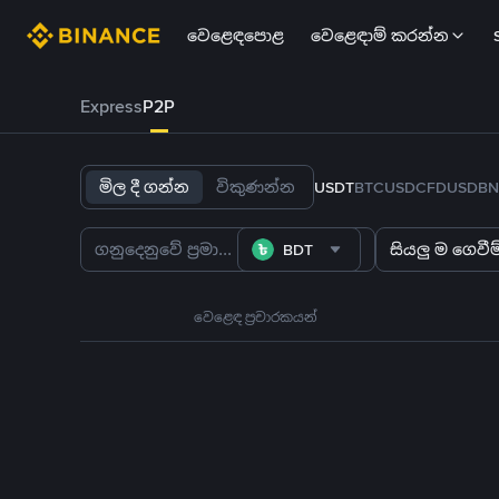
වෙළෙඳපොළ
වෙළෙඳාම් කරන්න
Express
P2P
මිල දී ගන්න
විකුණන්න
USDT
BTC
USDC
FDUSD
BN
BDT
සියලු ම ගෙවීම්
වෙළෙඳ ප්‍රචාරකයන්