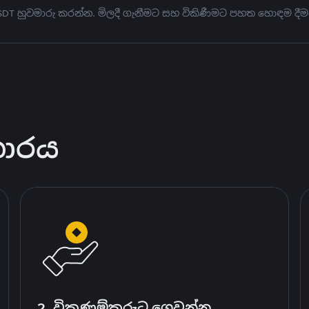
USDT හුවමාරු කරන්න. මිලදී ගැනීමට සහ විකිණීමට පහත හොඳම දීම
කාරය
2. විකුණුම්කරුට ගෙවන්න