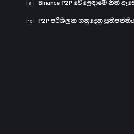
Binance P2P වෙළෙඳාමේ නිති ඇ
9
P2P පරිශීලක ගනුදෙනු ප්‍රතිපත්ති
10