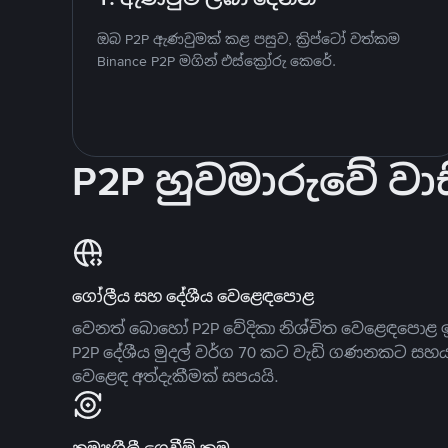
ඔබ P2P ඇණවුමක් කළ පසුව, ක්‍රිප්ටෝ වත්කම
Binance P2P මගින් එස්ක්‍රෝරු කෙරේ.
P2P හුවමාරුවේ වාස
ගෝලීය සහ දේශීය වෙළෙඳපොළ
වෙනත් බොහෝ P2P වේදිකා නිශ්චිත වෙළෙඳපොළ ඉ
P2P දේශීය මුදල් වර්ග 70 කට වැඩි ගණනකට සහ
වෙළෙඳ අත්දැකීමක් සපයයි.