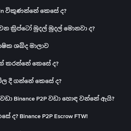
oin විකුණන්නේ කෙසේ ද?
ක්‍රිප්ටෝ මුදල් මුදල් මොනවා ද?
ාෂික ශබ්ද මාලාව
 එක් කරන්නේ කෙසේ ද?
මිල දී ගන්නේ කෙසේ ද?
ඩා Binance P2P වඩා හොඳ වන්නේ ඇයි?
ේ ද? Binance P2P Escrow FTW!