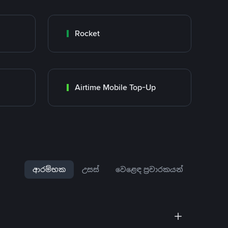
Rocket
Airtime Mobile Top-Up
ආරම්භක
උසස්
වෙළෙඳ ප්‍රචාරකයන්