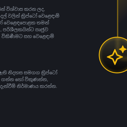
සින් විශ්වාස කරන ලද,
දල් වලින් ක්‍රිප්ටෝ වෙළෙඳාම්
ිප්ටෝ වෙළෙඳපොළක තමන්
, පරිශීලකයින්ට ඍජුව
ට, විකිණීමට සහ වෙළෙඳාම්
ති නිදහස සමගග ක්‍රිප්ටෝ
දී ගන්න හෝ විකුණන්න,
න්වීම් නිර්මාණය කරන්න.