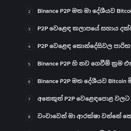
Binance P2P මත මා දේශීයව Bitc
2
P2P වෙළෙඳ කලාපයේ සහාය දක්වන 
3
P2P වෙළෙඳ කොන්දේසිවල පාරිභ
4
Binance P2P හි නව ගෙවීම් ක්‍රම
5
Binance P2P මත දේශීයව Bitcoin 
6
අනෙකුත් P2P වෙළෙඳපොළ වලට ව
7
වංචාවෙන් මා ආරක්ෂා වන්නේ කෙස
8