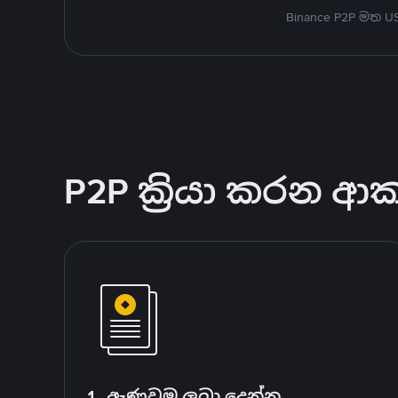
Binance P2P මත 
P2P ක්‍රියා කරන ආ
1. ඇණවුම ලබා දෙන්න