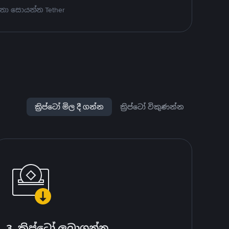
නා සොයන්න Tether
ක්‍රිප්ටෝ මිල දී ගන්න
ක්‍රිප්ටෝ විකුණන්න
3. ක්‍රිප්ටෝ ලබාගන්න