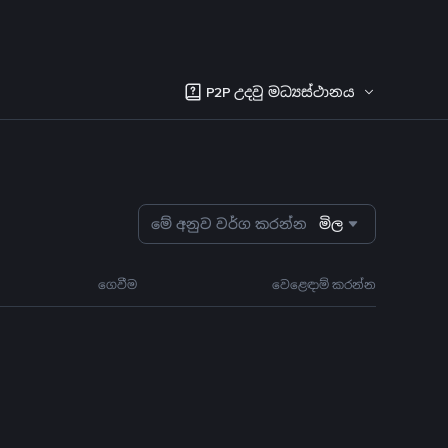
P2P උදවු මධ්‍යස්ථානය
මේ අනුව වර්ග කරන්න
මිල
ගෙවීම
වෙළෙඳාම් කරන්න