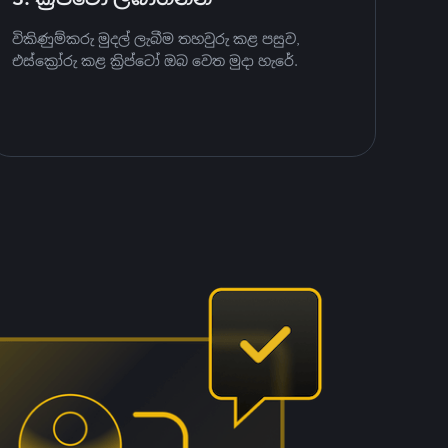
විකිණුම්කරු මුදල් ලැබීම තහවුරු කළ පසුව,
එස්ක්‍රෝරු කළ ක්‍රිප්ටෝ ඔබ වෙත මුදා හැරේ.