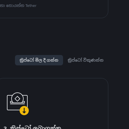
නා සොයන්න Tether
ක්‍රිප්ටෝ මිල දී ගන්න
ක්‍රිප්ටෝ විකුණන්න
3. ක්‍රිප්ටෝ ලබාගන්න