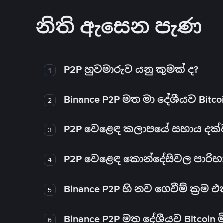
නිති ඇසෙන පැණ
P2P හුවමාරුව යනු කුමක් ද?
1
Binance P2P මත මා දේශීයව Bitc
2
P2P වෙළෙඳ කලාපයේ සහාය දක්වන 
3
P2P වෙළෙඳ කොන්දේසිවල පාරිභ
4
Binance P2P හි නව ගෙවීම් ක්‍රම
5
Binance P2P මත දේශීයව Bitcoin 
6