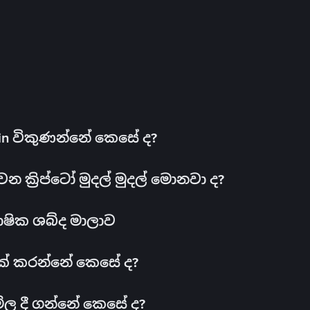
oin විකුණන්නේ කෙසේ ද?
ක්‍රිප්ටෝ මුදල් මුදල් මොනවා ද?
ාෂික ශබ්ද මාලාව
 එක් කරන්නේ කෙසේ ද?
මිල දී ගන්නේ කෙසේ ද?