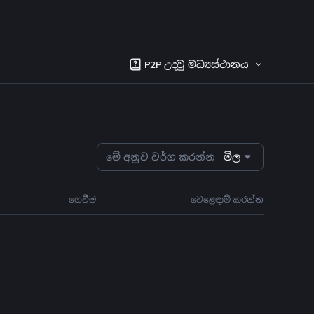
P2P උදවු මධ්‍යස්ථානය
මේ අනුව වර්ග කරන්න
මිල
ගෙවීම
වෙළෙඳාම් කරන්න