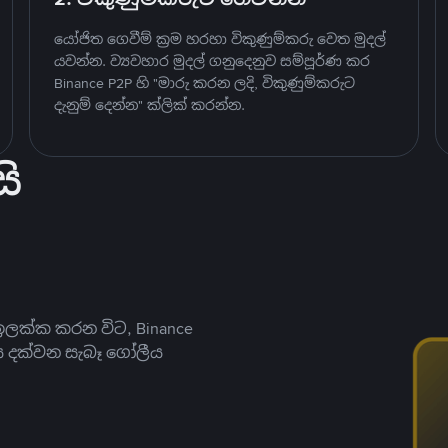
යෝජිත ගෙවීම් ක්‍රම හරහා විකුණුම්කරු වෙත මුදල්
යවන්න. ව්‍යවහාර මුදල් ගනුදෙනුව සම්පූර්ණ කර
Binance P2P හි "මාරු කරන ලදි, විකුණුම්කරුට
දැනුම් දෙන්න" ක්ලික් කරන්න.
ි
ලක්ක කරන විට, Binance
ය දක්වන සැබෑ ගෝලීය