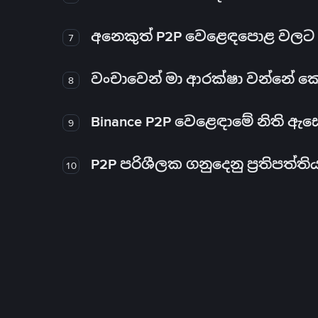
අනෙකුත් P2P වෙළෙඳපොළ වලට ව
7
වංචාවෙන් මා ආරක්ෂා වන්නේ කෙස
8
Binance P2P වෙළෙඳාමේ නිති ඇ
9
P2P පරිශීලක ගනුදෙනු ප්‍රතිපත්ති
10