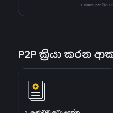
Binance P2P මත 
P2P ක්‍රියා කරන ආ
1. ඇණවුම ලබා දෙන්න