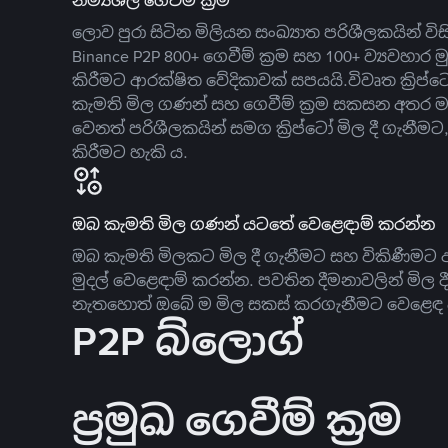
නම්‍යශීලී ගෙවීම් ක්‍රම
ලොව පුරා සිටින මිලියන සංඛ්‍යාත පරිශීලකයින් වි
Binance P2P 800+ ගෙවීම් ක්‍රම සහ 100+ ව්‍යවහාර මු
කිරීමට ආරක්ෂිත වේදිකාවක් සපයයි.විවෘත ක්‍ර
කැමති මිල ගණන් සහ ගෙවීම් ක්‍රම සකසන අතර ම
වෙනත් පරිශීලකයින් සමග ක්‍රිප්ටෝ මිල දී ගැනීම
කිරීමට හැකි ය.
ඔබ කැමති මිල ගණන් යටතේ වෙළෙඳාම් කරන්න
ඔබ කැමති මිලකට මිල දී ගැනීමට සහ විකිණීමට ඇ
මුදල් වෙළෙඳාම් කරන්න. පවතින දීමනාවලින් මිල 
නැතහොත් ඔබේ ම මිල සකස් කරගැනීමට වෙළෙඳ දැ
P2P බ්ලොග්
ප්‍රමුඛ ගෙවීම් ක්‍රම