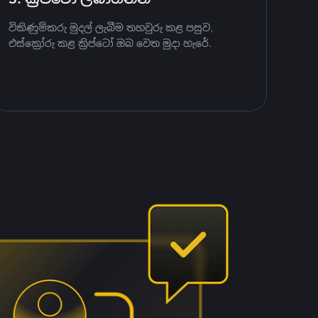
විකිණුම්කරු මුදල් ලැබීම තහවුරු කළ පසුව,
එස්ක්‍රෝරු කළ ක්‍රිප්ටෝ ඔබ වෙත මුදා හැරේ.