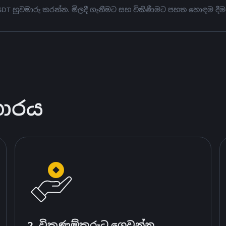
USDT හුවමාරු කරන්න. මිලදී ගැනීමට සහ විකිණීමට පහත හොඳම දීම
කාරය
2. විකුණුම්කරුට ගෙවන්න