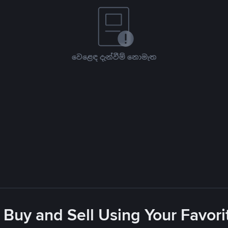
වෙළෙඳ දැන්වීම් නොමැත
 Buy and Sell Using Your Favo