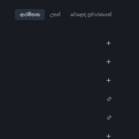
ආරම්භක
උසස්
වෙළෙඳ ප්‍රචාරකයන්