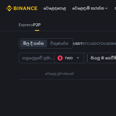
වෙළෙඳපොළ
වෙළෙඳාම් කරන්න
Express
P2P
මිල දී ගන්න
විකුණන්න
USDT
BTC
USDC
FDUSD
BN
TWD
සියලු ම ගෙවීම්
වෙළෙඳ ප්‍රචාරකයන්