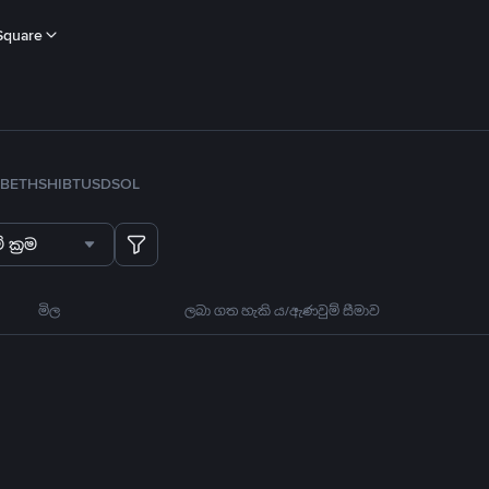
Square
B
ETH
SHIB
TUSD
SOL
 ක්‍රම
මිල
ලබා ගත හැකි ය/ඇණවුම් සීමාව