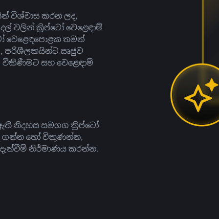
සින් විශ්වාස කරන ලද,
දල් වලින් ක්‍රිප්ටෝ වෙළෙඳාම්
ිප්ටෝ වෙළෙඳපොළක තමන්
, පරිශීලකයින්ට ඍජුව
ට, විකිණීමට සහ වෙළෙඳාම්
ති නිදහස සමගග ක්‍රිප්ටෝ
දී ගන්න හෝ විකුණන්න,
න්වීම් නිර්මාණය කරන්න.