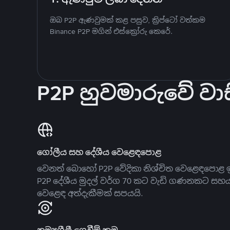
ඔබ P2P ඇණවුමක් කළ පසුව, ක්‍රිප්ටෝ වත්කම
Binance P2P මගින් එස්ක්‍රෝරු කෙරේ.
P2P හුවමාරුවේ වාස
ගෝලීය සහ දේශීය වෙළෙඳපොළ
වෙනත් බොහෝ P2P වේදිකා නිශ්චිත වෙළෙඳපොළ ඉ
P2P දේශීය මුදල් වර්ග 70 කට වැඩි ගණනකට සහ
වෙළෙඳ අත්දැකීමක් සපයයි.