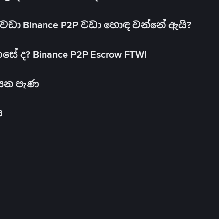
ඩා Binance P2P වඩා හොඳ වන්නේ ඇයි?
ේ ද? Binance P2P Escrow FTW!
සෙන පැණ
ය