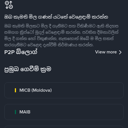
ඔබ කැමති මිල ගණන් යටතේ වෙළෙඳාම් කරන්න
ඔබ කැමති මිලකට මිල දී ගැනීමට සහ විකිණීමට ඇති නිදහස
සමගග ක්‍රිප්ටෝ මුදල් වෙළෙඳාම් කරන්න. පවතින දීමනාවලින්
මිල දී ගන්න හෝ විකුණන්න, නැතහොත් ඔබේ ම මිල සකස්
කරගැනීමට වෙළෙඳ දැන්වීම් නිර්මාණය කරන්න.
P2P බ්ලොග්
View more
ප්‍රමුඛ ගෙවීම් ක්‍රම
MICB (Moldova)
MAIB