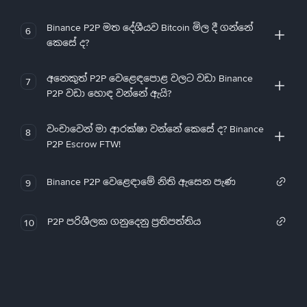
Binance P2P මත දේශීයව Bitcoin මිල දී ගන්නේ
6
කෙසේ ද?
අනෙකුත් P2P වෙළෙඳපොළ වලට වඩා Binance
7
P2P වඩා හොඳ වන්නේ ඇයි?
වංචාවෙන් මා ආරක්ෂා වන්නේ කෙසේ ද? Binance
8
P2P Escrow FTW!
Binance P2P වෙළෙඳාමේ නිති ඇසෙන පැණ
9
P2P පරිශීලක ගනුදෙනු ප්‍රතිපත්තිය
10