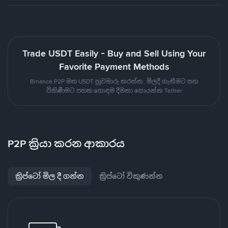
Trade USDT Easily - Buy and Sell Using Your
Favorite Payment Methods
Binance P2P මත USDT හුවමාරු කරන්න. මිලදී ගැනීමට සහ
විකිණීමට පහත හොඳම දීමනා සොයන්න Tether
P2P ක්‍රියා කරන ආකාරය
ක්‍රිප්ටෝ මිල දී ගන්න
ක්‍රිප්ටෝ විකුණන්න