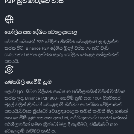
P2P හුවමාරුවේ වාසි
ගෝලීය සහ දේශීය වෙළෙඳපොළ
වෙනත් බොහෝ P2P වේදිකා නිශ්චිත වෙළෙඳපොළ ඉලක්ක
කරන විට, Binance P2P දේශීය මුදල් වර්ග 70 කට වැඩි
ගණනකට සහය දක්වන සැබෑ ගෝලීය වෙළෙඳ අත්දැකීමක්
සපයයි.
නම්‍යශීලී ගෙවීම් ක්‍රම
ලොව පුරා සිටින මිලියන සංඛ්‍යාත පරිශීලකයින් විසින් විශ්වාස
කරන ලද, Binance P2P 800+ ගෙවීම් ක්‍රම සහ 100+ ව්‍යවහාර
මුදල් වලින් ක්‍රිප්ටෝ වෙළෙඳාම් කිරීමට ආරක්ෂිත වේදිකාවක්
සපයයි.විවෘත ක්‍රිප්ටෝ වෙළෙඳපොළක තමන් කැමති මිල ගණන්
සහ ගෙවීම් ක්‍රම සකසන අතර ම, පරිශීලකයින්ට ඍජුව වෙනත්
පරිශීලකයින් සමග ක්‍රිප්ටෝ මිල දී ගැනීමට, විකිණීමට සහ
වෙළෙඳාම් කිරීමට හැකි ය.