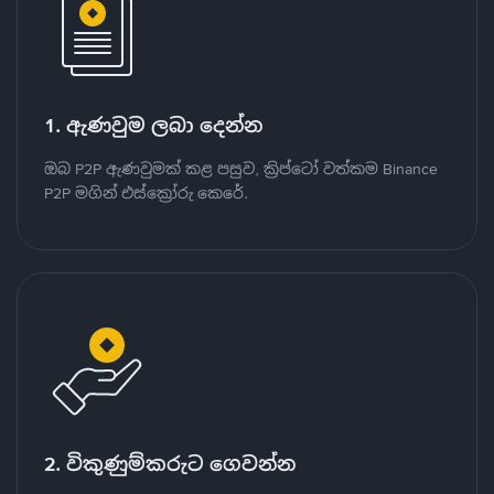
1. ඇණවුම ලබා දෙන්න
ඔබ P2P ඇණවුමක් කළ පසුව, ක්‍රිප්ටෝ වත්කම Binance
P2P මගින් එස්ක්‍රෝරු කෙරේ.
2. විකුණුම්කරුට ගෙවන්න