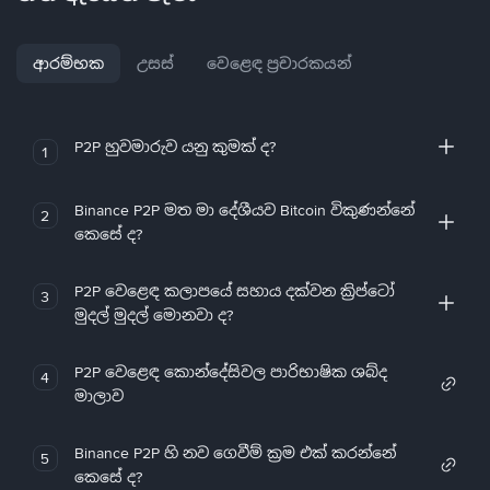
ආරම්භක
උසස්
වෙළෙඳ ප්‍රචාරකයන්
P2P හුවමාරුව යනු කුමක් ද?
1
Binance P2P මත මා දේශීයව Bitcoin විකුණන්නේ
2
කෙසේ ද?
P2P වෙළෙඳ කලාපයේ සහාය දක්වන ක්‍රිප්ටෝ
3
මුදල් මුදල් මොනවා ද?
P2P වෙළෙඳ කොන්දේසිවල පාරිභාෂික ශබ්ද
4
මාලාව
Binance P2P හි නව ගෙවීම් ක්‍රම එක් කරන්නේ
5
කෙසේ ද?