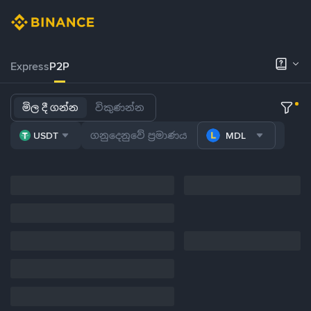
Express
P2P
මිල දී ගන්න
විකුණන්න
USDT
MDL