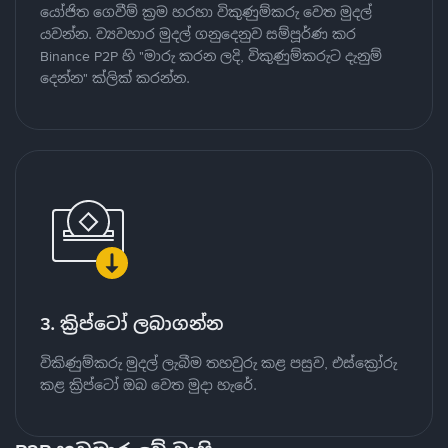
යෝජිත ගෙවීම් ක්‍රම හරහා විකුණුම්කරු වෙත මුදල්
යවන්න. ව්‍යවහාර මුදල් ගනුදෙනුව සම්පූර්ණ කර
Binance P2P හි "මාරු කරන ලදි, විකුණුම්කරුට දැනුම්
දෙන්න" ක්ලික් කරන්න.
3. ක්‍රිප්ටෝ ලබාගන්න
විකිණුම්කරු මුදල් ලැබීම තහවුරු කළ පසුව, එස්ක්‍රෝරු
කළ ක්‍රිප්ටෝ ඔබ වෙත මුදා හැරේ.