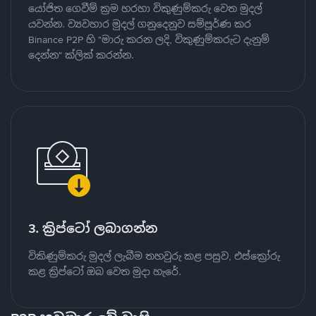
යෝජිත ගෙවීම් ක්‍රම හරහා විකුණුම්කරු වෙත මුදල්
යවන්න. ව්‍යවහාර මුදල් ගනුදෙනුව සම්පූර්ණ කර
Binance P2P හි "මාරු කරන ලදි, විකුණුම්කරුට දැනුම්
දෙන්න" ක්ලික් කරන්න.
3. ක්‍රිප්ටෝ ලබාගන්න
විකිණුම්කරු මුදල් ලැබීම තහවුරු කළ පසුව, එස්ක්‍රෝරු
කළ ක්‍රිප්ටෝ ඔබ වෙත මුදා හැරේ.