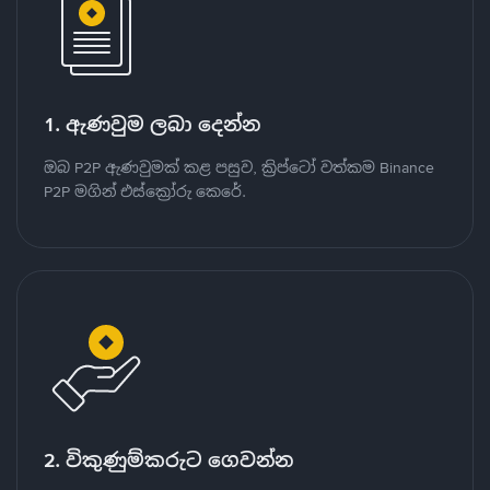
1. ඇණවුම ලබා දෙන්න
ඔබ P2P ඇණවුමක් කළ පසුව, ක්‍රිප්ටෝ වත්කම Binance
P2P මගින් එස්ක්‍රෝරු කෙරේ.
2. විකුණුම්කරුට ගෙවන්න