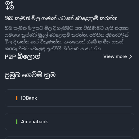
ඔබ කැමති මිල ගණන් යටතේ වෙළෙඳාම් කරන්න
ඔබ කැමති මිලකට මිල දී ගැනීමට සහ විකිණීමට ඇති නිදහස
සමගග ක්‍රිප්ටෝ මුදල් වෙළෙඳාම් කරන්න. පවතින දීමනාවලින්
මිල දී ගන්න හෝ විකුණන්න, නැතහොත් ඔබේ ම මිල සකස්
කරගැනීමට වෙළෙඳ දැන්වීම් නිර්මාණය කරන්න.
P2P බ්ලොග්
View more
ප්‍රමුඛ ගෙවීම් ක්‍රම
IDBank
Ameriabank