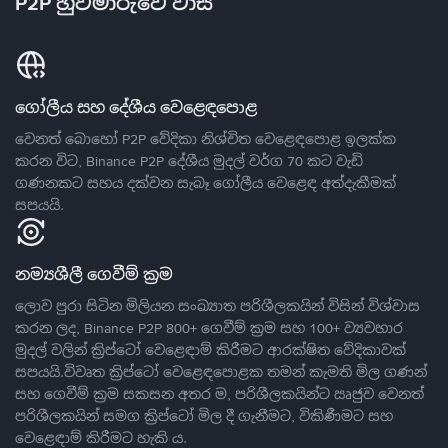
P2P හුවමාරුවේ වාසි
ගෝලීය සහ දේශීය වෙළෙඳපොළ
වෙනත් බොහෝ P2P වේදිකා නිශ්චිත වෙළෙඳපොළ ඉලක්ක
කරන විට, Binance P2P දේශීය මුදල් වර්ග 70 කට වැඩි
ගණනකට සහය දක්වන සැබෑ ගෝලීය වෙළෙඳ අත්දැකීමක්
සපයයි.
නම්‍යශීලී ගෙවීම් ක්‍රම
ලොව පුරා සිටින මිලියන සංඛ්‍යාත පරිශීලකයින් විසින් විශ්වාස
කරන ලද, Binance P2P 800+ ගෙවීම් ක්‍රම සහ 100+ ව්‍යවහාර
මුදල් වලින් ක්‍රිප්ටෝ වෙළෙඳාම් කිරීමට ආරක්ෂිත වේදිකාවක්
සපයයි.විවෘත ක්‍රිප්ටෝ වෙළෙඳපොළක තමන් කැමති මිල ගණන්
සහ ගෙවීම් ක්‍රම සකසන අතර ම, පරිශීලකයින්ට ඍජුව වෙනත්
පරිශීලකයින් සමග ක්‍රිප්ටෝ මිල දී ගැනීමට, විකිණීමට සහ
වෙළෙඳාම් කිරීමට හැකි ය.