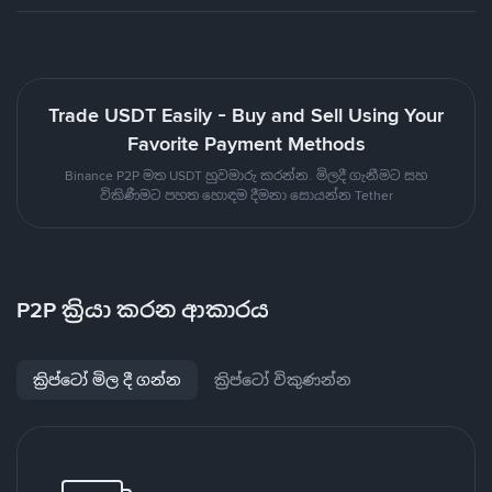
Trade USDT Easily - Buy and Sell Using Your
Favorite Payment Methods
Binance P2P මත USDT හුවමාරු කරන්න. මිලදී ගැනීමට සහ
විකිණීමට පහත හොඳම දීමනා සොයන්න Tether
P2P ක්‍රියා කරන ආකාරය
ක්‍රිප්ටෝ මිල දී ගන්න
ක්‍රිප්ටෝ විකුණන්න