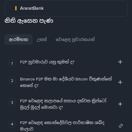
AraratBank
නිති ඇසෙන පැණ
ආරම්භක
උසස්
වෙළෙඳ ප්‍රචාරකයන්
P2P හුවමාරුව යනු කුමක් ද?
1
Binance P2P මත මා දේශීයව Bitcoin විකුණන්නේ
2
කෙසේ ද?
P2P වෙළෙඳ කලාපයේ සහාය දක්වන ක්‍රිප්ටෝ
3
මුදල් මුදල් මොනවා ද?
P2P වෙළෙඳ කොන්දේසිවල පාරිභාෂික ශබ්ද
4
මාලාව