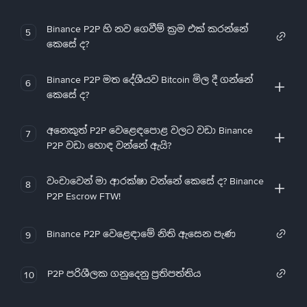
Binance P2P හි නව ගෙවීම් ක්‍රම එක් කරන්නේ
5
කෙසේ ද?
Binance P2P මත දේශීයව Bitcoin මිල දී ගන්නේ
6
කෙසේ ද?
අනෙකුත් P2P වෙළෙඳපොළ වලට වඩා Binance
7
P2P වඩා හොඳ වන්නේ ඇයි?
වංචාවෙන් මා ආරක්ෂා වන්නේ කෙසේ ද? Binance
8
P2P Escrow FTW!
Binance P2P වෙළෙඳාමේ නිති ඇසෙන පැණ
9
P2P පරිශීලක ගනුදෙනු ප්‍රතිපත්තිය
10