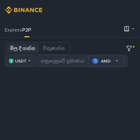
Express
P2P
මිල දී ගන්න
විකුණන්න
USDT
AMD