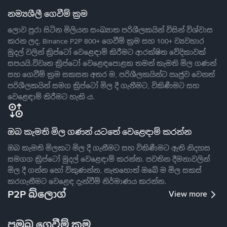
නම්‍යශීලී ගෙවීම් ක්‍රම
ලොව පුරා සිටින මිලියන සංඛ්‍යාත පරිශීලකයින් විසින් විශ්වාස
කරන ලද, Binance P2P 800+ ගෙවීම් ක්‍රම සහ 100+ ව්‍යවහාර
මුදල් වලින් ක්‍රිප්ටෝ වෙළෙඳාම් කිරීමට ආරක්ෂිත වේදිකාවක්
සපයයි.විවෘත ක්‍රිප්ටෝ වෙළෙඳපොළක තමන් කැමති මිල ගණන්
සහ ගෙවීම් ක්‍රම සකසන අතර ම, පරිශීලකයින්ට ඍජුව වෙනත්
පරිශීලකයින් සමග ක්‍රිප්ටෝ මිල දී ගැනීමට, විකිණීමට සහ
වෙළෙඳාම් කිරීමට හැකි ය.
ඔබ කැමති මිල ගණන් යටතේ වෙළෙඳාම් කරන්න
ඔබ කැමති මිලකට මිල දී ගැනීමට සහ විකිණීමට ඇති නිදහස
සමගග ක්‍රිප්ටෝ මුදල් වෙළෙඳාම් කරන්න. පවතින දීමනාවලින්
මිල දී ගන්න හෝ විකුණන්න, නැතහොත් ඔබේ ම මිල සකස්
කරගැනීමට වෙළෙඳ දැන්වීම් නිර්මාණය කරන්න.
P2P බ්ලොග්
View more
ප්‍රමුඛ ගෙවීම් ක්‍රම