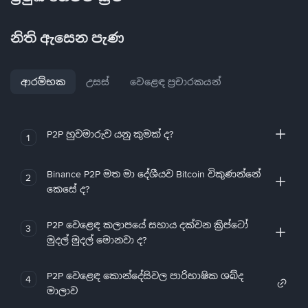
නිති ඇසෙන පැණ
ආරම්භක
උසස්
වෙළෙඳ ප්‍රචාරකයන්
P2P හුවමාරුව යනු කුමක් ද?
1
Binance P2P මත මා දේශීයව Bitcoin විකුණන්නේ
2
කෙසේ ද?
P2P වෙළෙඳ කලාපයේ සහාය දක්වන ක්‍රිප්ටෝ
3
මුදල් මුදල් මොනවා ද?
P2P වෙළෙඳ කොන්දේසිවල පාරිභාෂික ශබ්ද
4
මාලාව