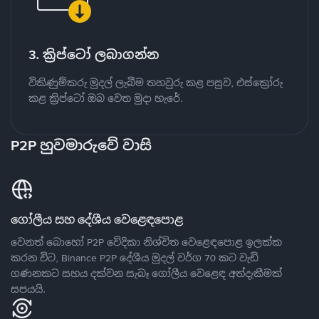
3. ක්‍රිප්ටෝ ලබාගන්න
විකිණුම්කරු මුදල් ලැබීම තහවුරු කළ පසුව, එස්ක්‍රෝරු
කළ ක්‍රිප්ටෝ ඔබ වෙත මුදා හැරේ.
P2P හුවමාරුවේ වාසි
ගෝලීය සහ දේශීය වෙළෙඳපොළ
වෙනත් බොහෝ P2P වේදිකා නිශ්චිත වෙළෙඳපොළ ඉලක්ක
කරන විට, Binance P2P දේශීය මුදල් වර්ග 70 කට වැඩි
ගණනකට සහය දක්වන සැබෑ ගෝලීය වෙළෙඳ අත්දැකීමක්
සපයයි.