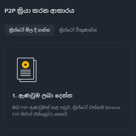
P2P ක්‍රියා කරන ආකාරය
ක්‍රිප්ටෝ මිල දී ගන්න
ක්‍රිප්ටෝ විකුණන්න
1. ඇණවුම ලබා දෙන්න
ඔබ P2P ඇණවුමක් කළ පසුව, ක්‍රිප්ටෝ වත්කම Binance
P2P මගින් එස්ක්‍රෝරු කෙරේ.