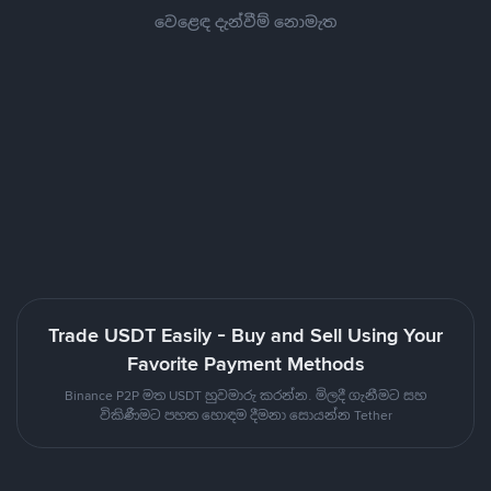
වෙළෙඳ දැන්වීම් නොමැත
Trade USDT Easily - Buy and Sell Using Your
Favorite Payment Methods
Binance P2P මත USDT හුවමාරු කරන්න. මිලදී ගැනීමට සහ
විකිණීමට පහත හොඳම දීමනා සොයන්න Tether