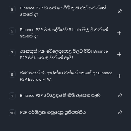
Binance P2P හි නව ගෙවීම් ක්‍රම එක් කරන්නේ
5
කෙසේ ද?
Binance P2P මත දේශීයව Bitcoin මිල දී ගන්නේ
6
කෙසේ ද?
අනෙකුත් P2P වෙළෙඳපොළ වලට වඩා Binance
7
P2P වඩා හොඳ වන්නේ ඇයි?
වංචාවෙන් මා ආරක්ෂා වන්නේ කෙසේ ද? Binance
8
P2P Escrow FTW!
Binance P2P වෙළෙඳාමේ නිති ඇසෙන පැණ
9
P2P පරිශීලක ගනුදෙනු ප්‍රතිපත්තිය
10