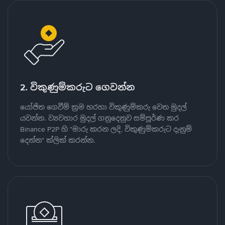
2. විකුණුම්කරුට ගෙවන්න
යෝජිත ගෙවීම් ක්‍රම හරහා විකුණුම්කරු වෙත මුදල්
යවන්න. ව්‍යවහාර මුදල් ගනුදෙනුව සම්පූර්ණ කර
Binance P2P හි "මාරු කරන ලදි, විකුණුම්කරුට දැනුම්
දෙන්න" ක්ලික් කරන්න.