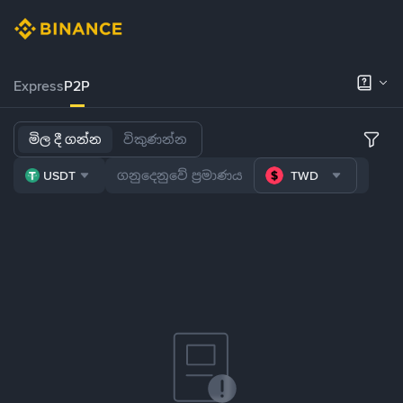
Express
P2P
මිල දී ගන්න
විකුණන්න
USDT
TWD