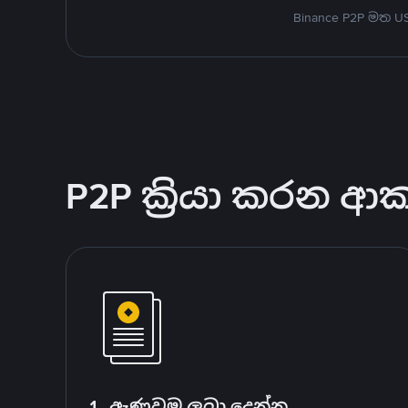
Binance P2P මත 
P2P ක්‍රියා කරන ආ
1. ඇණවුම ලබා දෙන්න