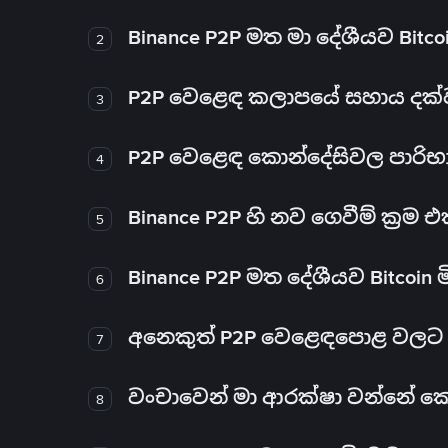
Binance P2P මත මා දේශීයව Bitc
2
P2P වෙළෙඳ කලාපයේ සහාය දක්වන 
3
P2P වෙළෙඳ කොන්දේසිවල පාරිභ
4
Binance P2P හි නව ගෙවීම් ක්‍රම
5
Binance P2P මත දේශීයව Bitcoin 
6
අනෙකුත් P2P වෙළෙඳපොළ වලට ව
7
වංචාවෙන් මා ආරක්ෂා වන්නේ කෙස
8