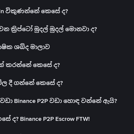
oin විකුණන්නේ කෙසේ ද?
ක්‍රිප්ටෝ මුදල් මුදල් මොනවා ද?
ාෂික ශබ්ද මාලාව
 එක් කරන්නේ කෙසේ ද?
මිල දී ගන්නේ කෙසේ ද?
ඩා Binance P2P වඩා හොඳ වන්නේ ඇයි?
ේ ද? Binance P2P Escrow FTW!