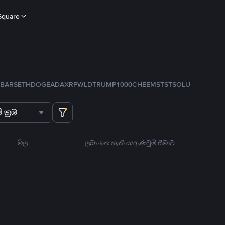
Square
B
ARS
ETH
DOGE
ADA
XRP
WLD
TRUMP
1000CHEEMS
TST
SOL
U
 ක්‍රම
මිල
ලබා ගත හැකි ය/ඇණවුම් සීමාව