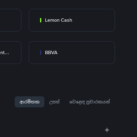
Lemon Cash
Banco Santander Argentina
BBVA
ආරම්භක
උසස්
වෙළෙඳ ප්‍රචාරකයන්