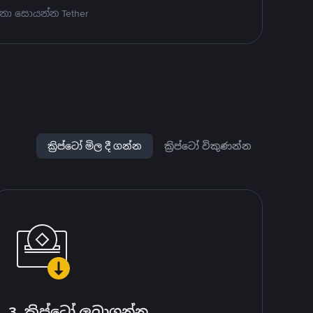
නා සොයන්න Tether
ක්‍රිප්ටෝ මිල දී ගන්න
ක්‍රිප්ටෝ විකුණන්න
3. ක්‍රිප්ටෝ ලබාගන්න