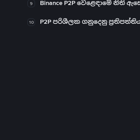
Binance P2P වෙළෙඳාමේ නිති ඇ
9
P2P පරිශීලක ගනුදෙනු ප්‍රතිපත්ති
10