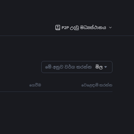
P2P උදවු මධ්‍යස්ථානය
මේ අනුව වර්ග කරන්න
මිල
ගෙවීම
වෙළෙඳාම් කරන්න