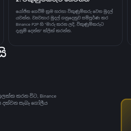
යෝජිත ගෙවීම් ක්‍රම හරහා විකුණුම්කරු වෙත මුදල්
යවන්න. ව්‍යවහාර මුදල් ගනුදෙනුව සම්පූර්ණ කර
Binance P2P හි "මාරු කරන ලදි, විකුණුම්කරුට
දැනුම් දෙන්න" ක්ලික් කරන්න.
ි
ලක්ක කරන විට, Binance
ය දක්වන සැබෑ ගෝලීය