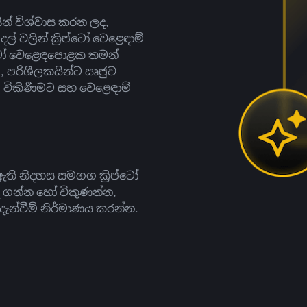
සින් විශ්වාස කරන ලද,
දල් වලින් ක්‍රිප්ටෝ වෙළෙඳාම්
ිප්ටෝ වෙළෙඳපොළක තමන්
, පරිශීලකයින්ට ඍජුව
ට, විකිණීමට සහ වෙළෙඳාම්
ති නිදහස සමගග ක්‍රිප්ටෝ
දී ගන්න හෝ විකුණන්න,
න්වීම් නිර්මාණය කරන්න.