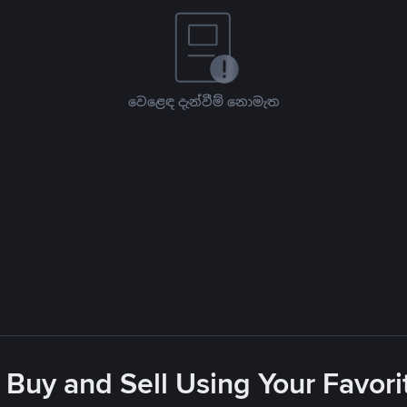
වෙළෙඳ දැන්වීම් නොමැත
 Buy and Sell Using Your Favo