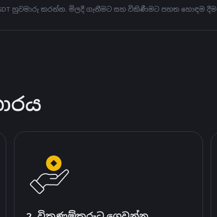
USDT හුවමාරු කරන්න. මිලදී ගැනීමට සහ විකිණීමට පහත හොඳම දීම
කාරය
2. විකුණුම්කරුට ගෙවන්න