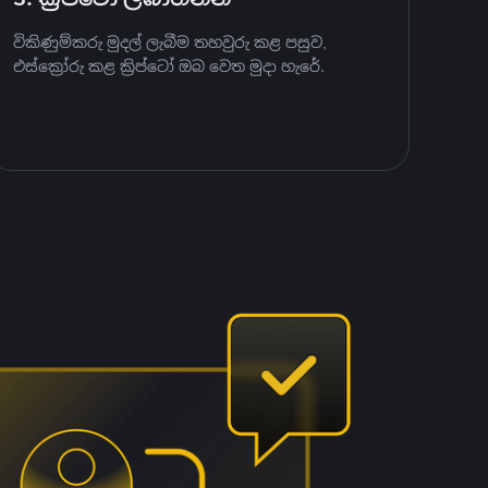
විකිණුම්කරු මුදල් ලැබීම තහවුරු කළ පසුව,
එස්ක්‍රෝරු කළ ක්‍රිප්ටෝ ඔබ වෙත මුදා හැරේ.