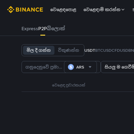
වෙළෙඳපොළ
වෙළෙඳාම් කරන්න
Express
P2P
බ්ලොක්
මිල දී ගන්න
විකුණන්න
USDT
BTC
USDC
FDUSD
BN
ARS
සියලු ම ගෙවීම්
වෙළෙඳ ප්‍රචාරකයන්