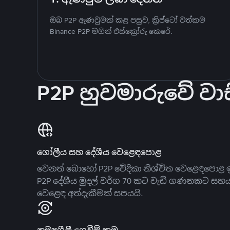
ඔබ P2P ඇණවුමක් කළ පසුව, ක්‍රිප්ටෝ වත්කම
Binance P2P මගින් එස්ක්‍රෝරු කෙරේ.
P2P හුවමාරුවේ වාස
ගෝලීය සහ දේශීය වෙළෙඳපොළ
වෙනත් බොහෝ P2P වේදිකා නිශ්චිත වෙළෙඳපොළ ඉ
P2P දේශීය මුදල් වර්ග 70 කට වැඩි ගණනකට සහ
වෙළෙඳ අත්දැකීමක් සපයයි.