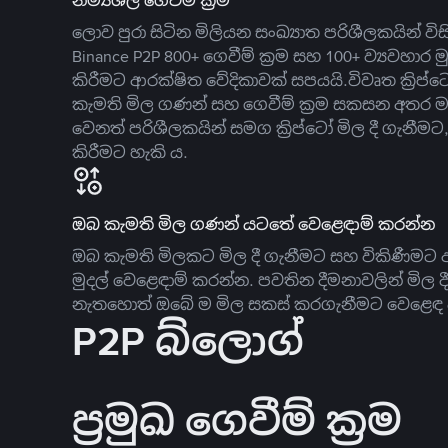
නම්‍යශීලී ගෙවීම් ක්‍රම
ලොව පුරා සිටින මිලියන සංඛ්‍යාත පරිශීලකයින් වි
Binance P2P 800+ ගෙවීම් ක්‍රම සහ 100+ ව්‍යවහාර මු
කිරීමට ආරක්ෂිත වේදිකාවක් සපයයි.විවෘත ක්‍ර
කැමති මිල ගණන් සහ ගෙවීම් ක්‍රම සකසන අතර ම
වෙනත් පරිශීලකයින් සමග ක්‍රිප්ටෝ මිල දී ගැනීම
කිරීමට හැකි ය.
ඔබ කැමති මිල ගණන් යටතේ වෙළෙඳාම් කරන්න
ඔබ කැමති මිලකට මිල දී ගැනීමට සහ විකිණීමට ඇ
මුදල් වෙළෙඳාම් කරන්න. පවතින දීමනාවලින් මිල 
නැතහොත් ඔබේ ම මිල සකස් කරගැනීමට වෙළෙඳ දැ
P2P බ්ලොග්
ප්‍රමුඛ ගෙවීම් ක්‍රම