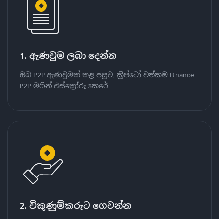
1. ඇණවුම ලබා දෙන්න
ඔබ P2P ඇණවුමක් කළ පසුව, ක්‍රිප්ටෝ වත්කම Binance
P2P මගින් එස්ක්‍රෝරු කෙරේ.
2. විකුණුම්කරුට ගෙවන්න