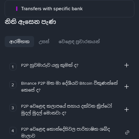
Transfers with specific bank
නිති ඇසෙන පැණ
ආරම්භක
උසස්
වෙළෙඳ ප්‍රචාරකයන්
P2P හුවමාරුව යනු කුමක් ද?
1
Binance P2P මත මා දේශීයව Bitcoin විකුණන්නේ
2
කෙසේ ද?
P2P වෙළෙඳ කලාපයේ සහාය දක්වන ක්‍රිප්ටෝ
3
මුදල් මුදල් මොනවා ද?
P2P වෙළෙඳ කොන්දේසිවල පාරිභාෂික ශබ්ද
4
මාලාව