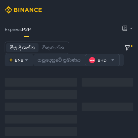
Express
P2P
මිල දී ගන්න
විකුණන්න
BNB
BHD