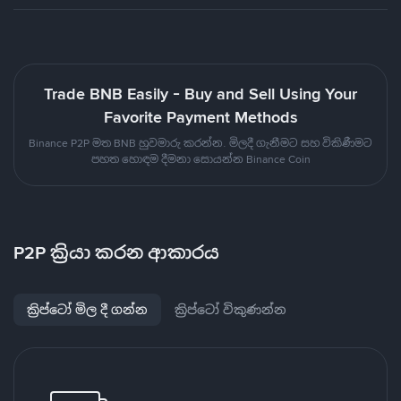
Trade BNB Easily - Buy and Sell Using Your
Favorite Payment Methods
Binance P2P මත BNB හුවමාරු කරන්න. මිලදී ගැනීමට සහ විකිණීමට
පහත හොඳම දීමනා සොයන්න Binance Coin
P2P ක්‍රියා කරන ආකාරය
ක්‍රිප්ටෝ මිල දී ගන්න
ක්‍රිප්ටෝ විකුණන්න