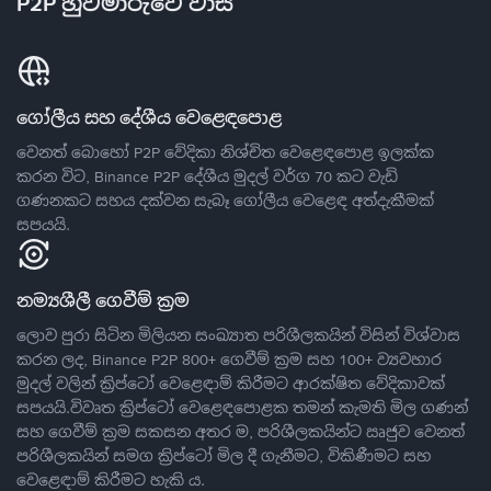
P2P හුවමාරුවේ වාසි
ගෝලීය සහ දේශීය වෙළෙඳපොළ
වෙනත් බොහෝ P2P වේදිකා නිශ්චිත වෙළෙඳපොළ ඉලක්ක
කරන විට, Binance P2P දේශීය මුදල් වර්ග 70 කට වැඩි
ගණනකට සහය දක්වන සැබෑ ගෝලීය වෙළෙඳ අත්දැකීමක්
සපයයි.
නම්‍යශීලී ගෙවීම් ක්‍රම
ලොව පුරා සිටින මිලියන සංඛ්‍යාත පරිශීලකයින් විසින් විශ්වාස
කරන ලද, Binance P2P 800+ ගෙවීම් ක්‍රම සහ 100+ ව්‍යවහාර
මුදල් වලින් ක්‍රිප්ටෝ වෙළෙඳාම් කිරීමට ආරක්ෂිත වේදිකාවක්
සපයයි.විවෘත ක්‍රිප්ටෝ වෙළෙඳපොළක තමන් කැමති මිල ගණන්
සහ ගෙවීම් ක්‍රම සකසන අතර ම, පරිශීලකයින්ට ඍජුව වෙනත්
පරිශීලකයින් සමග ක්‍රිප්ටෝ මිල දී ගැනීමට, විකිණීමට සහ
වෙළෙඳාම් කිරීමට හැකි ය.