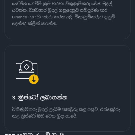
යෝජිත ගෙවීම් ක්‍රම හරහා විකුණුම්කරු වෙත මුදල්
යවන්න. ව්‍යවහාර මුදල් ගනුදෙනුව සම්පූර්ණ කර
Binance P2P හි "මාරු කරන ලදි, විකුණුම්කරුට දැනුම්
දෙන්න" ක්ලික් කරන්න.
3. ක්‍රිප්ටෝ ලබාගන්න
විකිණුම්කරු මුදල් ලැබීම තහවුරු කළ පසුව, එස්ක්‍රෝරු
කළ ක්‍රිප්ටෝ ඔබ වෙත මුදා හැරේ.