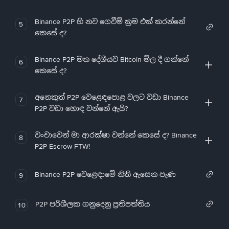
Binance P2P හි නව ගෙවීම් ක්‍රම එක් කරන්නේ
5
කෙසේ ද?
Binance P2P මත දේශීයව Bitcoin මිල දී ගන්නේ
6
කෙසේ ද?
අනෙකුත් P2P වෙළෙඳපොළ වලට වඩා Binance
7
P2P වඩා හොඳ වන්නේ ඇයි?
වංචාවෙන් මා ආරක්ෂා වන්නේ කෙසේ ද? Binance
8
P2P Escrow FTW!
Binance P2P වෙළෙඳාමේ නිති ඇසෙන පැණ
9
P2P පරිශීලක ගනුදෙනු ප්‍රතිපත්තිය
10