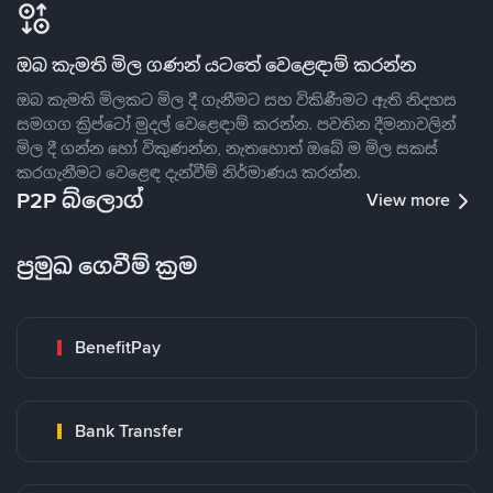
ඔබ කැමති මිල ගණන් යටතේ වෙළෙඳාම් කරන්න
ඔබ කැමති මිලකට මිල දී ගැනීමට සහ විකිණීමට ඇති නිදහස
සමගග ක්‍රිප්ටෝ මුදල් වෙළෙඳාම් කරන්න. පවතින දීමනාවලින්
මිල දී ගන්න හෝ විකුණන්න, නැතහොත් ඔබේ ම මිල සකස්
කරගැනීමට වෙළෙඳ දැන්වීම් නිර්මාණය කරන්න.
P2P බ්ලොග්
View more
ප්‍රමුඛ ගෙවීම් ක්‍රම
BenefitPay
Bank Transfer