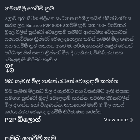
නම්‍යශීලී ගෙවීම් ක්‍රම
ලොව පුරා සිටින මිලියන සංඛ්‍යාත පරිශීලකයින් විසින් විශ්වාස
කරන ලද, Binance P2P 800+ ගෙවීම් ක්‍රම සහ 100+ ව්‍යවහාර
මුදල් වලින් ක්‍රිප්ටෝ වෙළෙඳාම් කිරීමට ආරක්ෂිත වේදිකාවක්
සපයයි.විවෘත ක්‍රිප්ටෝ වෙළෙඳපොළක තමන් කැමති මිල ගණන්
සහ ගෙවීම් ක්‍රම සකසන අතර ම, පරිශීලකයින්ට ඍජුව වෙනත්
පරිශීලකයින් සමග ක්‍රිප්ටෝ මිල දී ගැනීමට, විකිණීමට සහ
වෙළෙඳාම් කිරීමට හැකි ය.
ඔබ කැමති මිල ගණන් යටතේ වෙළෙඳාම් කරන්න
ඔබ කැමති මිලකට මිල දී ගැනීමට සහ විකිණීමට ඇති නිදහස
සමගග ක්‍රිප්ටෝ මුදල් වෙළෙඳාම් කරන්න. පවතින දීමනාවලින්
මිල දී ගන්න හෝ විකුණන්න, නැතහොත් ඔබේ ම මිල සකස්
කරගැනීමට වෙළෙඳ දැන්වීම් නිර්මාණය කරන්න.
P2P බ්ලොග්
View more
ප්‍රමුඛ ගෙවීම් ක්‍රම