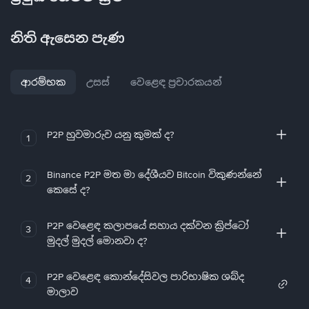
නිති ඇසෙන පැණ
ආරම්භක
උසස්
වෙළෙඳ ප්‍රචාරකයන්
P2P හුවමාරුව යනු කුමක් ද?
1
Binance P2P මත මා දේශීයව Bitcoin විකුණන්නේ
2
කෙසේ ද?
P2P වෙළෙඳ කලාපයේ සහාය දක්වන ක්‍රිප්ටෝ
3
මුදල් මුදල් මොනවා ද?
P2P වෙළෙඳ කොන්දේසිවල පාරිභාෂික ශබ්ද
4
මාලාව