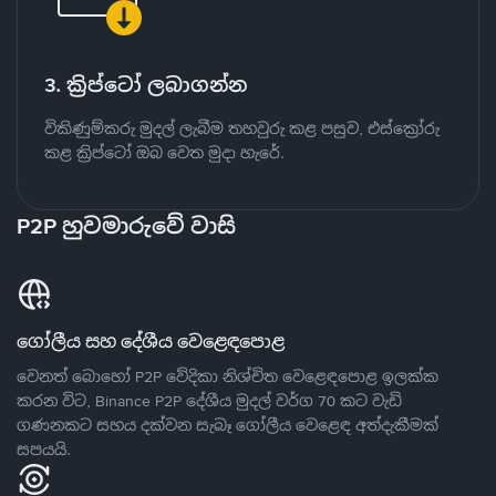
3. ක්‍රිප්ටෝ ලබාගන්න
විකිණුම්කරු මුදල් ලැබීම තහවුරු කළ පසුව, එස්ක්‍රෝරු
කළ ක්‍රිප්ටෝ ඔබ වෙත මුදා හැරේ.
P2P හුවමාරුවේ වාසි
ගෝලීය සහ දේශීය වෙළෙඳපොළ
වෙනත් බොහෝ P2P වේදිකා නිශ්චිත වෙළෙඳපොළ ඉලක්ක
කරන විට, Binance P2P දේශීය මුදල් වර්ග 70 කට වැඩි
ගණනකට සහය දක්වන සැබෑ ගෝලීය වෙළෙඳ අත්දැකීමක්
සපයයි.