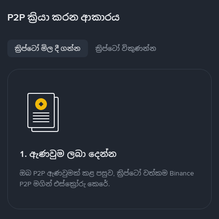
P2P ක්‍රියා කරන ආකාරය
ක්‍රිප්ටෝ මිල දී ගන්න
ක්‍රිප්ටෝ විකුණන්න
1. ඇණවුම ලබා දෙන්න
ඔබ P2P ඇණවුමක් කළ පසුව, ක්‍රිප්ටෝ වත්කම Binance
P2P මගින් එස්ක්‍රෝරු කෙරේ.