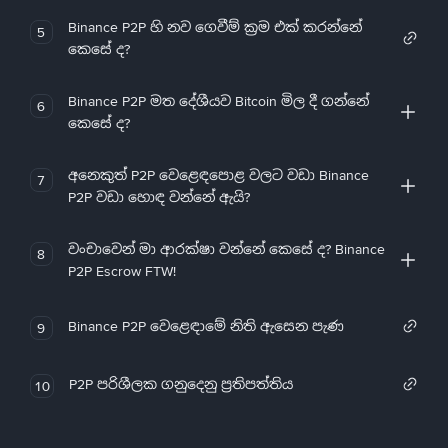
Binance P2P හි නව ගෙවීම් ක්‍රම එක් කරන්නේ
5
කෙසේ ද?
Binance P2P මත දේශීයව Bitcoin මිල දී ගන්නේ
6
කෙසේ ද?
අනෙකුත් P2P වෙළෙඳපොළ වලට වඩා Binance
7
P2P වඩා හොඳ වන්නේ ඇයි?
වංචාවෙන් මා ආරක්ෂා වන්නේ කෙසේ ද? Binance
8
P2P Escrow FTW!
Binance P2P වෙළෙඳාමේ නිති ඇසෙන පැණ
9
P2P පරිශීලක ගනුදෙනු ප්‍රතිපත්තිය
10