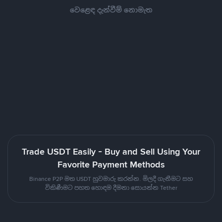
වෙළෙඳ දැන්වීම් නොමැත
Trade USDT Easily - Buy and Sell Using Your
Favorite Payment Methods
Binance P2P මත USDT හුවමාරු කරන්න. මිලදී ගැනීමට සහ
විකිණීමට පහත හොඳම දීමනා සොයන්න Tether