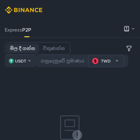
Express
P2P
මිල දී ගන්න
විකුණන්න
USDT
TWD