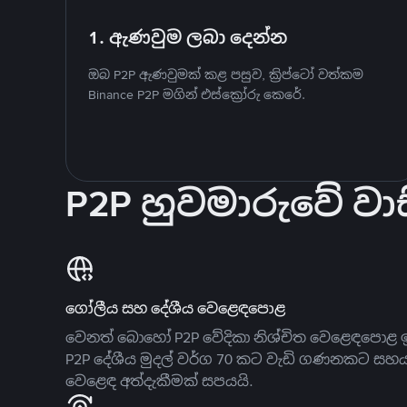
1. ඇණවුම ලබා දෙන්න
ඔබ P2P ඇණවුමක් කළ පසුව, ක්‍රිප්ටෝ වත්කම
Binance P2P මගින් එස්ක්‍රෝරු කෙරේ.
P2P හුවමාරුවේ වාස
ගෝලීය සහ දේශීය වෙළෙඳපොළ
වෙනත් බොහෝ P2P වේදිකා නිශ්චිත වෙළෙඳපොළ ඉ
P2P දේශීය මුදල් වර්ග 70 කට වැඩි ගණනකට සහ
වෙළෙඳ අත්දැකීමක් සපයයි.