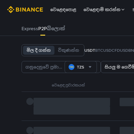
වෙළෙඳපොළ
වෙළෙඳාම් කරන්න
Express
P2P
බ්ලොක්
මිල දී ගන්න
විකුණන්න
USDT
BTC
USDC
FDUSD
BN
TZS
සියලු ම ගෙවීම්
වෙළෙඳ ප්‍රචාරකයන්