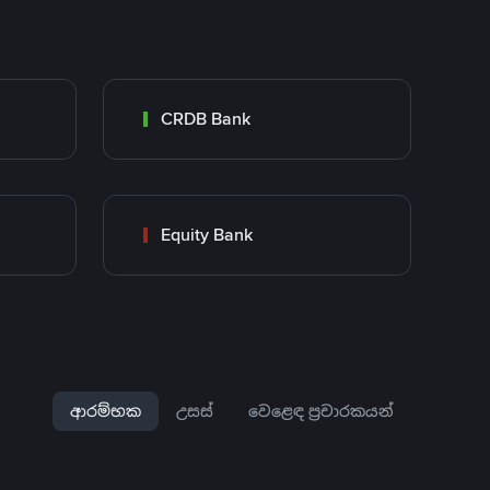
CRDB Bank
Equity Bank
ආරම්භක
උසස්
වෙළෙඳ ප්‍රචාරකයන්