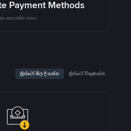
rite Payment Methods
නා සොයන්න Tether
ක්‍රිප්ටෝ මිල දී ගන්න
ක්‍රිප්ටෝ විකුණන්න