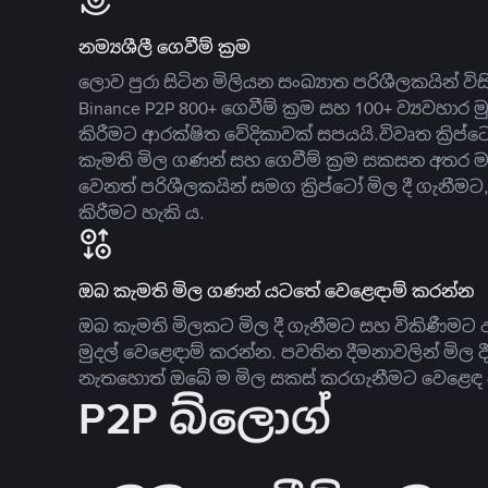
නම්‍යශීලී ගෙවීම් ක්‍රම
ලොව පුරා සිටින මිලියන සංඛ්‍යාත පරිශීලකයින් වි
Binance P2P 800+ ගෙවීම් ක්‍රම සහ 100+ ව්‍යවහාර මු
කිරීමට ආරක්ෂිත වේදිකාවක් සපයයි.විවෘත ක්‍ර
කැමති මිල ගණන් සහ ගෙවීම් ක්‍රම සකසන අතර ම
වෙනත් පරිශීලකයින් සමග ක්‍රිප්ටෝ මිල දී ගැනීම
කිරීමට හැකි ය.
ඔබ කැමති මිල ගණන් යටතේ වෙළෙඳාම් කරන්න
ඔබ කැමති මිලකට මිල දී ගැනීමට සහ විකිණීමට ඇ
මුදල් වෙළෙඳාම් කරන්න. පවතින දීමනාවලින් මිල 
නැතහොත් ඔබේ ම මිල සකස් කරගැනීමට වෙළෙඳ දැ
P2P බ්ලොග්