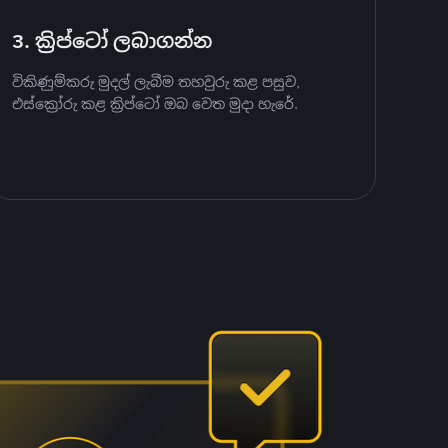
3. ක්‍රිප්ටෝ ලබාගන්න
විකිණුම්කරු මුදල් ලැබීම තහවුරු කළ පසුව,
එස්ක්‍රෝරු කළ ක්‍රිප්ටෝ ඔබ වෙත මුදා හැරේ.