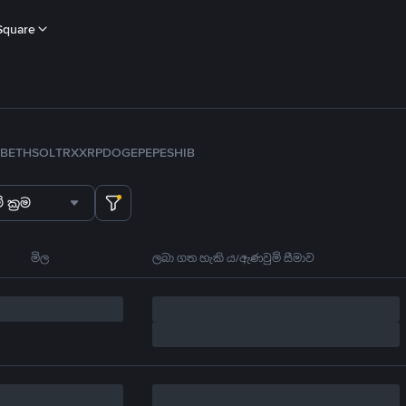
Square
B
ETH
SOL
TRX
XRP
DOGE
PEPE
SHIB
 ක්‍රම
මිල
ලබා ගත හැකි ය/ඇණවුම් සීමාව