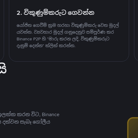
2. විකුණුම්කරුට ගෙවන්න
යෝජිත ගෙවීම් ක්‍රම හරහා විකුණුම්කරු වෙත මුදල්
යවන්න. ව්‍යවහාර මුදල් ගනුදෙනුව සම්පූර්ණ කර
Binance P2P හි "මාරු කරන ලදි, විකුණුම්කරුට
දැනුම් දෙන්න" ක්ලික් කරන්න.
ි
ලක්ක කරන විට, Binance
ය දක්වන සැබෑ ගෝලීය