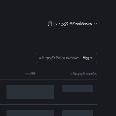
P2P උදවු මධ්‍යස්ථානය
මේ අනුව වර්ග කරන්න
මිල
ගෙවීම
වෙළෙඳාම් කරන්න