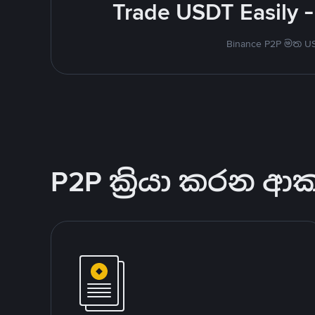
Trade USDT Easily -
Binance P2P මත 
P2P ක්‍රියා කරන ආ