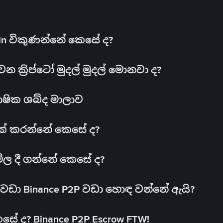
oin විකුණන්නේ කෙසේ ද?
ක්‍රිප්ටෝ මුදල් මුදල් මොනවා ද?
ාෂික ශබ්ද මාලාව
 එක් කරන්නේ කෙසේ ද?
මිල දී ගන්නේ කෙසේ ද?
ඩා Binance P2P වඩා හොඳ වන්නේ ඇයි?
ේ ද? Binance P2P Escrow FTW!