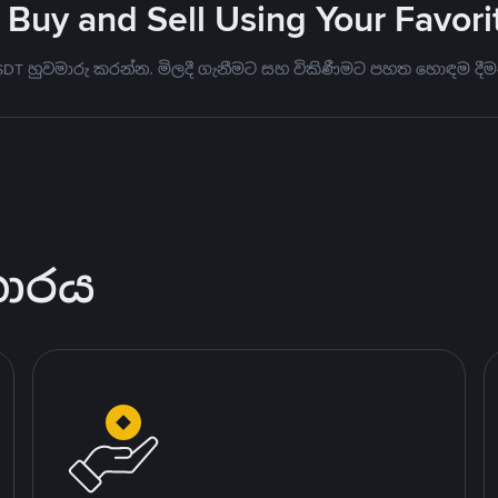
 Buy and Sell Using Your Favo
USDT හුවමාරු කරන්න. මිලදී ගැනීමට සහ විකිණීමට පහත හොඳම දීම
කාරය