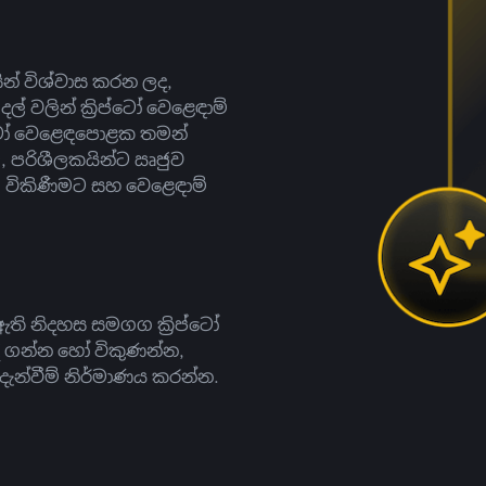
සින් විශ්වාස කරන ලද,
දල් වලින් ක්‍රිප්ටෝ වෙළෙඳාම්
ිප්ටෝ වෙළෙඳපොළක තමන්
, පරිශීලකයින්ට ඍජුව
ට, විකිණීමට සහ වෙළෙඳාම්
ති නිදහස සමගග ක්‍රිප්ටෝ
දී ගන්න හෝ විකුණන්න,
න්වීම් නිර්මාණය කරන්න.