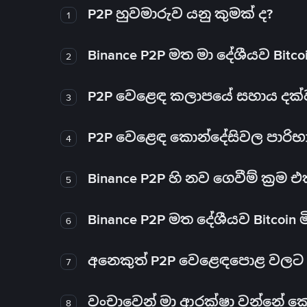
P2P හුවමාරුව යනු කුමක් ද?
1
Binance P2P මත මා දේශීයව Bitc
2
P2P වෙළෙඳ කලාපයේ සහාය දක්වන 
3
P2P වෙළෙඳ කොන්දේසිවල පාරිභ
4
Binance P2P හි නව ගෙවීම් ක්‍රම
5
Binance P2P මත දේශීයව Bitcoin 
6
අනෙකුත් P2P වෙළෙඳපොළ වලට ව
7
වංචාවෙන් මා ආරක්ෂා වන්නේ කෙස
8