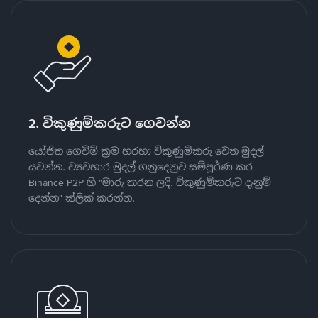
2. විකුණුම්කරුට ගෙවන්න
යෝජිත ගෙවීම් ක්‍රම හරහා විකුණුම්කරු වෙත මුදල්
යවන්න. ව්‍යවහාර මුදල් ගනුදෙනුව සම්පූර්ණ කර
Binance P2P හි "මාරු කරන ලදි, විකුණුම්කරුට දැනුම්
දෙන්න" ක්ලික් කරන්න.