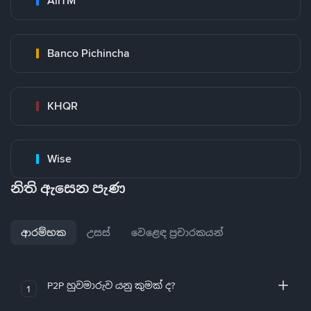
AirTM
Banco Pichincha
KHQR
Wise
නිති ඇසෙන පැණ
ආරම්භක
උසස්
වෙළෙඳ ප්‍රචාරකයන්
P2P හුවමාරුව යනු කුමක් ද?
1