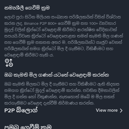
නම්‍යශීලී ගෙවීම් ක්‍රම
ලොව පුරා සිටින මිලියන සංඛ්‍යාත පරිශීලකයින් විසින් විශ්වාස
කරන ලද, Binance P2P 800+ ගෙවීම් ක්‍රම සහ 100+ ව්‍යවහාර
මුදල් වලින් ක්‍රිප්ටෝ වෙළෙඳාම් කිරීමට ආරක්ෂිත වේදිකාවක්
සපයයි.විවෘත ක්‍රිප්ටෝ වෙළෙඳපොළක තමන් කැමති මිල ගණන්
සහ ගෙවීම් ක්‍රම සකසන අතර ම, පරිශීලකයින්ට ඍජුව වෙනත්
පරිශීලකයින් සමග ක්‍රිප්ටෝ මිල දී ගැනීමට, විකිණීමට සහ
වෙළෙඳාම් කිරීමට හැකි ය.
ඔබ කැමති මිල ගණන් යටතේ වෙළෙඳාම් කරන්න
ඔබ කැමති මිලකට මිල දී ගැනීමට සහ විකිණීමට ඇති නිදහස
සමගග ක්‍රිප්ටෝ මුදල් වෙළෙඳාම් කරන්න. පවතින දීමනාවලින්
මිල දී ගන්න හෝ විකුණන්න, නැතහොත් ඔබේ ම මිල සකස්
කරගැනීමට වෙළෙඳ දැන්වීම් නිර්මාණය කරන්න.
P2P බ්ලොග්
View more
ප්‍රමුඛ ගෙවීම් ක්‍රම