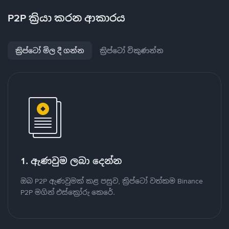
P2P ක්‍රියා කරන ආකාරය
ක්‍රිප්ටෝ මිල දී ගන්න
ක්‍රිප්ටෝ විකුණන්න
1. ඇණවුම ලබා දෙන්න
ඔබ P2P ඇණවුමක් කළ පසුව, ක්‍රිප්ටෝ වත්කම Binance
P2P මගින් එස්ක්‍රෝරු කෙරේ.