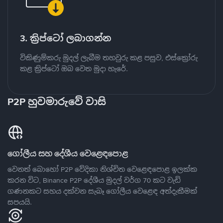
3. ක්‍රිප්ටෝ ලබාගන්න
විකිණුම්කරු මුදල් ලැබීම තහවුරු කළ පසුව, එස්ක්‍රෝරු
කළ ක්‍රිප්ටෝ ඔබ වෙත මුදා හැරේ.
P2P හුවමාරුවේ වාසි
ගෝලීය සහ දේශීය වෙළෙඳපොළ
වෙනත් බොහෝ P2P වේදිකා නිශ්චිත වෙළෙඳපොළ ඉලක්ක
කරන විට, Binance P2P දේශීය මුදල් වර්ග 70 කට වැඩි
ගණනකට සහය දක්වන සැබෑ ගෝලීය වෙළෙඳ අත්දැකීමක්
සපයයි.