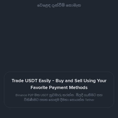
වෙළෙඳ දැන්වීම් නොමැත
Trade USDT Easily - Buy and Sell Using Your
Favorite Payment Methods
Binance P2P මත USDT හුවමාරු කරන්න. මිලදී ගැනීමට සහ
විකිණීමට පහත හොඳම දීමනා සොයන්න Tether