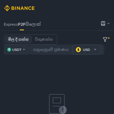
Express
P2P
බ්ලොක්
මිල දී ගන්න
විකුණන්න
USDT
USD