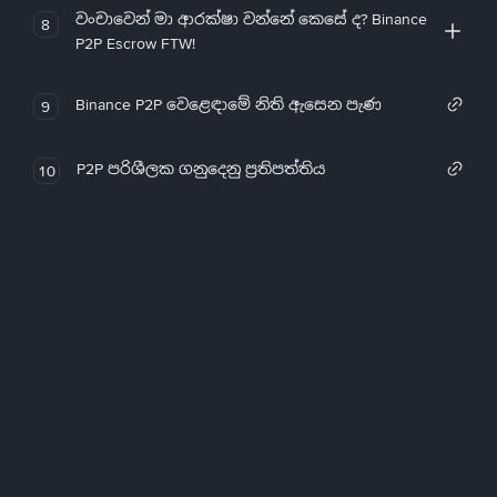
වංචාවෙන් මා ආරක්ෂා වන්නේ කෙසේ ද? Binance
8
P2P Escrow FTW!
Binance P2P වෙළෙඳාමේ නිති ඇසෙන පැණ
9
P2P පරිශීලක ගනුදෙනු ප්‍රතිපත්තිය
10