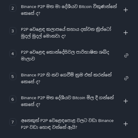
Binance P2P මත මා දේශීයව Bitcoin විකුණන්නේ
2
කෙසේ ද?
P2P වෙළෙඳ කලාපයේ සහාය දක්වන ක්‍රිප්ටෝ
3
මුදල් මුදල් මොනවා ද?
P2P වෙළෙඳ කොන්දේසිවල පාරිභාෂික ශබ්ද
4
මාලාව
Binance P2P හි නව ගෙවීම් ක්‍රම එක් කරන්නේ
5
කෙසේ ද?
Binance P2P මත දේශීයව Bitcoin මිල දී ගන්නේ
6
කෙසේ ද?
අනෙකුත් P2P වෙළෙඳපොළ වලට වඩා Binance
7
P2P වඩා හොඳ වන්නේ ඇයි?