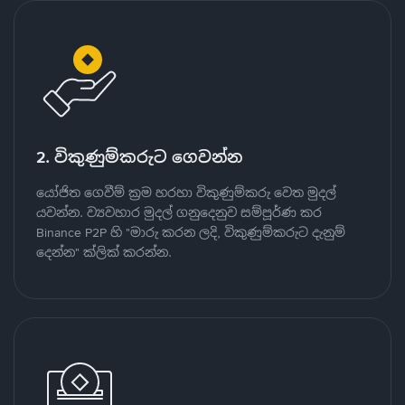
2. විකුණුම්කරුට ගෙවන්න
යෝජිත ගෙවීම් ක්‍රම හරහා විකුණුම්කරු වෙත මුදල්
යවන්න. ව්‍යවහාර මුදල් ගනුදෙනුව සම්පූර්ණ කර
Binance P2P හි "මාරු කරන ලදි, විකුණුම්කරුට දැනුම්
දෙන්න" ක්ලික් කරන්න.