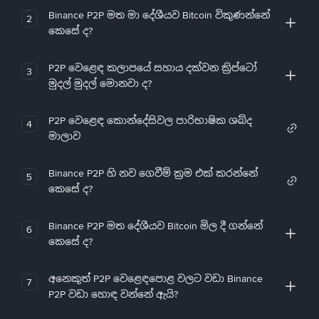
Binance P2P මත මා දේශීයව Bitcoin විකුණන්නේ
2
කෙසේ ද?
P2P වෙළෙඳ කලාපයේ සහාය දක්වන ක්‍රිප්ටෝ
3
මුදල් මුදල් මොනවා ද?
P2P වෙළෙඳ කොන්දේසිවල පාරිභාෂික ශබ්ද
4
මාලාව
Binance P2P හි නව ගෙවීම් ක්‍රම එක් කරන්නේ
5
කෙසේ ද?
Binance P2P මත දේශීයව Bitcoin මිල දී ගන්නේ
6
කෙසේ ද?
අනෙකුත් P2P වෙළෙඳපොළ වලට වඩා Binance
7
P2P වඩා හොඳ වන්නේ ඇයි?