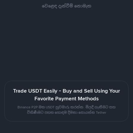
වෙළෙඳ දැන්වීම් නොමැත
Trade USDT Easily - Buy and Sell Using Your
Favorite Payment Methods
Binance P2P මත USDT හුවමාරු කරන්න. මිලදී ගැනීමට සහ
විකිණීමට පහත හොඳම දීමනා සොයන්න Tether