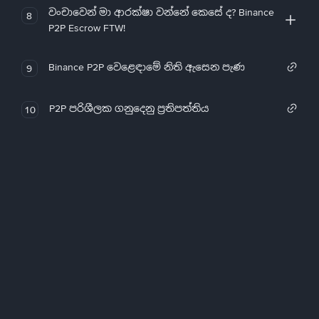
වංචාවෙන් මා ආරක්ෂා වන්නේ කෙසේ ද? Binance
8
P2P Escrow FTW!
Binance P2P වෙළෙඳාමේ නිති ඇසෙන පැණ
9
P2P පරිශීලක ගනුදෙනු ප්‍රතිපත්තිය
10