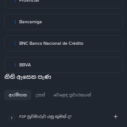
Provincial
Bancamiga
BNC Banco Nacional de Crédito
BBVA
නිති ඇසෙන පැණ
ආරම්භක
උසස්
වෙළෙඳ ප්‍රචාරකයන්
P2P හුවමාරුව යනු කුමක් ද?
1