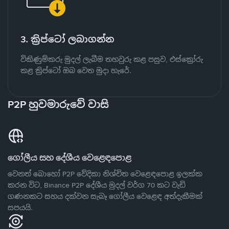
3. ක්‍රිප්ටෝ ලබාගන්න
විකිණුම්කරු මුදල් ලැබීම තහවුරු කළ පසුව, එස්ක්‍රෝරු
කළ ක්‍රිප්ටෝ ඔබ වෙත මුදා හැරේ.
P2P හුවමාරුවේ වාසි
ගෝලීය සහ දේශීය වෙළෙඳපොළ
වෙනත් බොහෝ P2P වේදිකා නිශ්චිත වෙළෙඳපොළ ඉලක්ක
කරන විට, Binance P2P දේශීය මුදල් වර්ග 70 කට වැඩි
ගණනකට සහය දක්වන සැබෑ ගෝලීය වෙළෙඳ අත්දැකීමක්
සපයයි.