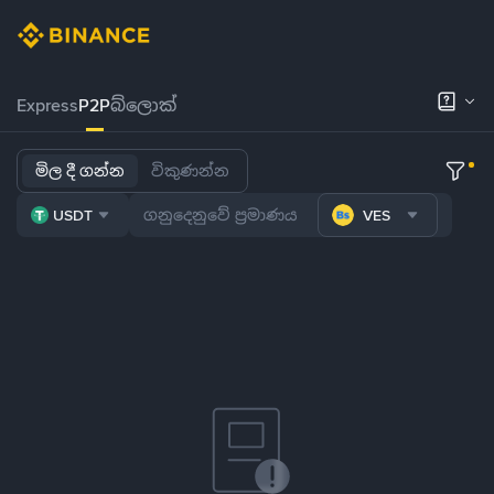
Express
P2P
බ්ලොක්
මිල දී ගන්න
විකුණන්න
USDT
VES