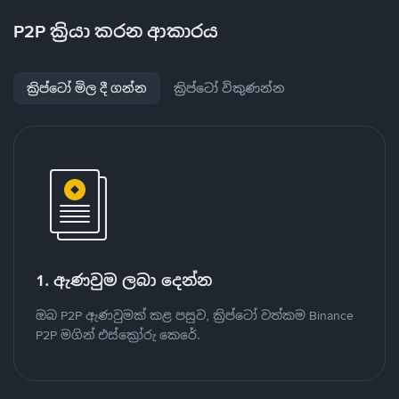
P2P ක්‍රියා කරන ආකාරය
ක්‍රිප්ටෝ මිල දී ගන්න
ක්‍රිප්ටෝ විකුණන්න
1. ඇණවුම ලබා දෙන්න
ඔබ P2P ඇණවුමක් කළ පසුව, ක්‍රිප්ටෝ වත්කම Binance
P2P මගින් එස්ක්‍රෝරු කෙරේ.