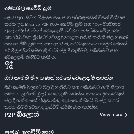
නම්‍යශීලී ගෙවීම් ක්‍රම
ලොව පුරා සිටින මිලියන සංඛ්‍යාත පරිශීලකයින් විසින් විශ්වාස
කරන ලද, Binance P2P 800+ ගෙවීම් ක්‍රම සහ 100+ ව්‍යවහාර
මුදල් වලින් ක්‍රිප්ටෝ වෙළෙඳාම් කිරීමට ආරක්ෂිත වේදිකාවක්
සපයයි.විවෘත ක්‍රිප්ටෝ වෙළෙඳපොළක තමන් කැමති මිල ගණන්
සහ ගෙවීම් ක්‍රම සකසන අතර ම, පරිශීලකයින්ට ඍජුව වෙනත්
පරිශීලකයින් සමග ක්‍රිප්ටෝ මිල දී ගැනීමට, විකිණීමට සහ
වෙළෙඳාම් කිරීමට හැකි ය.
ඔබ කැමති මිල ගණන් යටතේ වෙළෙඳාම් කරන්න
ඔබ කැමති මිලකට මිල දී ගැනීමට සහ විකිණීමට ඇති නිදහස
සමගග ක්‍රිප්ටෝ මුදල් වෙළෙඳාම් කරන්න. පවතින දීමනාවලින්
මිල දී ගන්න හෝ විකුණන්න, නැතහොත් ඔබේ ම මිල සකස්
කරගැනීමට වෙළෙඳ දැන්වීම් නිර්මාණය කරන්න.
P2P බ්ලොග්
View more
ප්‍රමුඛ ගෙවීම් ක්‍රම