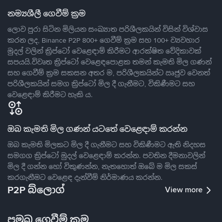
නම්‍යශීලී ගෙවීම් ක්‍රම
ලොව පුරා සිටින මිලියන සංඛ්‍යාත පරිශීලකයින් විසින් විශ්වාස
කරන ලද, Binance P2P 800+ ගෙවීම් ක්‍රම සහ 100+ ව්‍යවහාර
මුදල් වලින් ක්‍රිප්ටෝ වෙළෙඳාම් කිරීමට ආරක්ෂිත වේදිකාවක්
සපයයි.විවෘත ක්‍රිප්ටෝ වෙළෙඳපොළක තමන් කැමති මිල ගණන්
සහ ගෙවීම් ක්‍රම සකසන අතර ම, පරිශීලකයින්ට ඍජුව වෙනත්
පරිශීලකයින් සමග ක්‍රිප්ටෝ මිල දී ගැනීමට, විකිණීමට සහ
වෙළෙඳාම් කිරීමට හැකි ය.
ඔබ කැමති මිල ගණන් යටතේ වෙළෙඳාම් කරන්න
ඔබ කැමති මිලකට මිල දී ගැනීමට සහ විකිණීමට ඇති නිදහස
සමගග ක්‍රිප්ටෝ මුදල් වෙළෙඳාම් කරන්න. පවතින දීමනාවලින්
මිල දී ගන්න හෝ විකුණන්න, නැතහොත් ඔබේ ම මිල සකස්
කරගැනීමට වෙළෙඳ දැන්වීම් නිර්මාණය කරන්න.
P2P බ්ලොග්
View more
ප්‍රමුඛ ගෙවීම් ක්‍රම