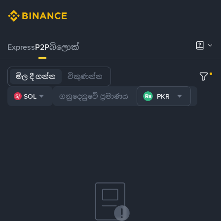
Express
P2P
බ්ලොක්
මිල දී ගන්න
විකුණන්න
SOL
PKR