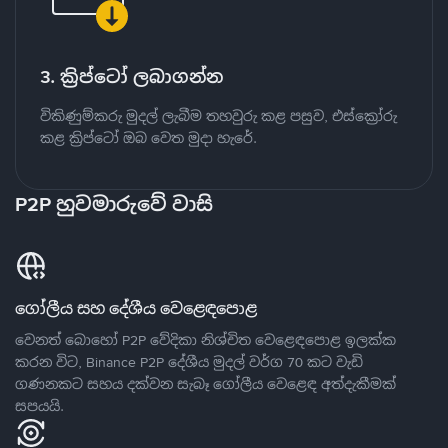
3. ක්‍රිප්ටෝ ලබාගන්න
විකිණුම්කරු මුදල් ලැබීම තහවුරු කළ පසුව, එස්ක්‍රෝරු
කළ ක්‍රිප්ටෝ ඔබ වෙත මුදා හැරේ.
P2P හුවමාරුවේ වාසි
ගෝලීය සහ දේශීය වෙළෙඳපොළ
වෙනත් බොහෝ P2P වේදිකා නිශ්චිත වෙළෙඳපොළ ඉලක්ක
කරන විට, Binance P2P දේශීය මුදල් වර්ග 70 කට වැඩි
ගණනකට සහය දක්වන සැබෑ ගෝලීය වෙළෙඳ අත්දැකීමක්
සපයයි.