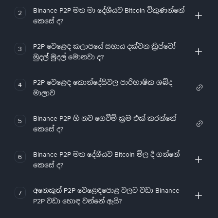
Binance P2P මත මා දේශීයව Bitcoin විකුණන්නේ
2
කෙසේ ද?
P2P වෙළෙඳ කලාපයේ සහාය දක්වන ක්‍රිප්ටෝ
3
මුදල් මුදල් මොනවා ද?
P2P වෙළෙඳ කොන්දේසිවල පාරිභාෂික ශබ්ද
4
මාලාව
Binance P2P හි නව ගෙවීම් ක්‍රම එක් කරන්නේ
5
කෙසේ ද?
Binance P2P මත දේශීයව Bitcoin මිල දී ගන්නේ
6
කෙසේ ද?
අනෙකුත් P2P වෙළෙඳපොළ වලට වඩා Binance
7
P2P වඩා හොඳ වන්නේ ඇයි?