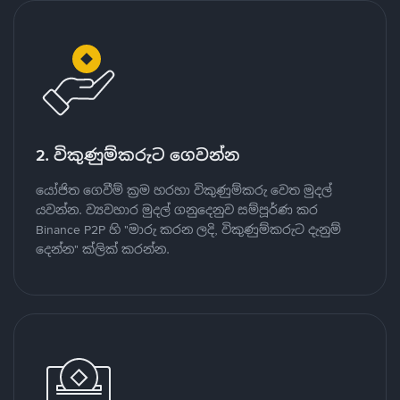
2. විකුණුම්කරුට ගෙවන්න
යෝජිත ගෙවීම් ක්‍රම හරහා විකුණුම්කරු වෙත මුදල්
යවන්න. ව්‍යවහාර මුදල් ගනුදෙනුව සම්පූර්ණ කර
Binance P2P හි "මාරු කරන ලදි, විකුණුම්කරුට දැනුම්
දෙන්න" ක්ලික් කරන්න.