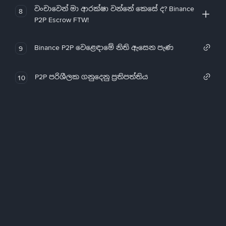
වංචාවෙන් මා ආරක්ෂා වන්නේ කෙසේ ද? Binance
8
P2P Escrow FTW!
Binance P2P වෙළෙඳාමේ නිති ඇසෙන පැණ
9
P2P පරිශීලක ගනුදෙනු ප්‍රතිපත්තිය
10