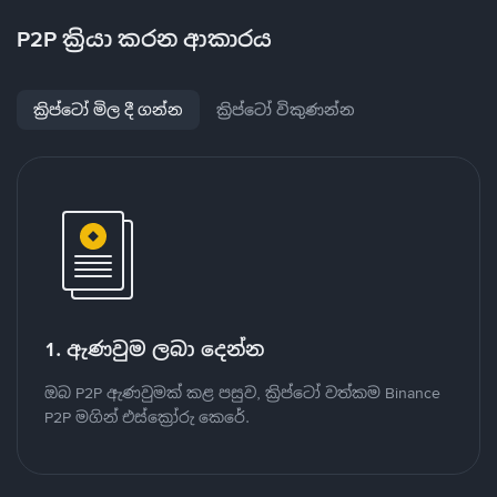
P2P ක්‍රියා කරන ආකාරය
ක්‍රිප්ටෝ මිල දී ගන්න
ක්‍රිප්ටෝ විකුණන්න
1. ඇණවුම ලබා දෙන්න
ඔබ P2P ඇණවුමක් කළ පසුව, ක්‍රිප්ටෝ වත්කම Binance
P2P මගින් එස්ක්‍රෝරු කෙරේ.