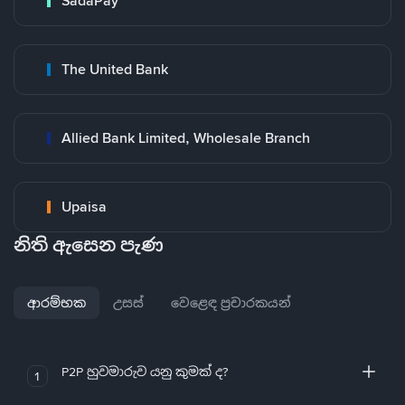
SadaPay
The United Bank
Allied Bank Limited, Wholesale Branch
Upaisa
නිති ඇසෙන පැණ
ආරම්භක
උසස්
වෙළෙඳ ප්‍රචාරකයන්
P2P හුවමාරුව යනු කුමක් ද?
1