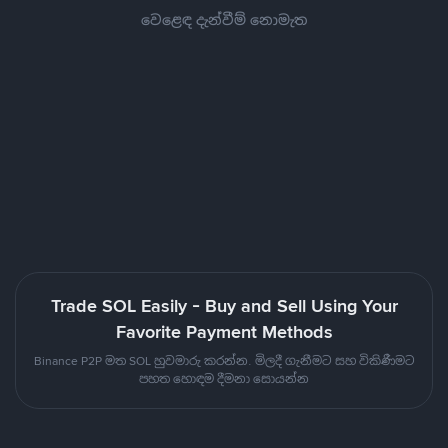
වෙළෙඳ දැන්වීම් නොමැත
Trade SOL Easily - Buy and Sell Using Your
Favorite Payment Methods
Binance P2P මත SOL හුවමාරු කරන්න. මිලදී ගැනීමට සහ විකිණීමට
පහත හොඳම දීමනා සොයන්න