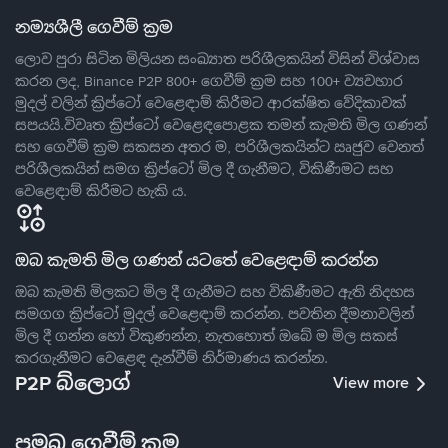
නම්‍යශීලී ගෙවීම් ක්‍රම
ලොව පුරා සිටින මිලියන සංඛ්‍යාත පරිශීලකයින් විසින් විශ්වාස
කරන ලද, Binance P2P 800+ ගෙවීම් ක්‍රම සහ 100+ ව්‍යවහාර
මුදල් වලින් ක්‍රිප්ටෝ වෙළෙඳාම් කිරීමට ආරක්ෂිත වේදිකාවක්
සපයයි.විවෘත ක්‍රිප්ටෝ වෙළෙඳපොළක තමන් කැමති මිල ගණන්
සහ ගෙවීම් ක්‍රම සකසන අතර ම, පරිශීලකයින්ට ඍජුව වෙනත්
පරිශීලකයින් සමග ක්‍රිප්ටෝ මිල දී ගැනීමට, විකිණීමට සහ
වෙළෙඳාම් කිරීමට හැකි ය.
ඔබ කැමති මිල ගණන් යටතේ වෙළෙඳාම් කරන්න
ඔබ කැමති මිලකට මිල දී ගැනීමට සහ විකිණීමට ඇති නිදහස
සමගග ක්‍රිප්ටෝ මුදල් වෙළෙඳාම් කරන්න. පවතින දීමනාවලින්
මිල දී ගන්න හෝ විකුණන්න, නැතහොත් ඔබේ ම මිල සකස්
කරගැනීමට වෙළෙඳ දැන්වීම් නිර්මාණය කරන්න.
P2P බ්ලොග්
View more
ප්‍රමුඛ ගෙවීම් ක්‍රම