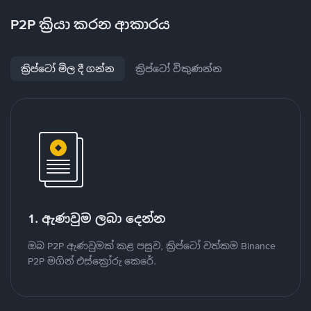
P2P ක්‍රියා කරන ආකාරය
ක්‍රිප්ටෝ මිල දී ගන්න
ක්‍රිප්ටෝ විකුණන්න
1. ඇණවුම ලබා දෙන්න
ඔබ P2P ඇණවුමක් කළ පසුව, ක්‍රිප්ටෝ වත්කම Binance
P2P මගින් එස්ක්‍රෝරු කෙරේ.