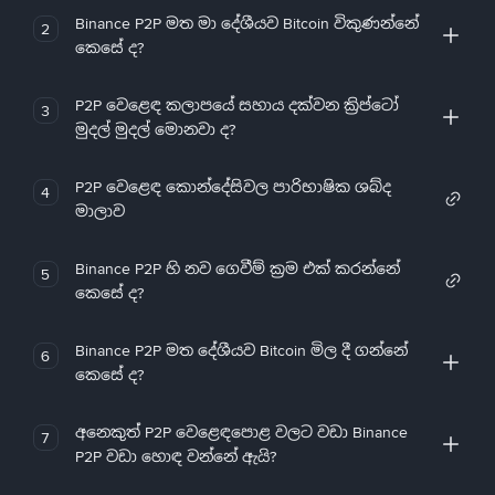
Binance P2P මත මා දේශීයව Bitcoin විකුණන්නේ
2
කෙසේ ද?
P2P වෙළෙඳ කලාපයේ සහාය දක්වන ක්‍රිප්ටෝ
3
මුදල් මුදල් මොනවා ද?
P2P වෙළෙඳ කොන්දේසිවල පාරිභාෂික ශබ්ද
4
මාලාව
Binance P2P හි නව ගෙවීම් ක්‍රම එක් කරන්නේ
5
කෙසේ ද?
Binance P2P මත දේශීයව Bitcoin මිල දී ගන්නේ
6
කෙසේ ද?
අනෙකුත් P2P වෙළෙඳපොළ වලට වඩා Binance
7
P2P වඩා හොඳ වන්නේ ඇයි?