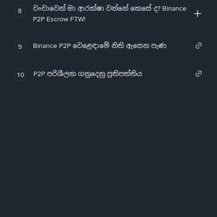
වංචාවෙන් මා ආරක්ෂා වන්නේ කෙසේ ද? Binance
8
P2P Escrow FTW!
Binance P2P වෙළෙඳාමේ නිති ඇසෙන පැණ
9
P2P පරිශීලක ගනුදෙනු ප්‍රතිපත්තිය
10