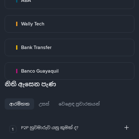
ABA
Wally Tech
Bank Transfer
Banco Guayaquil
නිති ඇසෙන පැණ
ආරම්භක
උසස්
වෙළෙඳ ප්‍රචාරකයන්
P2P හුවමාරුව යනු කුමක් ද?
1