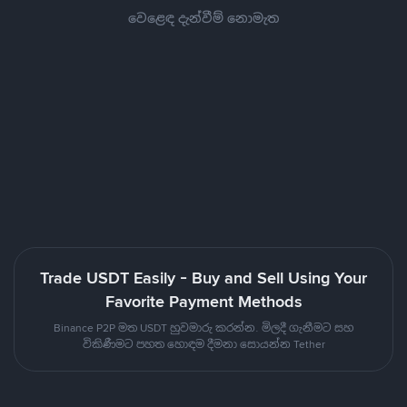
වෙළෙඳ දැන්වීම් නොමැත
Trade USDT Easily - Buy and Sell Using Your
Favorite Payment Methods
Binance P2P මත USDT හුවමාරු කරන්න. මිලදී ගැනීමට සහ
විකිණීමට පහත හොඳම දීමනා සොයන්න Tether