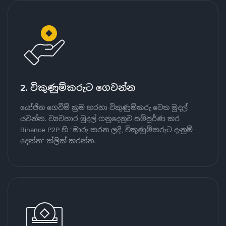
2. විකුණුම්කරුට ගෙවන්න
යෝජිත ගෙවීම් ක්‍රම හරහා විකුණුම්කරු වෙත මුදල්
යවන්න. ව්‍යවහාර මුදල් ගනුදෙනුව සම්පූර්ණ කර
Binance P2P හි "මාරු කරන ලදි, විකුණුම්කරුට දැනුම්
දෙන්න" ක්ලික් කරන්න.