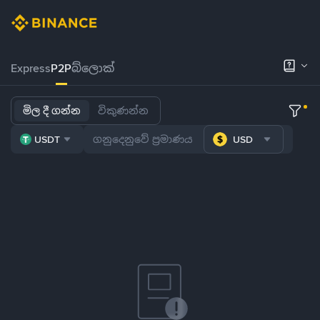
Express
P2P
බ්ලොක්
මිල දී ගන්න
විකුණන්න
USDT
USD