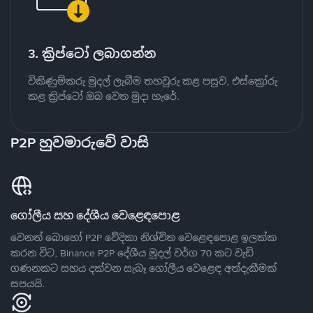
3. ක්‍රිප්ටෝ ලබාගන්න
විකිණුම්කරු මුදල් ලැබීම තහවුරු කළ පසුව, එස්ක්‍රෝරු
කළ ක්‍රිප්ටෝ ඔබ වෙත මුදා හැරේ.
P2P හුවමාරුවේ වාසි
ගෝලීය සහ දේශීය වෙළෙඳපොළ
වෙනත් බොහෝ P2P වේදිකා නිශ්චිත වෙළෙඳපොළ ඉලක්ක
කරන විට, Binance P2P දේශීය මුදල් වර්ග 70 කට වැඩි
ගණනකට සහය දක්වන සැබෑ ගෝලීය වෙළෙඳ අත්දැකීමක්
සපයයි.