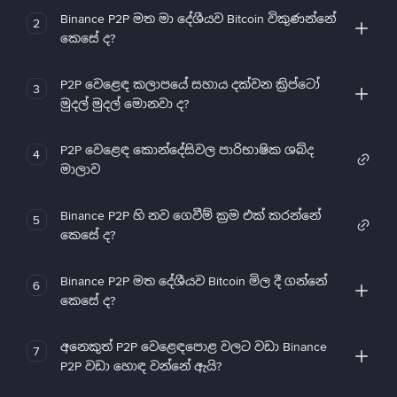
Binance P2P මත මා දේශීයව Bitcoin විකුණන්නේ
2
කෙසේ ද?
P2P වෙළෙඳ කලාපයේ සහාය දක්වන ක්‍රිප්ටෝ
3
මුදල් මුදල් මොනවා ද?
P2P වෙළෙඳ කොන්දේසිවල පාරිභාෂික ශබ්ද
4
මාලාව
Binance P2P හි නව ගෙවීම් ක්‍රම එක් කරන්නේ
5
කෙසේ ද?
Binance P2P මත දේශීයව Bitcoin මිල දී ගන්නේ
6
කෙසේ ද?
අනෙකුත් P2P වෙළෙඳපොළ වලට වඩා Binance
7
P2P වඩා හොඳ වන්නේ ඇයි?