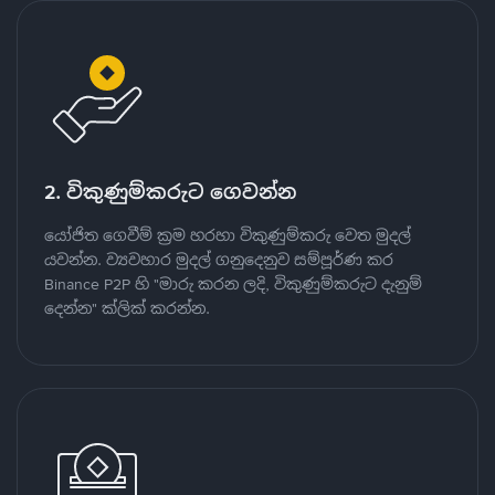
2. විකුණුම්කරුට ගෙවන්න
යෝජිත ගෙවීම් ක්‍රම හරහා විකුණුම්කරු වෙත මුදල්
යවන්න. ව්‍යවහාර මුදල් ගනුදෙනුව සම්පූර්ණ කර
Binance P2P හි "මාරු කරන ලදි, විකුණුම්කරුට දැනුම්
දෙන්න" ක්ලික් කරන්න.