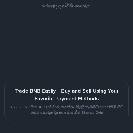
වෙළෙඳ දැන්වීම් නොමැත
Trade BNB Easily - Buy and Sell Using Your
Favorite Payment Methods
Binance P2P මත BNB හුවමාරු කරන්න. මිලදී ගැනීමට සහ විකිණීමට
පහත හොඳම දීමනා සොයන්න Binance Coin