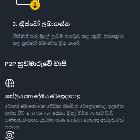
3. ක්‍රිප්ටෝ ලබාගන්න
විකිණුම්කරු මුදල් ලැබීම තහවුරු කළ පසුව, එස්ක්‍රෝරු
කළ ක්‍රිප්ටෝ ඔබ වෙත මුදා හැරේ.
P2P හුවමාරුවේ වාසි
ගෝලීය සහ දේශීය වෙළෙඳපොළ
වෙනත් බොහෝ P2P වේදිකා නිශ්චිත වෙළෙඳපොළ ඉලක්ක
කරන විට, Binance P2P දේශීය මුදල් වර්ග 70 කට වැඩි
ගණනකට සහය දක්වන සැබෑ ගෝලීය වෙළෙඳ අත්දැකීමක්
සපයයි.