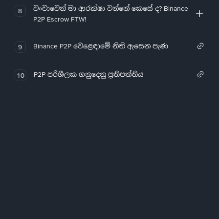
වංචාවෙන් මා ආරක්ෂා වන්නේ කෙසේ ද? Binance
8
P2P Escrow FTW!
Binance P2P වෙළෙඳාමේ නිති ඇසෙන පැණ
9
P2P පරිශීලක ගනුදෙනු ප්‍රතිපත්තිය
10