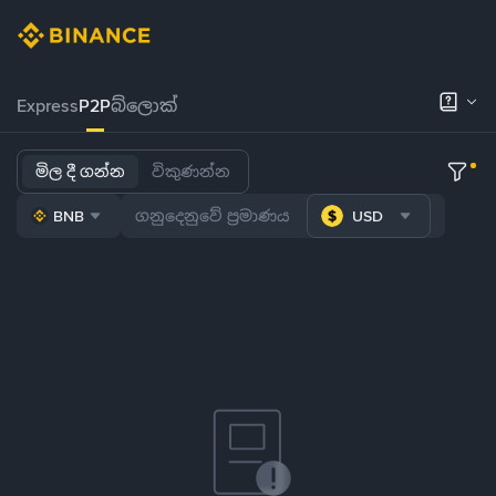
Express
P2P
බ්ලොක්
මිල දී ගන්න
විකුණන්න
BNB
USD