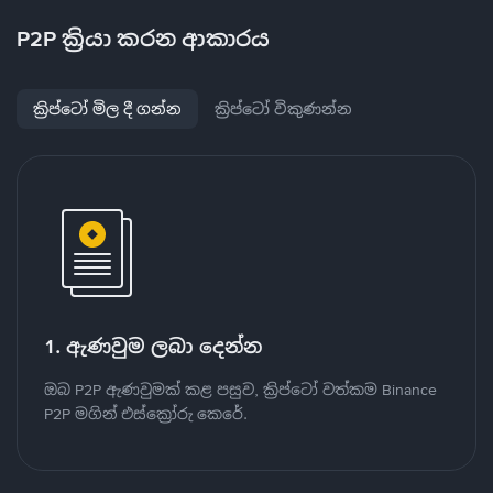
P2P ක්‍රියා කරන ආකාරය
ක්‍රිප්ටෝ මිල දී ගන්න
ක්‍රිප්ටෝ විකුණන්න
1. ඇණවුම ලබා දෙන්න
ඔබ P2P ඇණවුමක් කළ පසුව, ක්‍රිප්ටෝ වත්කම Binance
P2P මගින් එස්ක්‍රෝරු කෙරේ.