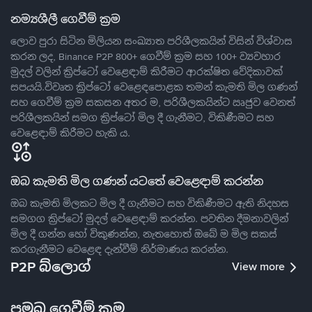
නම්‍යශීලී ගෙවීම් ක්‍රම
ලොව පුරා සිටින මිලියන සංඛ්‍යාත පරිශීලකයින් විසින් විශ්වාස
කරන ලද, Binance P2P 800+ ගෙවීම් ක්‍රම සහ 100+ ව්‍යවහාර
මුදල් වලින් ක්‍රිප්ටෝ වෙළෙඳාම් කිරීමට ආරක්ෂිත වේදිකාවක්
සපයයි.විවෘත ක්‍රිප්ටෝ වෙළෙඳපොළක තමන් කැමති මිල ගණන්
සහ ගෙවීම් ක්‍රම සකසන අතර ම, පරිශීලකයින්ට ඍජුව වෙනත්
පරිශීලකයින් සමග ක්‍රිප්ටෝ මිල දී ගැනීමට, විකිණීමට සහ
වෙළෙඳාම් කිරීමට හැකි ය.
ඔබ කැමති මිල ගණන් යටතේ වෙළෙඳාම් කරන්න
ඔබ කැමති මිලකට මිල දී ගැනීමට සහ විකිණීමට ඇති නිදහස
සමගග ක්‍රිප්ටෝ මුදල් වෙළෙඳාම් කරන්න. පවතින දීමනාවලින්
මිල දී ගන්න හෝ විකුණන්න, නැතහොත් ඔබේ ම මිල සකස්
කරගැනීමට වෙළෙඳ දැන්වීම් නිර්මාණය කරන්න.
P2P බ්ලොග්
View more
ප්‍රමුඛ ගෙවීම් ක්‍රම