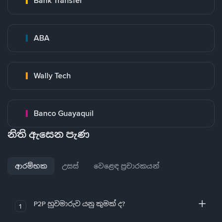
Bank Transfer
ABA
Wally Tech
Banco Guayaquil
නිති ඇසෙන පැණ
ආරම්භක
උසස්
වෙළෙඳ ප්‍රචාරකයන්
P2P හුවමාරුව යනු කුමක් ද?
1