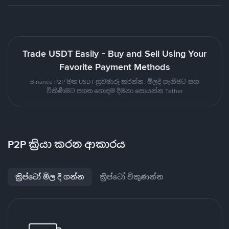
Trade USDT Easily - Buy and Sell Using Your
Favorite Payment Methods
Binance P2P මත USDT හුවමාරු කරන්න. මිලදී ගැනීමට සහ
විකිණීමට පහත හොඳම දීමනා සොයන්න Tether
P2P ක්‍රියා කරන ආකාරය
ක්‍රිප්ටෝ මිල දී ගන්න
ක්‍රිප්ටෝ විකුණන්න