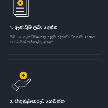
1. ඇණවුම ලබා දෙන්න
ඔබ P2P ඇණවුමක් කළ පසුව, ක්‍රිප්ටෝ වත්කම Binance
P2P මගින් එස්ක්‍රෝරු කෙරේ.
2. විකුණුම්කරුට ගෙවන්න