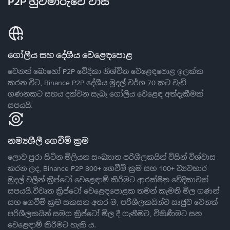
P2P හුවමාරුවේ වාසි
ගෝලීය සහ දේශීය වෙළෙඳපොළ
වෙනත් බොහෝ P2P වේදිකා නිශ්චිත වෙළෙඳපොළ ඉලක්ක
කරන විට, Binance P2P දේශීය මුදල් වර්ග 70 කට වැඩි
ගණනකට සහය දක්වන සැබෑ ගෝලීය වෙළෙඳ අත්දැකීමක්
සපයයි.
නම්‍යශීලී ගෙවීම් ක්‍රම
ලොව පුරා සිටින මිලියන සංඛ්‍යාත පරිශීලකයින් විසින් විශ්වාස
කරන ලද, Binance P2P 800+ ගෙවීම් ක්‍රම සහ 100+ ව්‍යවහාර
මුදල් වලින් ක්‍රිප්ටෝ වෙළෙඳාම් කිරීමට ආරක්ෂිත වේදිකාවක්
සපයයි.විවෘත ක්‍රිප්ටෝ වෙළෙඳපොළක තමන් කැමති මිල ගණන්
සහ ගෙවීම් ක්‍රම සකසන අතර ම, පරිශීලකයින්ට ඍජුව වෙනත්
පරිශීලකයින් සමග ක්‍රිප්ටෝ මිල දී ගැනීමට, විකිණීමට සහ
වෙළෙඳාම් කිරීමට හැකි ය.