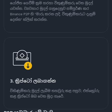
යෝජිත ගෙවීම් ක්‍රම හරහා විකුණුම්කරු වෙත මුදල්
යවන්න. ව්‍යවහාර මුදල් ගනුදෙනුව සම්පූර්ණ කර
Binance P2P හි "මාරු කරන ලදි, විකුණුම්කරුට දැනුම්
දෙන්න" ක්ලික් කරන්න.
3. ක්‍රිප්ටෝ ලබාගන්න
විකිණුම්කරු මුදල් ලැබීම තහවුරු කළ පසුව, එස්ක්‍රෝරු
කළ ක්‍රිප්ටෝ ඔබ වෙත මුදා හැරේ.