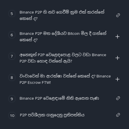
Binance P2P හි නව ගෙවීම් ක්‍රම එක් කරන්නේ
5
කෙසේ ද?
Binance P2P මත දේශීයව Bitcoin මිල දී ගන්නේ
6
කෙසේ ද?
අනෙකුත් P2P වෙළෙඳපොළ වලට වඩා Binance
7
P2P වඩා හොඳ වන්නේ ඇයි?
වංචාවෙන් මා ආරක්ෂා වන්නේ කෙසේ ද? Binance
8
P2P Escrow FTW!
Binance P2P වෙළෙඳාමේ නිති ඇසෙන පැණ
9
P2P පරිශීලක ගනුදෙනු ප්‍රතිපත්තිය
10