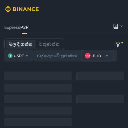
Express
P2P
මිල දී ගන්න
විකුණන්න
USDT
BHD