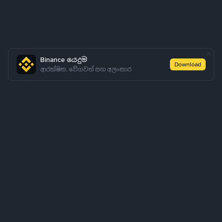
Binance යෙදුම
Download
ආරක්ෂිත, වේගවත් සහ අලංකාර
අප පිළිබඳව
නිෂ්පාදන
ව්‍යාපාරික
ඉගෙන ගන්න