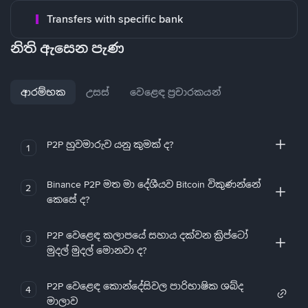
Transfers with specific bank
නිති ඇසෙන පැණ
ආරම්භක
උසස්
වෙළෙඳ ප්‍රචාරකයන්
P2P හුවමාරුව යනු කුමක් ද?
1
Binance P2P මත මා දේශීයව Bitcoin විකුණන්නේ
2
කෙසේ ද?
P2P වෙළෙඳ කලාපයේ සහාය දක්වන ක්‍රිප්ටෝ
3
මුදල් මුදල් මොනවා ද?
P2P වෙළෙඳ කොන්දේසිවල පාරිභාෂික ශබ්ද
4
මාලාව