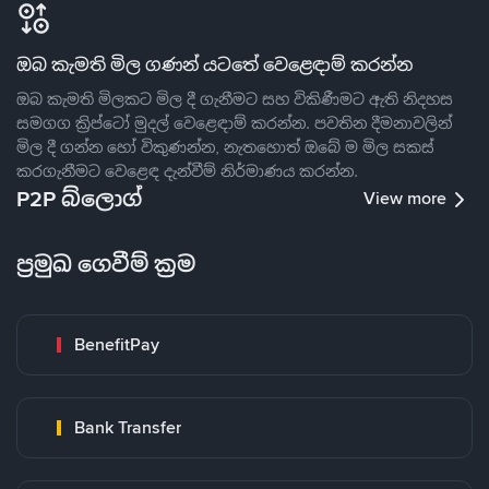
ඔබ කැමති මිල ගණන් යටතේ වෙළෙඳාම් කරන්න
ඔබ කැමති මිලකට මිල දී ගැනීමට සහ විකිණීමට ඇති නිදහස
සමගග ක්‍රිප්ටෝ මුදල් වෙළෙඳාම් කරන්න. පවතින දීමනාවලින්
මිල දී ගන්න හෝ විකුණන්න, නැතහොත් ඔබේ ම මිල සකස්
කරගැනීමට වෙළෙඳ දැන්වීම් නිර්මාණය කරන්න.
P2P බ්ලොග්
View more
ප්‍රමුඛ ගෙවීම් ක්‍රම
BenefitPay
Bank Transfer