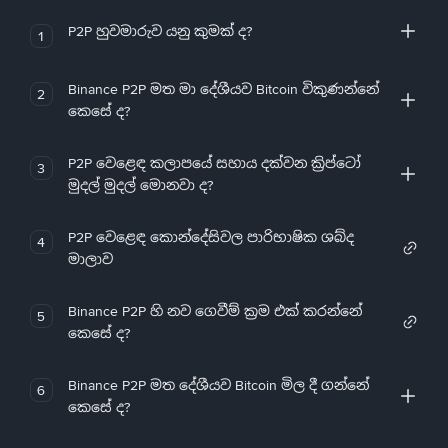
P2P හුවමාරුව යනු කුමක් ද?
1
Binance P2P මත මා දේශීයව Bitcoin විකුණන්නේ
2
කෙසේ ද?
P2P වෙළෙඳ කලාපයේ සහාය දක්වන ක්‍රිප්ටෝ
3
මුදල් මුදල් මොනවා ද?
P2P වෙළෙඳ කොන්දේසිවල පාරිභාෂික ශබ්ද
4
මාලාව
Binance P2P හි නව ගෙවීම් ක්‍රම එක් කරන්නේ
5
කෙසේ ද?
Binance P2P මත දේශීයව Bitcoin මිල දී ගන්නේ
6
කෙසේ ද?