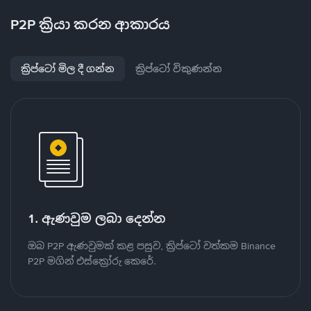
P2P ක්‍රියා කරන ආකාරය
ක්‍රිප්ටෝ මිල දී ගන්න
ක්‍රිප්ටෝ විකුණන්න
1. ඇණවුම ලබා දෙන්න
ඔබ P2P ඇණවුමක් කළ පසුව, ක්‍රිප්ටෝ වත්කම Binance
P2P මගින් එස්ක්‍රෝරු කෙරේ.