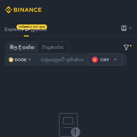
රක්ෂණය කර ඇත
Express
P2P
ප්‍රිමියම්
මිල දී ගන්න
විකුණන්න
DOGE
CNY