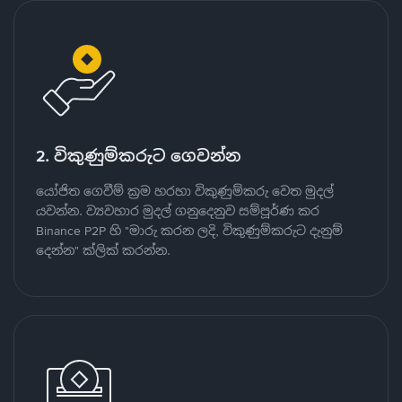
2. විකුණුම්කරුට ගෙවන්න
යෝජිත ගෙවීම් ක්‍රම හරහා විකුණුම්කරු වෙත මුදල්
යවන්න. ව්‍යවහාර මුදල් ගනුදෙනුව සම්පූර්ණ කර
Binance P2P හි "මාරු කරන ලදි, විකුණුම්කරුට දැනුම්
දෙන්න" ක්ලික් කරන්න.