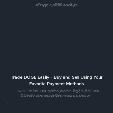
වෙළෙඳ දැන්වීම් නොමැත
Trade DOGE Easily - Buy and Sell Using Your
Favorite Payment Methods
Binance P2P මත DOGE හුවමාරු කරන්න. මිලදී ගැනීමට සහ
විකිණීමට පහත හොඳම දීමනා සොයන්න Dogecoin