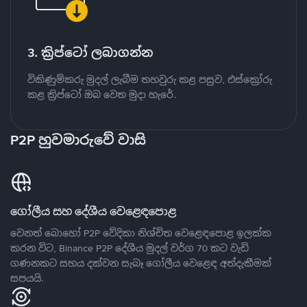
3. ක්‍රිප්ටෝ ලබාගන්න
විකිණුම්කරු මුදල් ලැබීම තහවුරු කළ පසුව, එස්ක්‍රෝරු
කළ ක්‍රිප්ටෝ ඔබ වෙත මුදා හැරේ.
P2P හුවමාරුවේ වාසි
ගෝලීය සහ දේශීය වෙළෙඳපොළ
වෙනත් බොහෝ P2P වේදිකා නිශ්චිත වෙළෙඳපොළ ඉලක්ක
කරන විට, Binance P2P දේශීය මුදල් වර්ග 70 කට වැඩි
ගණනකට සහය දක්වන සැබෑ ගෝලීය වෙළෙඳ අත්දැකීමක්
සපයයි.