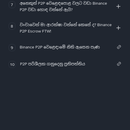
අනෙකුත් P2P වෙළෙඳපොළ වලට වඩා Binance
7
P2P වඩා හොඳ වන්නේ ඇයි?
වංචාවෙන් මා ආරක්ෂා වන්නේ කෙසේ ද? Binance
8
P2P Escrow FTW!
Binance P2P වෙළෙඳාමේ නිති ඇසෙන පැණ
9
P2P පරිශීලක ගනුදෙනු ප්‍රතිපත්තිය
10