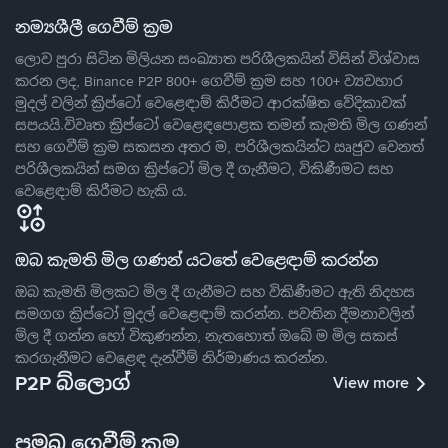
නම්‍යශීලී ගෙවීම් ක්‍රම
ලොව පුරා සිටින මිලියන සංඛ්‍යාත පරිශීලකයින් විසින් විශ්වාස
කරන ලද, Binance P2P 800+ ගෙවීම් ක්‍රම සහ 100+ ව්‍යවහාර
මුදල් වලින් ක්‍රිප්ටෝ වෙළෙඳාම් කිරීමට ආරක්ෂිත වේදිකාවක්
සපයයි.විවෘත ක්‍රිප්ටෝ වෙළෙඳපොළක තමන් කැමති මිල ගණන්
සහ ගෙවීම් ක්‍රම සකසන අතර ම, පරිශීලකයින්ට ඍජුව වෙනත්
පරිශීලකයින් සමග ක්‍රිප්ටෝ මිල දී ගැනීමට, විකිණීමට සහ
වෙළෙඳාම් කිරීමට හැකි ය.
ඔබ කැමති මිල ගණන් යටතේ වෙළෙඳාම් කරන්න
ඔබ කැමති මිලකට මිල දී ගැනීමට සහ විකිණීමට ඇති නිදහස
සමගග ක්‍රිප්ටෝ මුදල් වෙළෙඳාම් කරන්න. පවතින දීමනාවලින්
මිල දී ගන්න හෝ විකුණන්න, නැතහොත් ඔබේ ම මිල සකස්
කරගැනීමට වෙළෙඳ දැන්වීම් නිර්මාණය කරන්න.
P2P බ්ලොග්
View more
ප්‍රමුඛ ගෙවීම් ක්‍රම