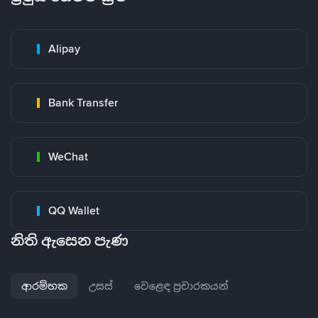
Alipay
Bank Transfer
WeChat
QQ Wallet
නිති ඇසෙන පැණ
ආරම්භක
උසස්
වෙළෙඳ ප්‍රචාරකයන්