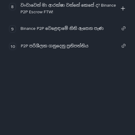
වංචාවෙන් මා ආරක්ෂා වන්නේ කෙසේ ද? Binance
8
P2P Escrow FTW!
Binance P2P වෙළෙඳාමේ නිති ඇසෙන පැණ
9
P2P පරිශීලක ගනුදෙනු ප්‍රතිපත්තිය
10