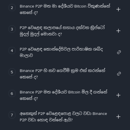
Binance P2P මත මා දේශීයව Bitcoin විකුණන්නේ
2
කෙසේ ද?
P2P වෙළෙඳ කලාපයේ සහාය දක්වන ක්‍රිප්ටෝ
3
මුදල් මුදල් මොනවා ද?
P2P වෙළෙඳ කොන්දේසිවල පාරිභාෂික ශබ්ද
4
මාලාව
Binance P2P හි නව ගෙවීම් ක්‍රම එක් කරන්නේ
5
කෙසේ ද?
Binance P2P මත දේශීයව Bitcoin මිල දී ගන්නේ
6
කෙසේ ද?
අනෙකුත් P2P වෙළෙඳපොළ වලට වඩා Binance
7
P2P වඩා හොඳ වන්නේ ඇයි?