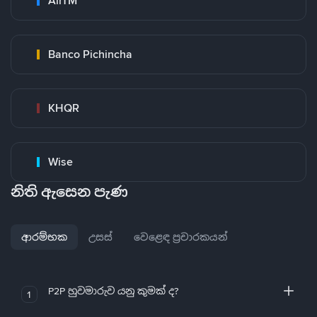
AirTM
Banco Pichincha
KHQR
Wise
නිති ඇසෙන පැණ
ආරම්භක
උසස්
වෙළෙඳ ප්‍රචාරකයන්
P2P හුවමාරුව යනු කුමක් ද?
1