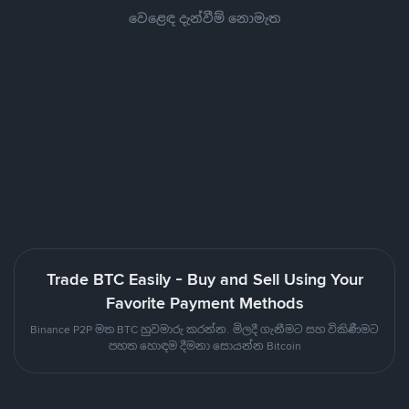
වෙළෙඳ දැන්වීම් නොමැත
Trade BTC Easily - Buy and Sell Using Your
Favorite Payment Methods
Binance P2P මත BTC හුවමාරු කරන්න. මිලදී ගැනීමට සහ විකිණීමට
පහත හොඳම දීමනා සොයන්න Bitcoin