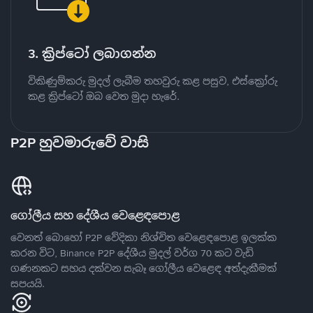
3. ක්‍රිප්ටෝ ලබාගන්න
විකිණුම්කරු මුදල් ලැබීම තහවුරු කළ පසුව, එස්ක්‍රෝරු
කළ ක්‍රිප්ටෝ ඔබ වෙත මුදා හැරේ.
P2P හුවමාරුවේ වාසි
ගෝලීය සහ දේශීය වෙළෙඳපොළ
වෙනත් බොහෝ P2P වේදිකා නිශ්චිත වෙළෙඳපොළ ඉලක්ක
කරන විට, Binance P2P දේශීය මුදල් වර්ග 70 කට වැඩි
ගණනකට සහය දක්වන සැබෑ ගෝලීය වෙළෙඳ අත්දැකීමක්
සපයයි.