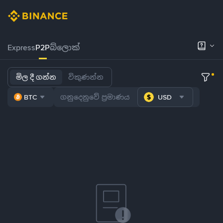
Express
P2P
බ්ලොක්
මිල දී ගන්න
විකුණන්න
BTC
USD