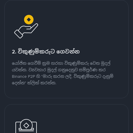
2. විකුණුම්කරුට ගෙවන්න
යෝජිත ගෙවීම් ක්‍රම හරහා විකුණුම්කරු වෙත මුදල්
යවන්න. ව්‍යවහාර මුදල් ගනුදෙනුව සම්පූර්ණ කර
Binance P2P හි "මාරු කරන ලදි, විකුණුම්කරුට දැනුම්
දෙන්න" ක්ලික් කරන්න.