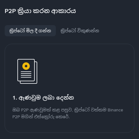
P2P ක්‍රියා කරන ආකාරය
ක්‍රිප්ටෝ මිල දී ගන්න
ක්‍රිප්ටෝ විකුණන්න
1. ඇණවුම ලබා දෙන්න
ඔබ P2P ඇණවුමක් කළ පසුව, ක්‍රිප්ටෝ වත්කම Binance
P2P මගින් එස්ක්‍රෝරු කෙරේ.