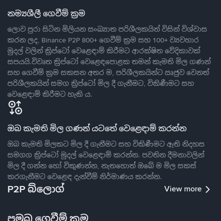
නම්‍යශීලී ගෙවීම් ක්‍රම
ලොව පුරා සිටින මිලියන සංඛ්‍යාත පරිශීලකයින් විසින් විශ්වාස
කරන ලද, Binance P2P 800+ ගෙවීම් ක්‍රම සහ 100+ ව්‍යවහාර
මුදල් වලින් ක්‍රිප්ටෝ වෙළෙඳාම් කිරීමට ආරක්ෂිත වේදිකාවක්
සපයයි.විවෘත ක්‍රිප්ටෝ වෙළෙඳපොළක තමන් කැමති මිල ගණන්
සහ ගෙවීම් ක්‍රම සකසන අතර ම, පරිශීලකයින්ට ඍජුව වෙනත්
පරිශීලකයින් සමග ක්‍රිප්ටෝ මිල දී ගැනීමට, විකිණීමට සහ
වෙළෙඳාම් කිරීමට හැකි ය.
ඔබ කැමති මිල ගණන් යටතේ වෙළෙඳාම් කරන්න
ඔබ කැමති මිලකට මිල දී ගැනීමට සහ විකිණීමට ඇති නිදහස
සමගග ක්‍රිප්ටෝ මුදල් වෙළෙඳාම් කරන්න. පවතින දීමනාවලින්
මිල දී ගන්න හෝ විකුණන්න, නැතහොත් ඔබේ ම මිල සකස්
කරගැනීමට වෙළෙඳ දැන්වීම් නිර්මාණය කරන්න.
P2P බ්ලොග්
View more
ප්‍රමුඛ ගෙවීම් ක්‍රම