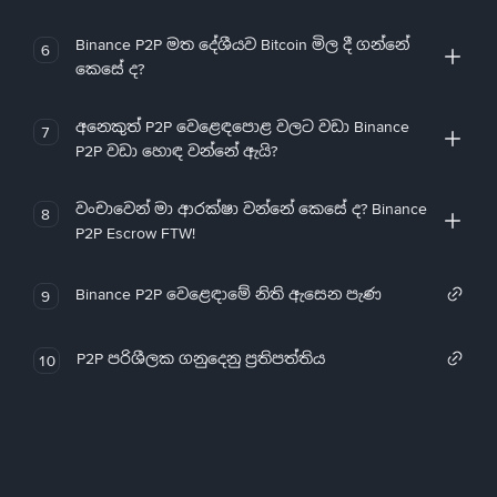
Binance P2P මත දේශීයව Bitcoin මිල දී ගන්නේ
6
කෙසේ ද?
අනෙකුත් P2P වෙළෙඳපොළ වලට වඩා Binance
7
P2P වඩා හොඳ වන්නේ ඇයි?
වංචාවෙන් මා ආරක්ෂා වන්නේ කෙසේ ද? Binance
8
P2P Escrow FTW!
Binance P2P වෙළෙඳාමේ නිති ඇසෙන පැණ
9
P2P පරිශීලක ගනුදෙනු ප්‍රතිපත්තිය
10