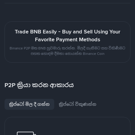
Trade BNB Easily - Buy and Sell Using Your
Favorite Payment Methods
Binance P2P මත BNB හුවමාරු කරන්න. මිලදී ගැනීමට සහ විකිණීමට
පහත හොඳම දීමනා සොයන්න Binance Coin
P2P ක්‍රියා කරන ආකාරය
ක්‍රිප්ටෝ මිල දී ගන්න
ක්‍රිප්ටෝ විකුණන්න