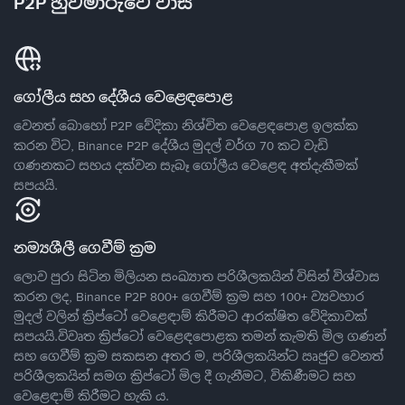
P2P හුවමාරුවේ වාසි
ගෝලීය සහ දේශීය වෙළෙඳපොළ
වෙනත් බොහෝ P2P වේදිකා නිශ්චිත වෙළෙඳපොළ ඉලක්ක
කරන විට, Binance P2P දේශීය මුදල් වර්ග 70 කට වැඩි
ගණනකට සහය දක්වන සැබෑ ගෝලීය වෙළෙඳ අත්දැකීමක්
සපයයි.
නම්‍යශීලී ගෙවීම් ක්‍රම
ලොව පුරා සිටින මිලියන සංඛ්‍යාත පරිශීලකයින් විසින් විශ්වාස
කරන ලද, Binance P2P 800+ ගෙවීම් ක්‍රම සහ 100+ ව්‍යවහාර
මුදල් වලින් ක්‍රිප්ටෝ වෙළෙඳාම් කිරීමට ආරක්ෂිත වේදිකාවක්
සපයයි.විවෘත ක්‍රිප්ටෝ වෙළෙඳපොළක තමන් කැමති මිල ගණන්
සහ ගෙවීම් ක්‍රම සකසන අතර ම, පරිශීලකයින්ට ඍජුව වෙනත්
පරිශීලකයින් සමග ක්‍රිප්ටෝ මිල දී ගැනීමට, විකිණීමට සහ
වෙළෙඳාම් කිරීමට හැකි ය.