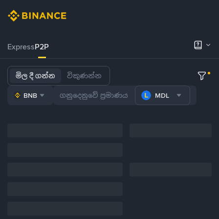
Express
P2P
මිල දී ගන්න
විකුණන්න
BNB
MDL