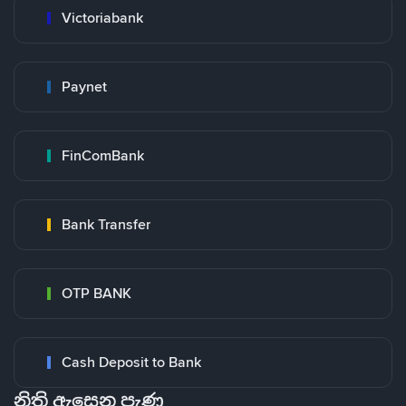
Victoriabank
Paynet
FinComBank
Bank Transfer
OTP BANK
Cash Deposit to Bank
නිති ඇසෙන පැණ