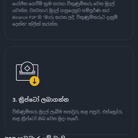
යෝජිත ගෙවීම් ක්‍රම හරහා විකුණුම්කරු වෙත මුදල්
යවන්න. ව්‍යවහාර මුදල් ගනුදෙනුව සම්පූර්ණ කර
Binance P2P හි "මාරු කරන ලදි, විකුණුම්කරුට දැනුම්
දෙන්න" ක්ලික් කරන්න.
3. ක්‍රිප්ටෝ ලබාගන්න
විකිණුම්කරු මුදල් ලැබීම තහවුරු කළ පසුව, එස්ක්‍රෝරු
කළ ක්‍රිප්ටෝ ඔබ වෙත මුදා හැරේ.