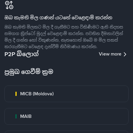
ඔබ කැමති මිල ගණන් යටතේ වෙළෙඳාම් කරන්න
ඔබ කැමති මිලකට මිල දී ගැනීමට සහ විකිණීමට ඇති නිදහස
සමගග ක්‍රිප්ටෝ මුදල් වෙළෙඳාම් කරන්න. පවතින දීමනාවලින්
මිල දී ගන්න හෝ විකුණන්න, නැතහොත් ඔබේ ම මිල සකස්
කරගැනීමට වෙළෙඳ දැන්වීම් නිර්මාණය කරන්න.
P2P බ්ලොග්
View more
ප්‍රමුඛ ගෙවීම් ක්‍රම
MICB (Moldova)
MAIB