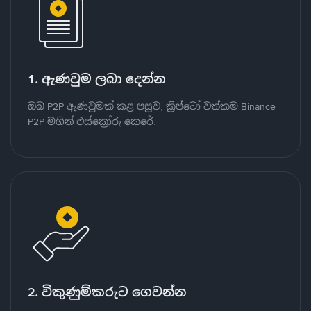
1. ඇණවුම ලබා දෙන්න
ඔබ P2P ඇණවුමක් කළ පසුව, ක්‍රිප්ටෝ වත්කම Binance
P2P මගින් එස්ක්‍රෝරු කෙරේ.
2. විකුණුම්කරුට ගෙවන්න