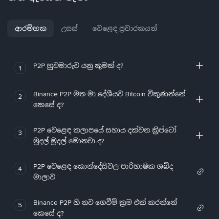
ආරම්භක
උසස්
වෙළෙඳ ප්‍රචාරකයන්
P2P හුවමාරුව යනු කුමක් ද?
1
Binance P2P මත මා දේශීයව Bitcoin විකුණන්නේ
2
කෙසේ ද?
P2P වෙළෙඳ කලාපයේ සහාය දක්වන ක්‍රිප්ටෝ
3
මුදල් මුදල් මොනවා ද?
P2P වෙළෙඳ කොන්දේසිවල පාරිභාෂික ශබ්ද
4
මාලාව
Binance P2P හි නව ගෙවීම් ක්‍රම එක් කරන්නේ
5
කෙසේ ද?