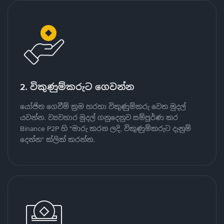
2. විකුණුම්කරුට ගෙවන්න
යෝජිත ගෙවීම් ක්‍රම හරහා විකුණුම්කරු වෙත මුදල්
යවන්න. ව්‍යවහාර මුදල් ගනුදෙනුව සම්පූර්ණ කර
Binance P2P හි "මාරු කරන ලදි, විකුණුම්කරුට දැනුම්
දෙන්න" ක්ලික් කරන්න.