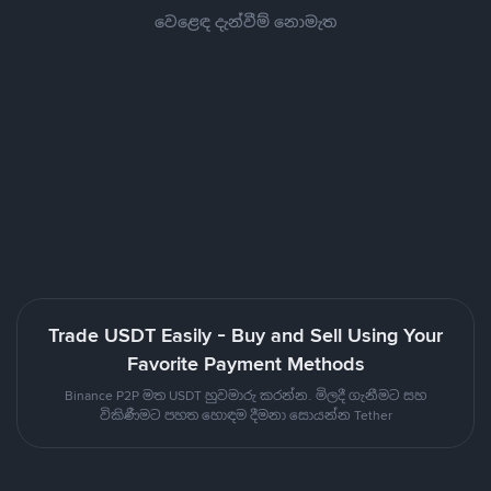
වෙළෙඳ දැන්වීම් නොමැත
Trade USDT Easily - Buy and Sell Using Your
Favorite Payment Methods
Binance P2P මත USDT හුවමාරු කරන්න. මිලදී ගැනීමට සහ
විකිණීමට පහත හොඳම දීමනා සොයන්න Tether