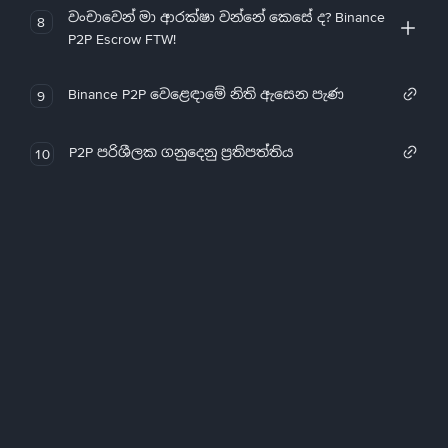
වංචාවෙන් මා ආරක්ෂා වන්නේ කෙසේ ද? Binance
8
P2P Escrow FTW!
Binance P2P වෙළෙඳාමේ නිති ඇසෙන පැණ
9
P2P පරිශීලක ගනුදෙනු ප්‍රතිපත්තිය
10