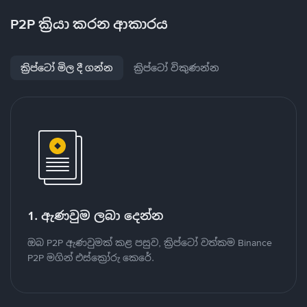
P2P ක්‍රියා කරන ආකාරය
ක්‍රිප්ටෝ මිල දී ගන්න
ක්‍රිප්ටෝ විකුණන්න
1. ඇණවුම ලබා දෙන්න
ඔබ P2P ඇණවුමක් කළ පසුව, ක්‍රිප්ටෝ වත්කම Binance
P2P මගින් එස්ක්‍රෝරු කෙරේ.