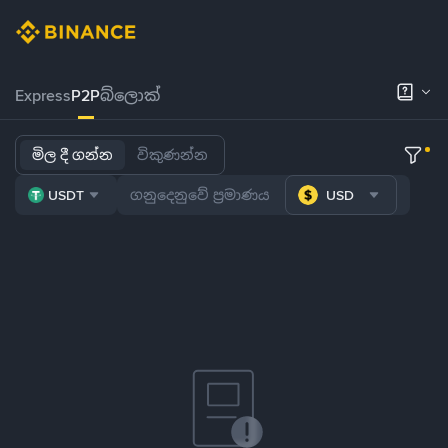
Express
P2P
බ්ලොක්
මිල දී ගන්න
විකුණන්න
USDT
USD