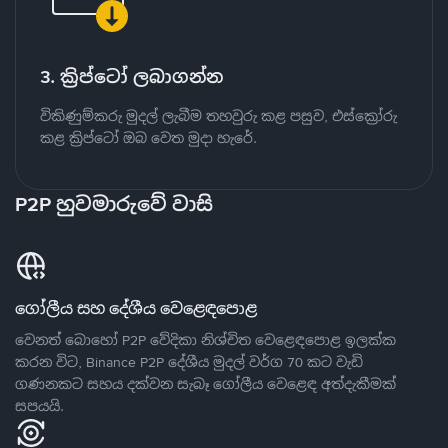
3. ක්‍රිප්ටෝ ලබාගන්න
විකිණුම්කරු මුදල් ලැබීම තහවුරු කළ පසුව, එස්ක්‍රෝරු
කළ ක්‍රිප්ටෝ ඔබ වෙත මුදා හැරේ.
P2P හුවමාරුවේ වාසි
ගෝලීය සහ දේශීය වෙළෙඳපොළ
වෙනත් බොහෝ P2P වේදිකා නිශ්චිත වෙළෙඳපොළ ඉලක්ක
කරන විට, Binance P2P දේශීය මුදල් වර්ග 70 කට වැඩි
ගණනකට සහය දක්වන සැබෑ ගෝලීය වෙළෙඳ අත්දැකීමක්
සපයයි.