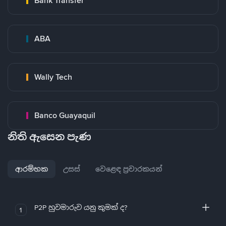
Bank Transfer
ABA
Wally Tech
Banco Guayaquil
නිති ඇසෙන පැණ
ආරම්භක
උසස්
වෙළෙඳ ප්‍රචාරකයන්
P2P හුවමාරුව යනු කුමක් ද?
1