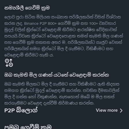
නම්‍යශීලී ගෙවීම් ක්‍රම
ලොව පුරා සිටින මිලියන සංඛ්‍යාත පරිශීලකයින් විසින් විශ්වාස
කරන ලද, Binance P2P 800+ ගෙවීම් ක්‍රම සහ 100+ ව්‍යවහාර
මුදල් වලින් ක්‍රිප්ටෝ වෙළෙඳාම් කිරීමට ආරක්ෂිත වේදිකාවක්
සපයයි.විවෘත ක්‍රිප්ටෝ වෙළෙඳපොළක තමන් කැමති මිල ගණන්
සහ ගෙවීම් ක්‍රම සකසන අතර ම, පරිශීලකයින්ට ඍජුව වෙනත්
පරිශීලකයින් සමග ක්‍රිප්ටෝ මිල දී ගැනීමට, විකිණීමට සහ
වෙළෙඳාම් කිරීමට හැකි ය.
ඔබ කැමති මිල ගණන් යටතේ වෙළෙඳාම් කරන්න
ඔබ කැමති මිලකට මිල දී ගැනීමට සහ විකිණීමට ඇති නිදහස
සමගග ක්‍රිප්ටෝ මුදල් වෙළෙඳාම් කරන්න. පවතින දීමනාවලින්
මිල දී ගන්න හෝ විකුණන්න, නැතහොත් ඔබේ ම මිල සකස්
කරගැනීමට වෙළෙඳ දැන්වීම් නිර්මාණය කරන්න.
P2P බ්ලොග්
View more
ප්‍රමුඛ ගෙවීම් ක්‍රම