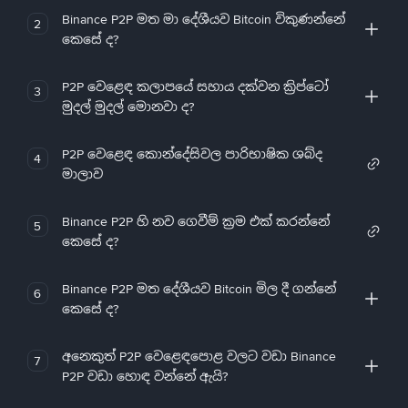
Binance P2P මත මා දේශීයව Bitcoin විකුණන්නේ
2
කෙසේ ද?
P2P වෙළෙඳ කලාපයේ සහාය දක්වන ක්‍රිප්ටෝ
3
මුදල් මුදල් මොනවා ද?
P2P වෙළෙඳ කොන්දේසිවල පාරිභාෂික ශබ්ද
4
මාලාව
Binance P2P හි නව ගෙවීම් ක්‍රම එක් කරන්නේ
5
කෙසේ ද?
Binance P2P මත දේශීයව Bitcoin මිල දී ගන්නේ
6
කෙසේ ද?
අනෙකුත් P2P වෙළෙඳපොළ වලට වඩා Binance
7
P2P වඩා හොඳ වන්නේ ඇයි?