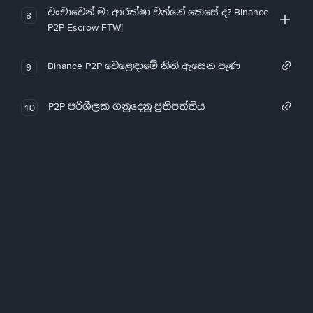
වංචාවෙන් මා ආරක්ෂා වන්නේ කෙසේ ද? Binance
8
P2P Escrow FTW!
Binance P2P වෙළෙඳාමේ නිති ඇසෙන පැණ
9
P2P පරිශීලක ගනුදෙනු ප්‍රතිපත්තිය
10