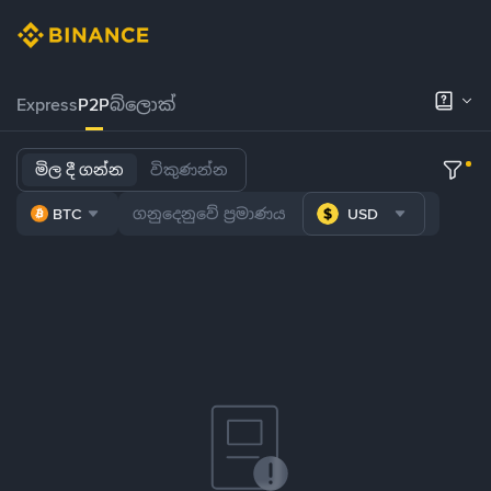
Express
P2P
බ්ලොක්
මිල දී ගන්න
විකුණන්න
BTC
USD