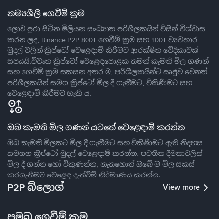
නම්‍යශීලී ගෙවීම් ක්‍රම
ලොව පුරා සිටින මිලියන සංඛ්‍යාත පරිශීලකයින් විසින් විශ්වාස
කරන ලද, Binance P2P 800+ ගෙවීම් ක්‍රම සහ 100+ ව්‍යවහාර
මුදල් වලින් ක්‍රිප්ටෝ වෙළෙඳාම් කිරීමට ආරක්ෂිත වේදිකාවක්
සපයයි.විවෘත ක්‍රිප්ටෝ වෙළෙඳපොළක තමන් කැමති මිල ගණන්
සහ ගෙවීම් ක්‍රම සකසන අතර ම, පරිශීලකයින්ට ඍජුව වෙනත්
පරිශීලකයින් සමග ක්‍රිප්ටෝ මිල දී ගැනීමට, විකිණීමට සහ
වෙළෙඳාම් කිරීමට හැකි ය.
ඔබ කැමති මිල ගණන් යටතේ වෙළෙඳාම් කරන්න
ඔබ කැමති මිලකට මිල දී ගැනීමට සහ විකිණීමට ඇති නිදහස
සමගග ක්‍රිප්ටෝ මුදල් වෙළෙඳාම් කරන්න. පවතින දීමනාවලින්
මිල දී ගන්න හෝ විකුණන්න, නැතහොත් ඔබේ ම මිල සකස්
කරගැනීමට වෙළෙඳ දැන්වීම් නිර්මාණය කරන්න.
P2P බ්ලොග්
View more
ප්‍රමුඛ ගෙවීම් ක්‍රම