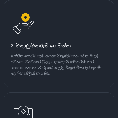
2. විකුණුම්කරුට ගෙවන්න
යෝජිත ගෙවීම් ක්‍රම හරහා විකුණුම්කරු වෙත මුදල්
යවන්න. ව්‍යවහාර මුදල් ගනුදෙනුව සම්පූර්ණ කර
Binance P2P හි "මාරු කරන ලදි, විකුණුම්කරුට දැනුම්
දෙන්න" ක්ලික් කරන්න.