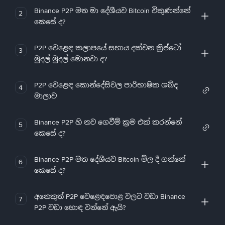
Binance P2P මත මා දේශීයව Bitcoin විකුණන්නේ
2
කෙසේ ද?
P2P වෙළෙඳ කලාපයේ සහාය දක්වන ක්‍රිප්ටෝ
3
මුදල් මුදල් මොනවා ද?
P2P වෙළෙඳ කොන්දේසිවල පාරිභාෂික ශබ්ද
4
මාලාව
Binance P2P හි නව ගෙවීම් ක්‍රම එක් කරන්නේ
5
කෙසේ ද?
Binance P2P මත දේශීයව Bitcoin මිල දී ගන්නේ
6
කෙසේ ද?
අනෙකුත් P2P වෙළෙඳපොළ වලට වඩා Binance
7
P2P වඩා හොඳ වන්නේ ඇයි?