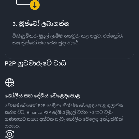
3. ක්‍රිප්ටෝ ලබාගන්න
විකිණුම්කරු මුදල් ලැබීම තහවුරු කළ පසුව, එස්ක්‍රෝරු
කළ ක්‍රිප්ටෝ ඔබ වෙත මුදා හැරේ.
P2P හුවමාරුවේ වාසි
ගෝලීය සහ දේශීය වෙළෙඳපොළ
වෙනත් බොහෝ P2P වේදිකා නිශ්චිත වෙළෙඳපොළ ඉලක්ක
කරන විට, Binance P2P දේශීය මුදල් වර්ග 70 කට වැඩි
ගණනකට සහය දක්වන සැබෑ ගෝලීය වෙළෙඳ අත්දැකීමක්
සපයයි.