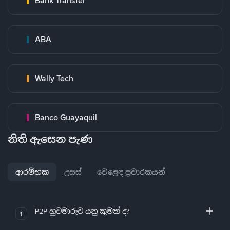
Bank Transfer
ABA
Wally Tech
Banco Guayaquil
නිති ඇසෙන පැණ
ආරම්භක
උසස්
වෙළෙඳ ප්‍රචාරකයන්
P2P හුවමාරුව යනු කුමක් ද?
1