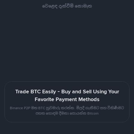
වෙළෙඳ දැන්වීම් නොමැත
Trade BTC Easily - Buy and Sell Using Your
Favorite Payment Methods
Binance P2P මත BTC හුවමාරු කරන්න. මිලදී ගැනීමට සහ විකිණීමට
පහත හොඳම දීමනා සොයන්න Bitcoin