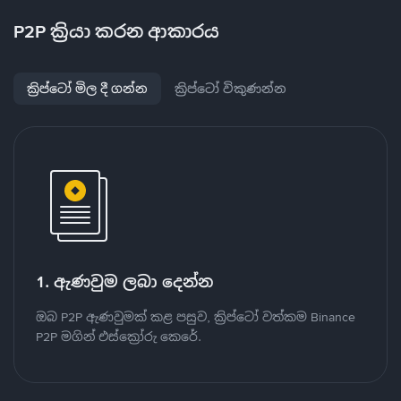
P2P ක්‍රියා කරන ආකාරය
ක්‍රිප්ටෝ මිල දී ගන්න
ක්‍රිප්ටෝ විකුණන්න
1. ඇණවුම ලබා දෙන්න
ඔබ P2P ඇණවුමක් කළ පසුව, ක්‍රිප්ටෝ වත්කම Binance
P2P මගින් එස්ක්‍රෝරු කෙරේ.