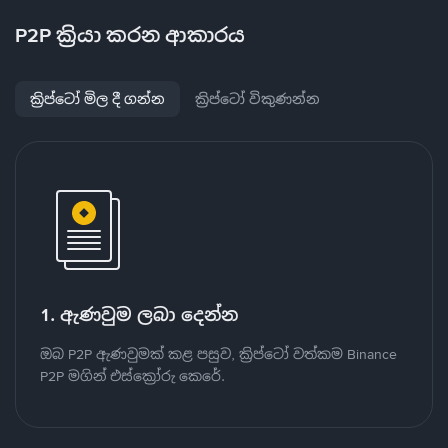
P2P ක්‍රියා කරන ආකාරය
ක්‍රිප්ටෝ මිල දී ගන්න
ක්‍රිප්ටෝ විකුණන්න
1. ඇණවුම ලබා දෙන්න
ඔබ P2P ඇණවුමක් කළ පසුව, ක්‍රිප්ටෝ වත්කම Binance
P2P මගින් එස්ක්‍රෝරු කෙරේ.