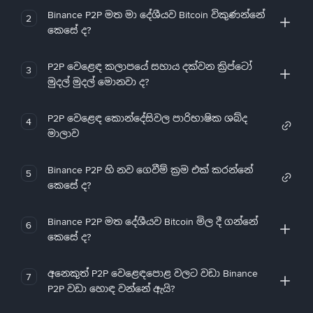
Binance P2P මත මා දේශීයව Bitcoin විකුණන්නේ
2
කෙසේ ද?
P2P වෙළෙඳ කලාපයේ සහාය දක්වන ක්‍රිප්ටෝ
3
මුදල් මුදල් මොනවා ද?
P2P වෙළෙඳ කොන්දේසිවල පාරිභාෂික ශබ්ද
4
මාලාව
Binance P2P හි නව ගෙවීම් ක්‍රම එක් කරන්නේ
5
කෙසේ ද?
Binance P2P මත දේශීයව Bitcoin මිල දී ගන්නේ
6
කෙසේ ද?
අනෙකුත් P2P වෙළෙඳපොළ වලට වඩා Binance
7
P2P වඩා හොඳ වන්නේ ඇයි?