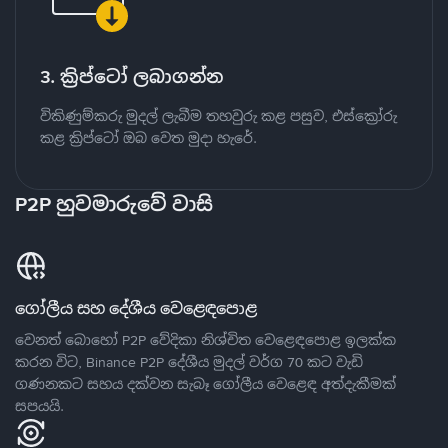
3. ක්‍රිප්ටෝ ලබාගන්න
විකිණුම්කරු මුදල් ලැබීම තහවුරු කළ පසුව, එස්ක්‍රෝරු
කළ ක්‍රිප්ටෝ ඔබ වෙත මුදා හැරේ.
P2P හුවමාරුවේ වාසි
ගෝලීය සහ දේශීය වෙළෙඳපොළ
වෙනත් බොහෝ P2P වේදිකා නිශ්චිත වෙළෙඳපොළ ඉලක්ක
කරන විට, Binance P2P දේශීය මුදල් වර්ග 70 කට වැඩි
ගණනකට සහය දක්වන සැබෑ ගෝලීය වෙළෙඳ අත්දැකීමක්
සපයයි.