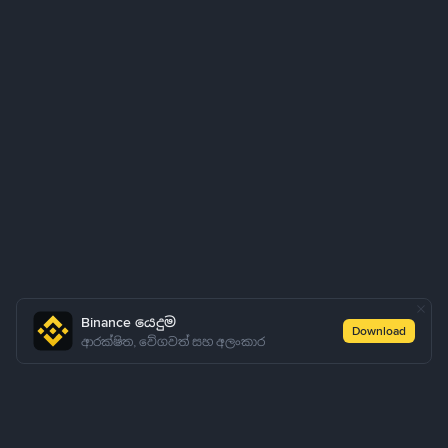
Binance යෙදුම
Download
ආරක්ෂිත, වේගවත් සහ අලංකාර