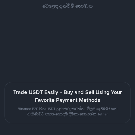
වෙළෙඳ දැන්වීම් නොමැත
Trade USDT Easily - Buy and Sell Using Your
Favorite Payment Methods
Binance P2P මත USDT හුවමාරු කරන්න. මිලදී ගැනීමට සහ
විකිණීමට පහත හොඳම දීමනා සොයන්න Tether