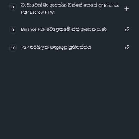
වංචාවෙන් මා ආරක්ෂා වන්නේ කෙසේ ද? Binance
8
P2P Escrow FTW!
Binance P2P වෙළෙඳාමේ නිති ඇසෙන පැණ
9
P2P පරිශීලක ගනුදෙනු ප්‍රතිපත්තිය
10