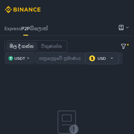
Express
P2P
බ්ලොක්
මිල දී ගන්න
විකුණන්න
USDT
USD