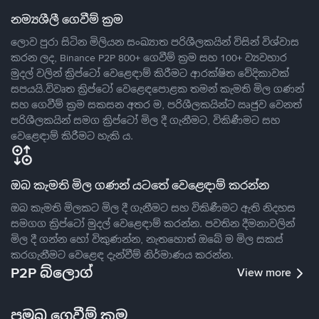
නම්‍යශීලී ගෙවීම් ක්‍රම
ලොව පුරා සිටින මිලියන සංඛ්‍යාත පරිශීලකයින් විසින් විශ්වාස
කරන ලද, Binance P2P 800+ ගෙවීම් ක්‍රම සහ 100+ ව්‍යවහාර
මුදල් වලින් ක්‍රිප්ටෝ වෙළෙඳාම් කිරීමට ආරක්ෂිත වේදිකාවක්
සපයයි.විවෘත ක්‍රිප්ටෝ වෙළෙඳපොළක තමන් කැමති මිල ගණන්
සහ ගෙවීම් ක්‍රම සකසන අතර ම, පරිශීලකයින්ට ඍජුව වෙනත්
පරිශීලකයින් සමග ක්‍රිප්ටෝ මිල දී ගැනීමට, විකිණීමට සහ
වෙළෙඳාම් කිරීමට හැකි ය.
ඔබ කැමති මිල ගණන් යටතේ වෙළෙඳාම් කරන්න
ඔබ කැමති මිලකට මිල දී ගැනීමට සහ විකිණීමට ඇති නිදහස
සමගග ක්‍රිප්ටෝ මුදල් වෙළෙඳාම් කරන්න. පවතින දීමනාවලින්
මිල දී ගන්න හෝ විකුණන්න, නැතහොත් ඔබේ ම මිල සකස්
කරගැනීමට වෙළෙඳ දැන්වීම් නිර්මාණය කරන්න.
P2P බ්ලොග්
View more
ප්‍රමුඛ ගෙවීම් ක්‍රම