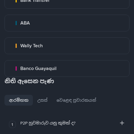
Bank Transfer
ABA
Wally Tech
Banco Guayaquil
නිති ඇසෙන පැණ
ආරම්භක
උසස්
වෙළෙඳ ප්‍රචාරකයන්
P2P හුවමාරුව යනු කුමක් ද?
1