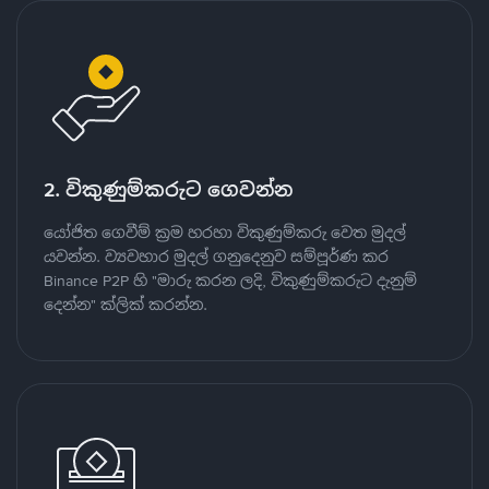
2. විකුණුම්කරුට ගෙවන්න
යෝජිත ගෙවීම් ක්‍රම හරහා විකුණුම්කරු වෙත මුදල්
යවන්න. ව්‍යවහාර මුදල් ගනුදෙනුව සම්පූර්ණ කර
Binance P2P හි "මාරු කරන ලදි, විකුණුම්කරුට දැනුම්
දෙන්න" ක්ලික් කරන්න.