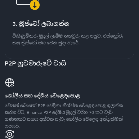
3. ක්‍රිප්ටෝ ලබාගන්න
විකිණුම්කරු මුදල් ලැබීම තහවුරු කළ පසුව, එස්ක්‍රෝරු
කළ ක්‍රිප්ටෝ ඔබ වෙත මුදා හැරේ.
P2P හුවමාරුවේ වාසි
ගෝලීය සහ දේශීය වෙළෙඳපොළ
වෙනත් බොහෝ P2P වේදිකා නිශ්චිත වෙළෙඳපොළ ඉලක්ක
කරන විට, Binance P2P දේශීය මුදල් වර්ග 70 කට වැඩි
ගණනකට සහය දක්වන සැබෑ ගෝලීය වෙළෙඳ අත්දැකීමක්
සපයයි.