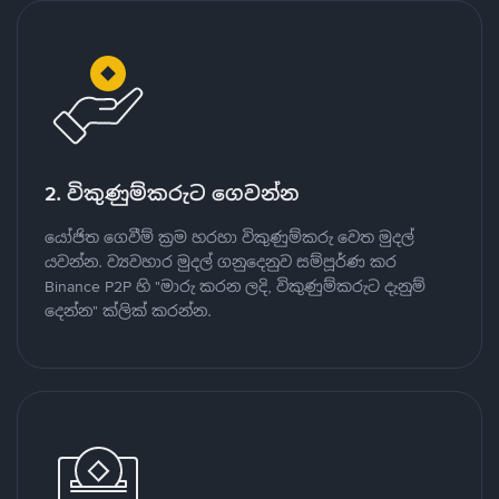
2. විකුණුම්කරුට ගෙවන්න
යෝජිත ගෙවීම් ක්‍රම හරහා විකුණුම්කරු වෙත මුදල්
යවන්න. ව්‍යවහාර මුදල් ගනුදෙනුව සම්පූර්ණ කර
Binance P2P හි "මාරු කරන ලදි, විකුණුම්කරුට දැනුම්
දෙන්න" ක්ලික් කරන්න.