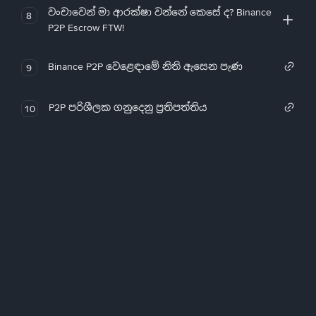
වංචාවෙන් මා ආරක්ෂා වන්නේ කෙසේ ද? Binance
8
P2P Escrow FTW!
Binance P2P වෙළෙඳාමේ නිති ඇසෙන පැණ
9
P2P පරිශීලක ගනුදෙනු ප්‍රතිපත්තිය
10