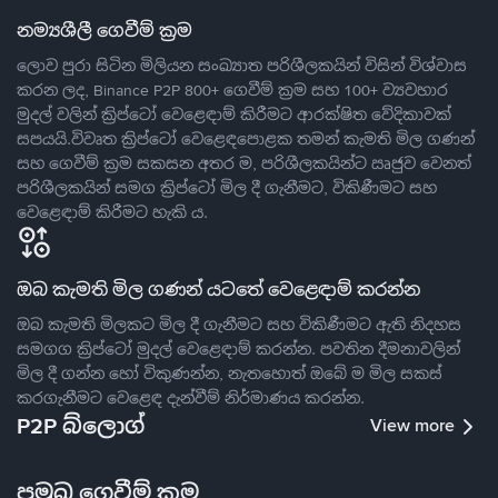
නම්‍යශීලී ගෙවීම් ක්‍රම
ලොව පුරා සිටින මිලියන සංඛ්‍යාත පරිශීලකයින් විසින් විශ්වාස
කරන ලද, Binance P2P 800+ ගෙවීම් ක්‍රම සහ 100+ ව්‍යවහාර
මුදල් වලින් ක්‍රිප්ටෝ වෙළෙඳාම් කිරීමට ආරක්ෂිත වේදිකාවක්
සපයයි.විවෘත ක්‍රිප්ටෝ වෙළෙඳපොළක තමන් කැමති මිල ගණන්
සහ ගෙවීම් ක්‍රම සකසන අතර ම, පරිශීලකයින්ට ඍජුව වෙනත්
පරිශීලකයින් සමග ක්‍රිප්ටෝ මිල දී ගැනීමට, විකිණීමට සහ
වෙළෙඳාම් කිරීමට හැකි ය.
ඔබ කැමති මිල ගණන් යටතේ වෙළෙඳාම් කරන්න
ඔබ කැමති මිලකට මිල දී ගැනීමට සහ විකිණීමට ඇති නිදහස
සමගග ක්‍රිප්ටෝ මුදල් වෙළෙඳාම් කරන්න. පවතින දීමනාවලින්
මිල දී ගන්න හෝ විකුණන්න, නැතහොත් ඔබේ ම මිල සකස්
කරගැනීමට වෙළෙඳ දැන්වීම් නිර්මාණය කරන්න.
P2P බ්ලොග්
View more
ප්‍රමුඛ ගෙවීම් ක්‍රම