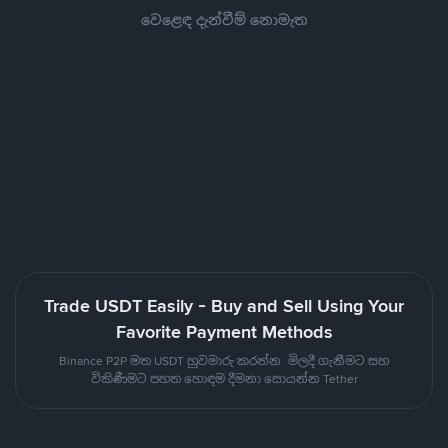
වෙළෙඳ දැන්වීම් නොමැත
Trade USDT Easily - Buy and Sell Using Your
Favorite Payment Methods
Binance P2P මත USDT හුවමාරු කරන්න. මිලදී ගැනීමට සහ
විකිණීමට පහත හොඳම දීමනා සොයන්න Tether