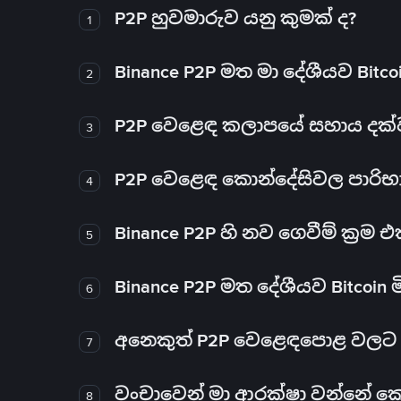
P2P හුවමාරුව යනු කුමක් ද?
1
Binance P2P මත මා දේශීයව Bitc
2
P2P වෙළෙඳ කලාපයේ සහාය දක්වන 
3
P2P වෙළෙඳ කොන්දේසිවල පාරිභ
4
Binance P2P හි නව ගෙවීම් ක්‍රම
5
Binance P2P මත දේශීයව Bitcoin 
6
අනෙකුත් P2P වෙළෙඳපොළ වලට ව
7
වංචාවෙන් මා ආරක්ෂා වන්නේ කෙස
8