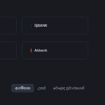
İŞBANK
Akbank
ආරම්භක
උසස්
වෙළෙඳ ප්‍රචාරකයන්