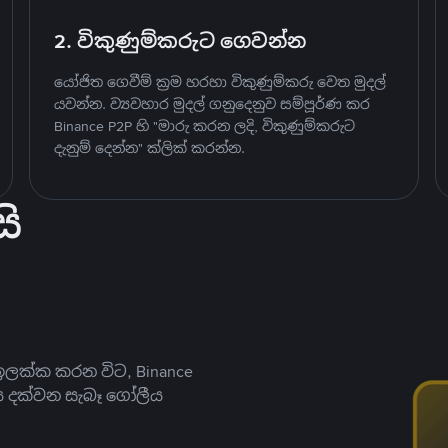
2. විකුණුම්කරුට ගෙවන්න
යෝජිත ගෙවීම් ක්‍රම හරහා විකුණුම්කරු වෙත මුදල්
යවන්න. ව්‍යවහාර මුදල් ගනුදෙනුව සම්පූර්ණ කර
Binance P2P හි "මාරු කරන ලදි, විකුණුම්කරුට
දැනුම් දෙන්න" ක්ලික් කරන්න.
ි
ලක්ක කරන විට, Binance
ය දක්වන සැබෑ ගෝලීය