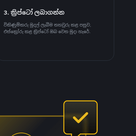
3. ක්‍රිප්ටෝ ලබාගන්න
විකිණුම්කරු මුදල් ලැබීම තහවුරු කළ පසුව,
එස්ක්‍රෝරු කළ ක්‍රිප්ටෝ ඔබ වෙත මුදා හැරේ.