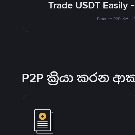
Trade USDT Easily -
Binance P2P මත 
P2P ක්‍රියා කරන ආ