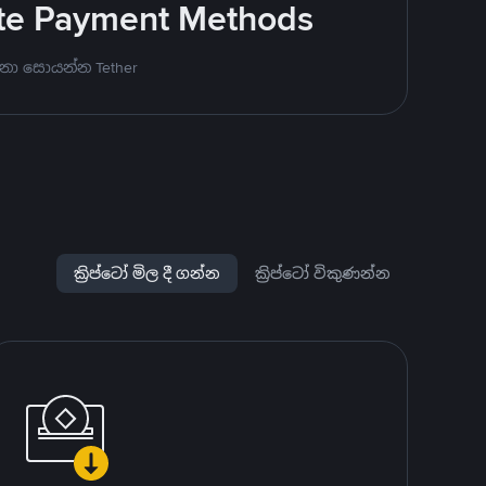
rite Payment Methods
නා සොයන්න Tether
ක්‍රිප්ටෝ මිල දී ගන්න
ක්‍රිප්ටෝ විකුණන්න