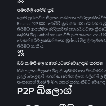
නම්‍යශීලී ගෙවීම් ක්‍රම
ලොව පුරා සිටින මිලියන සංඛ්‍යාත පරිශීලකයින් වි
Binance P2P 800+ ගෙවීම් ක්‍රම සහ 100+ ව්‍යවහාර මු
කිරීමට ආරක්ෂිත වේදිකාවක් සපයයි.විවෘත ක්‍ර
කැමති මිල ගණන් සහ ගෙවීම් ක්‍රම සකසන අතර ම
වෙනත් පරිශීලකයින් සමග ක්‍රිප්ටෝ මිල දී ගැනීම
කිරීමට හැකි ය.
ඔබ කැමති මිල ගණන් යටතේ වෙළෙඳාම් කරන්න
ඔබ කැමති මිලකට මිල දී ගැනීමට සහ විකිණීමට ඇ
මුදල් වෙළෙඳාම් කරන්න. පවතින දීමනාවලින් මිල 
නැතහොත් ඔබේ ම මිල සකස් කරගැනීමට වෙළෙඳ දැ
P2P බ්ලොග්