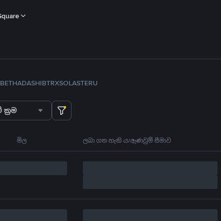
Square
B
ETH
ADA
SHIB
TRX
SOL
ASTER
U
 ක්‍රම
මිල
ලබා ගත හැකි ය/ඇණවුම් සීමාව