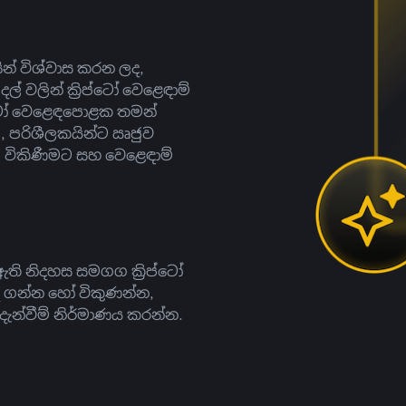
සින් විශ්වාස කරන ලද,
දල් වලින් ක්‍රිප්ටෝ වෙළෙඳාම්
ිප්ටෝ වෙළෙඳපොළක තමන්
, පරිශීලකයින්ට ඍජුව
ට, විකිණීමට සහ වෙළෙඳාම්
ති නිදහස සමගග ක්‍රිප්ටෝ
දී ගන්න හෝ විකුණන්න,
න්වීම් නිර්මාණය කරන්න.