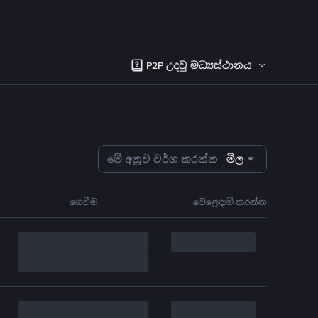
P2P උදවු මධ්‍යස්ථානය
මේ අනුව වර්ග කරන්න
මිල
ගෙවීම
වෙළෙඳාම් කරන්න