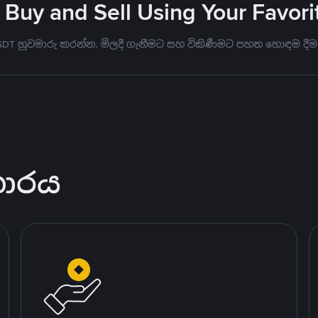
 Buy and Sell Using Your Favo
USDT හුවමාරු කරන්න. මිලදී ගැනීමට සහ විකිණීමට පහත හොඳම දීම
කාරය