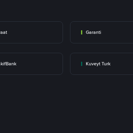
raat
Garanti
kifBank
Kuveyt Turk