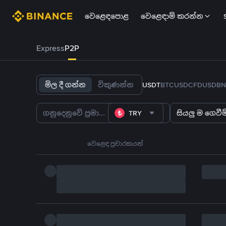
වෙළෙඳපොළ
වෙළෙඳාම් කරන්න
Express
P2P
මිල දී ගන්න
විකුණන්න
USDT
BTC
USDC
FDUSD
BN
TRY
සියලු ම ගෙවීම්
වෙළෙඳ ප්‍රචාරකයන්