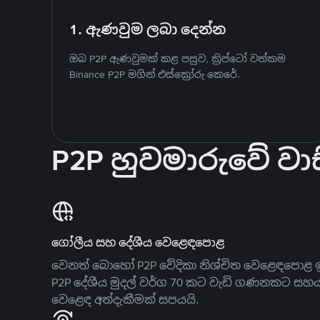
1. ඇණවුම ලබා දෙන්න
ඔබ P2P ඇණවුමක් කළ පසුව, ක්‍රිප්ටෝ වත්කම
Binance P2P මගින් එස්ක්‍රෝරු කෙරේ.
P2P හුවමාරුවේ වාස
ගෝලීය සහ දේශීය වෙළෙඳපොළ
වෙනත් බොහෝ P2P වේදිකා නිශ්චිත වෙළෙඳපොළ ඉ
P2P දේශීය මුදල් වර්ග 70 කට වැඩි ගණනකට සහ
වෙළෙඳ අත්දැකීමක් සපයයි.