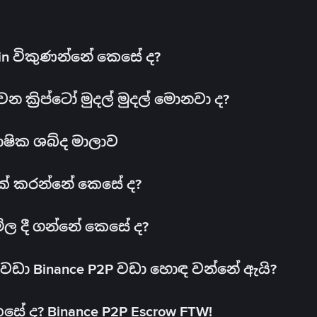
oin විකුණන්නේ කෙසේ ද?
ක්‍රිප්ටෝ මුදල් මුදල් මොනවා ද?
ාෂික ශබ්ද මාලාව
 එක් කරන්නේ කෙසේ ද?
මිල දී ගන්නේ කෙසේ ද?
ඩා Binance P2P වඩා හොඳ වන්නේ ඇයි?
ේ ද? Binance P2P Escrow FTW!