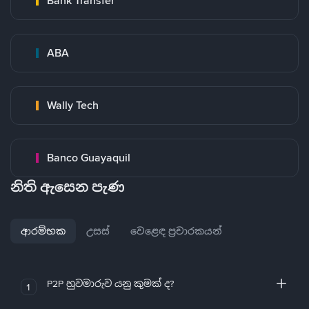
Bank Transfer
ABA
Wally Tech
Banco Guayaquil
නිති ඇසෙන පැණ
ආරම්භක
උසස්
වෙළෙඳ ප්‍රචාරකයන්
P2P හුවමාරුව යනු කුමක් ද?
1