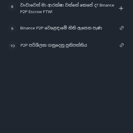
වංචාවෙන් මා ආරක්ෂා වන්නේ කෙසේ ද? Binance
8
P2P Escrow FTW!
Binance P2P වෙළෙඳාමේ නිති ඇසෙන පැණ
9
P2P පරිශීලක ගනුදෙනු ප්‍රතිපත්තිය
10