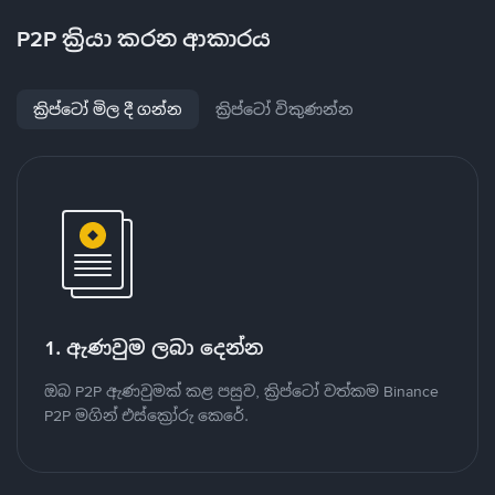
P2P ක්‍රියා කරන ආකාරය
ක්‍රිප්ටෝ මිල දී ගන්න
ක්‍රිප්ටෝ විකුණන්න
1. ඇණවුම ලබා දෙන්න
ඔබ P2P ඇණවුමක් කළ පසුව, ක්‍රිප්ටෝ වත්කම Binance
P2P මගින් එස්ක්‍රෝරු කෙරේ.