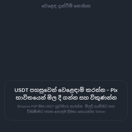
වෙළෙඳ දැන්වීම් නොමැත
USDT පහසුවෙන් වෙළෙඳාම් කරන්න - Pix
භාවිතයෙන් මිල දී ගන්න සහ විකුණන්න
Binance P2P මත USDT හුවමාරු කරන්න. මිලදී ගැනීමට සහ
විකිණීමට පහත හොඳම දීමනා සොයන්න Tether