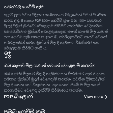
නම්‍යශීලී ගෙවීම් ක්‍රම
ලොව පුරා සිටින මිලියන සංඛ්‍යාත පරිශීලකයින් විසින් විශ්වාස
කරන ලද, Binance P2P 800+ ගෙවීම් ක්‍රම සහ 100+ ව්‍යවහාර
මුදල් වලින් ක්‍රිප්ටෝ වෙළෙඳාම් කිරීමට ආරක්ෂිත වේදිකාවක්
සපයයි.විවෘත ක්‍රිප්ටෝ වෙළෙඳපොළක තමන් කැමති මිල ගණන්
සහ ගෙවීම් ක්‍රම සකසන අතර ම, පරිශීලකයින්ට ඍජුව වෙනත්
පරිශීලකයින් සමග ක්‍රිප්ටෝ මිල දී ගැනීමට, විකිණීමට සහ
වෙළෙඳාම් කිරීමට හැකි ය.
ඔබ කැමති මිල ගණන් යටතේ වෙළෙඳාම් කරන්න
ඔබ කැමති මිලකට මිල දී ගැනීමට සහ විකිණීමට ඇති නිදහස
සමගග ක්‍රිප්ටෝ මුදල් වෙළෙඳාම් කරන්න. පවතින දීමනාවලින්
මිල දී ගන්න හෝ විකුණන්න, නැතහොත් ඔබේ ම මිල සකස්
කරගැනීමට වෙළෙඳ දැන්වීම් නිර්මාණය කරන්න.
P2P බ්ලොග්
View more
ප්‍රමුඛ ගෙවීම් ක්‍රම