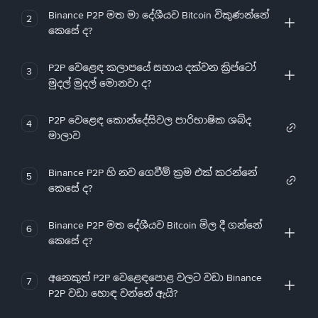
Binance P2P මත මා දේශීයව Bitcoin විකුණන්නේ
2
කෙසේ ද?
P2P වෙළෙඳ කලාපයේ සහාය දක්වන ක්‍රිප්ටෝ
3
මුදල් මුදල් මොනවා ද?
P2P වෙළෙඳ කොන්දේසිවල පාරිභාෂික ශබ්ද
4
මාලාව
Binance P2P හි නව ගෙවීම් ක්‍රම එක් කරන්නේ
5
කෙසේ ද?
Binance P2P මත දේශීයව Bitcoin මිල දී ගන්නේ
6
කෙසේ ද?
අනෙකුත් P2P වෙළෙඳපොළ වලට වඩා Binance
7
P2P වඩා හොඳ වන්නේ ඇයි?