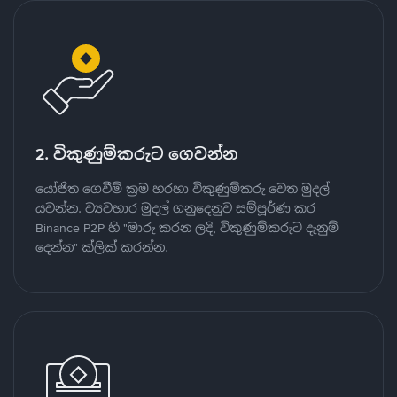
2. විකුණුම්කරුට ගෙවන්න
යෝජිත ගෙවීම් ක්‍රම හරහා විකුණුම්කරු වෙත මුදල්
යවන්න. ව්‍යවහාර මුදල් ගනුදෙනුව සම්පූර්ණ කර
Binance P2P හි "මාරු කරන ලදි, විකුණුම්කරුට දැනුම්
දෙන්න" ක්ලික් කරන්න.