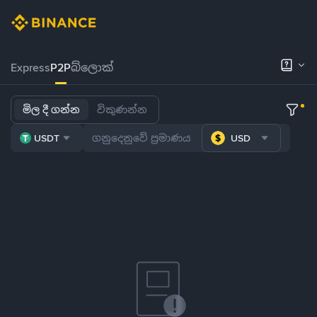
Express
P2P
බ්ලොක්
මිල දී ගන්න
විකුණන්න
USDT
USD