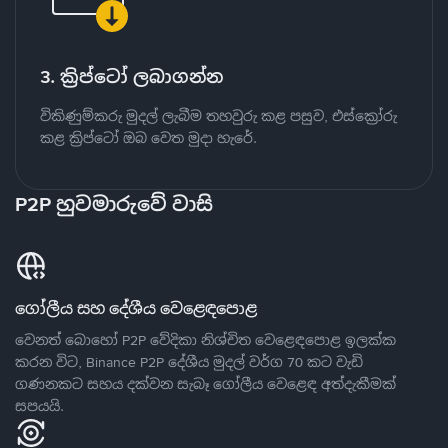
3. ක්‍රිප්ටෝ ලබාගන්න
විකිණුම්කරු මුදල් ලැබීම තහවුරු කළ පසුව, එස්ක්‍රෝරු
කළ ක්‍රිප්ටෝ ඔබ වෙත මුදා හැරේ.
P2P හුවමාරුවේ වාසි
ගෝලීය සහ දේශීය වෙළෙඳපොළ
වෙනත් බොහෝ P2P වේදිකා නිශ්චිත වෙළෙඳපොළ ඉලක්ක
කරන විට, Binance P2P දේශීය මුදල් වර්ග 70 කට වැඩි
ගණනකට සහය දක්වන සැබෑ ගෝලීය වෙළෙඳ අත්දැකීමක්
සපයයි.