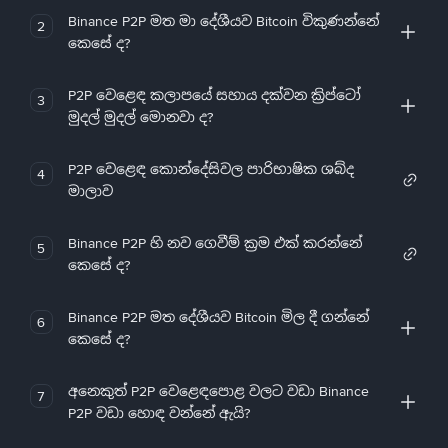
Binance P2P මත මා දේශීයව Bitcoin විකුණන්නේ
2
කෙසේ ද?
P2P වෙළෙඳ කලාපයේ සහාය දක්වන ක්‍රිප්ටෝ
3
මුදල් මුදල් මොනවා ද?
P2P වෙළෙඳ කොන්දේසිවල පාරිභාෂික ශබ්ද
4
මාලාව
Binance P2P හි නව ගෙවීම් ක්‍රම එක් කරන්නේ
5
කෙසේ ද?
Binance P2P මත දේශීයව Bitcoin මිල දී ගන්නේ
6
කෙසේ ද?
අනෙකුත් P2P වෙළෙඳපොළ වලට වඩා Binance
7
P2P වඩා හොඳ වන්නේ ඇයි?