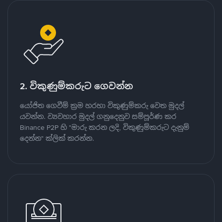
2. විකුණුම්කරුට ගෙවන්න
යෝජිත ගෙවීම් ක්‍රම හරහා විකුණුම්කරු වෙත මුදල්
යවන්න. ව්‍යවහාර මුදල් ගනුදෙනුව සම්පූර්ණ කර
Binance P2P හි "මාරු කරන ලදි, විකුණුම්කරුට දැනුම්
දෙන්න" ක්ලික් කරන්න.