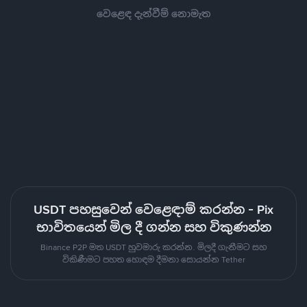
වෙළෙඳ දැන්වීම් නොමැත
USDT පහසුවෙන් වෙළෙඳාම් කරන්න - Pix
භාවිතයෙන් මිල දී ගන්න සහ විකුණන්න
Binance P2P මත USDT හුවමාරු කරන්න. මිලදී ගැනීමට සහ
විකිණීමට පහත හොඳම දීමනා සොයන්න Tether