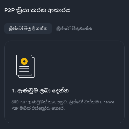
P2P ක්‍රියා කරන ආකාරය
ක්‍රිප්ටෝ මිල දී ගන්න
ක්‍රිප්ටෝ විකුණන්න
1. ඇණවුම ලබා දෙන්න
ඔබ P2P ඇණවුමක් කළ පසුව, ක්‍රිප්ටෝ වත්කම Binance
P2P මගින් එස්ක්‍රෝරු කෙරේ.