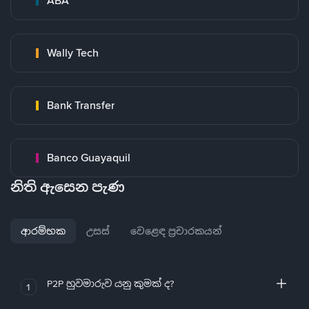
ABA
Wally Tech
Bank Transfer
Banco Guayaquil
නිති ඇසෙන පැණ
ආරම්භක
උසස්
වෙළෙඳ ප්‍රචාරකයන්
P2P හුවමාරුව යනු කුමක් ද?
1