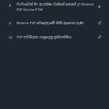
වංචාවෙන් මා ආරක්ෂා වන්නේ කෙසේ ද? Binance
8
P2P Escrow FTW!
Binance P2P වෙළෙඳාමේ නිති ඇසෙන පැණ
9
P2P පරිශීලක ගනුදෙනු ප්‍රතිපත්තිය
10