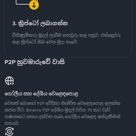
3. ක්‍රිප්ටෝ ලබාගන්න
විකිණුම්කරු මුදල් ලැබීම තහවුරු කළ පසුව, එස්ක්‍රෝරු
කළ ක්‍රිප්ටෝ ඔබ වෙත මුදා හැරේ.
P2P හුවමාරුවේ වාසි
ගෝලීය සහ දේශීය වෙළෙඳපොළ
වෙනත් බොහෝ P2P වේදිකා නිශ්චිත වෙළෙඳපොළ ඉලක්ක
කරන විට, Binance P2P දේශීය මුදල් වර්ග 70 කට වැඩි
ගණනකට සහය දක්වන සැබෑ ගෝලීය වෙළෙඳ අත්දැකීමක්
සපයයි.