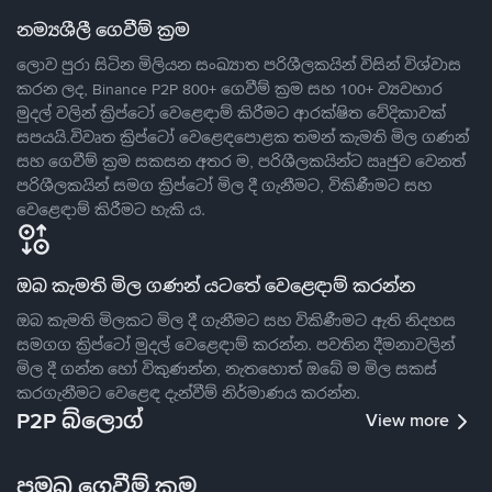
නම්‍යශීලී ගෙවීම් ක්‍රම
ලොව පුරා සිටින මිලියන සංඛ්‍යාත පරිශීලකයින් විසින් විශ්වාස
කරන ලද, Binance P2P 800+ ගෙවීම් ක්‍රම සහ 100+ ව්‍යවහාර
මුදල් වලින් ක්‍රිප්ටෝ වෙළෙඳාම් කිරීමට ආරක්ෂිත වේදිකාවක්
සපයයි.විවෘත ක්‍රිප්ටෝ වෙළෙඳපොළක තමන් කැමති මිල ගණන්
සහ ගෙවීම් ක්‍රම සකසන අතර ම, පරිශීලකයින්ට ඍජුව වෙනත්
පරිශීලකයින් සමග ක්‍රිප්ටෝ මිල දී ගැනීමට, විකිණීමට සහ
වෙළෙඳාම් කිරීමට හැකි ය.
ඔබ කැමති මිල ගණන් යටතේ වෙළෙඳාම් කරන්න
ඔබ කැමති මිලකට මිල දී ගැනීමට සහ විකිණීමට ඇති නිදහස
සමගග ක්‍රිප්ටෝ මුදල් වෙළෙඳාම් කරන්න. පවතින දීමනාවලින්
මිල දී ගන්න හෝ විකුණන්න, නැතහොත් ඔබේ ම මිල සකස්
කරගැනීමට වෙළෙඳ දැන්වීම් නිර්මාණය කරන්න.
P2P බ්ලොග්
View more
ප්‍රමුඛ ගෙවීම් ක්‍රම