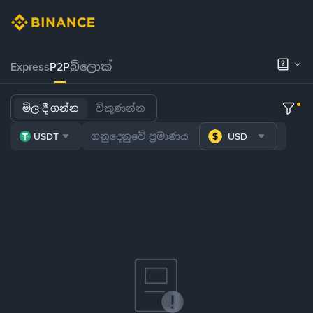
Express
P2P
බ්ලොක්
මිල දී ගන්න
විකුණන්න
USDT
USD