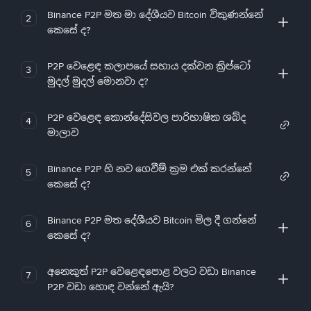
Binance P2P මත මා දේශීයව Bitcoin විකුණන්නේ
2
කෙසේ ද?
P2P වෙළෙඳ කලාපයේ සහාය දක්වන ක්‍රිප්ටෝ
3
මුදල් මුදල් මොනවා ද?
P2P වෙළෙඳ කොන්දේසිවල පාරිභාෂික ශබ්ද
4
මාලාව
Binance P2P හි නව ගෙවීම් ක්‍රම එක් කරන්නේ
5
කෙසේ ද?
Binance P2P මත දේශීයව Bitcoin මිල දී ගන්නේ
6
කෙසේ ද?
අනෙකුත් P2P වෙළෙඳපොළ වලට වඩා Binance
7
P2P වඩා හොඳ වන්නේ ඇයි?