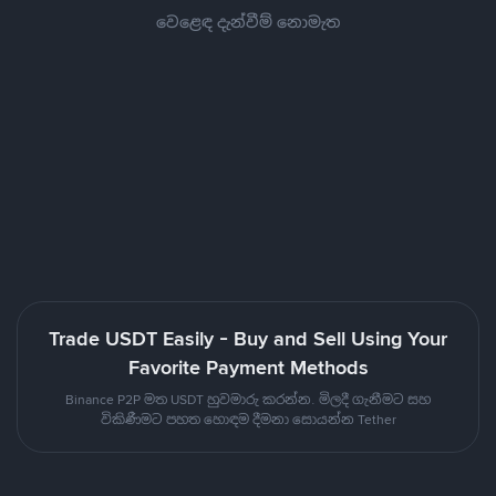
වෙළෙඳ දැන්වීම් නොමැත
Trade USDT Easily - Buy and Sell Using Your
Favorite Payment Methods
Binance P2P මත USDT හුවමාරු කරන්න. මිලදී ගැනීමට සහ
විකිණීමට පහත හොඳම දීමනා සොයන්න Tether