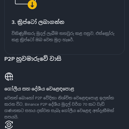
3. ක්‍රිප්ටෝ ලබාගන්න
විකිණුම්කරු මුදල් ලැබීම තහවුරු කළ පසුව, එස්ක්‍රෝරු
කළ ක්‍රිප්ටෝ ඔබ වෙත මුදා හැරේ.
P2P හුවමාරුවේ වාසි
ගෝලීය සහ දේශීය වෙළෙඳපොළ
වෙනත් බොහෝ P2P වේදිකා නිශ්චිත වෙළෙඳපොළ ඉලක්ක
කරන විට, Binance P2P දේශීය මුදල් වර්ග 70 කට වැඩි
ගණනකට සහය දක්වන සැබෑ ගෝලීය වෙළෙඳ අත්දැකීමක්
සපයයි.