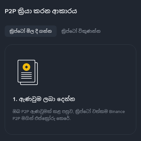
P2P ක්‍රියා කරන ආකාරය
ක්‍රිප්ටෝ මිල දී ගන්න
ක්‍රිප්ටෝ විකුණන්න
1. ඇණවුම ලබා දෙන්න
ඔබ P2P ඇණවුමක් කළ පසුව, ක්‍රිප්ටෝ වත්කම Binance
P2P මගින් එස්ක්‍රෝරු කෙරේ.