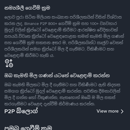
නම්‍යශීලී ගෙවීම් ක්‍රම
ලොව පුරා සිටින මිලියන සංඛ්‍යාත පරිශීලකයින් විසින් විශ්වාස
කරන ලද, Binance P2P 800+ ගෙවීම් ක්‍රම සහ 100+ ව්‍යවහාර
මුදල් වලින් ක්‍රිප්ටෝ වෙළෙඳාම් කිරීමට ආරක්ෂිත වේදිකාවක්
සපයයි.විවෘත ක්‍රිප්ටෝ වෙළෙඳපොළක තමන් කැමති මිල ගණන්
සහ ගෙවීම් ක්‍රම සකසන අතර ම, පරිශීලකයින්ට ඍජුව වෙනත්
පරිශීලකයින් සමග ක්‍රිප්ටෝ මිල දී ගැනීමට, විකිණීමට සහ
වෙළෙඳාම් කිරීමට හැකි ය.
ඔබ කැමති මිල ගණන් යටතේ වෙළෙඳාම් කරන්න
ඔබ කැමති මිලකට මිල දී ගැනීමට සහ විකිණීමට ඇති නිදහස
සමගග ක්‍රිප්ටෝ මුදල් වෙළෙඳාම් කරන්න. පවතින දීමනාවලින්
මිල දී ගන්න හෝ විකුණන්න, නැතහොත් ඔබේ ම මිල සකස්
කරගැනීමට වෙළෙඳ දැන්වීම් නිර්මාණය කරන්න.
P2P බ්ලොග්
View more
ප්‍රමුඛ ගෙවීම් ක්‍රම