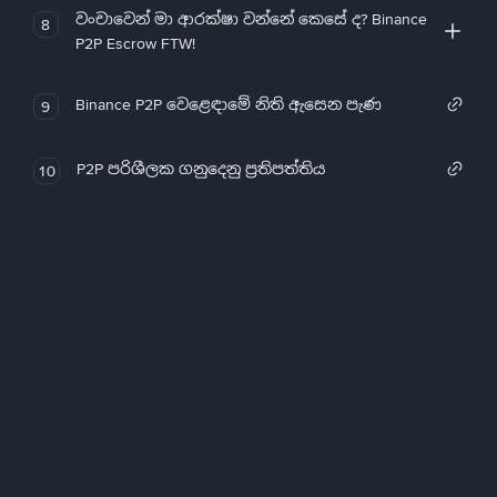
වංචාවෙන් මා ආරක්ෂා වන්නේ කෙසේ ද? Binance
8
P2P Escrow FTW!
Binance P2P වෙළෙඳාමේ නිති ඇසෙන පැණ
9
P2P පරිශීලක ගනුදෙනු ප්‍රතිපත්තිය
10