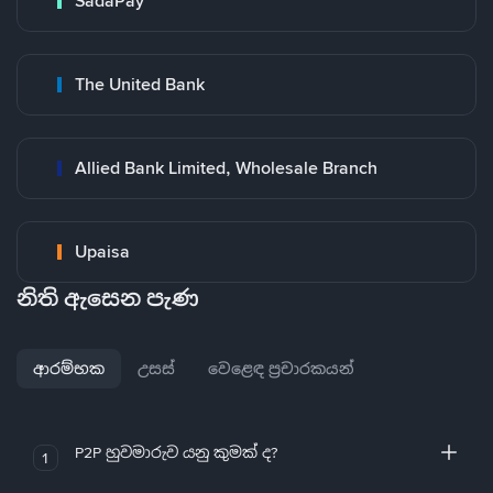
SadaPay
The United Bank
Allied Bank Limited, Wholesale Branch
Upaisa
නිති ඇසෙන පැණ
ආරම්භක
උසස්
වෙළෙඳ ප්‍රචාරකයන්
P2P හුවමාරුව යනු කුමක් ද?
1