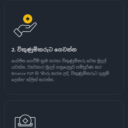
2. විකුණුම්කරුට ගෙවන්න
යෝජිත ගෙවීම් ක්‍රම හරහා විකුණුම්කරු වෙත මුදල්
යවන්න. ව්‍යවහාර මුදල් ගනුදෙනුව සම්පූර්ණ කර
Binance P2P හි "මාරු කරන ලදි, විකුණුම්කරුට දැනුම්
දෙන්න" ක්ලික් කරන්න.