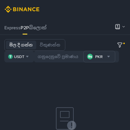
Express
P2P
බ්ලොක්
මිල දී ගන්න
විකුණන්න
USDT
PKR