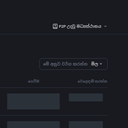
P2P උදවු මධ්‍යස්ථානය
මේ අනුව වර්ග කරන්න
මිල
ගෙවීම
වෙළෙඳාම් කරන්න