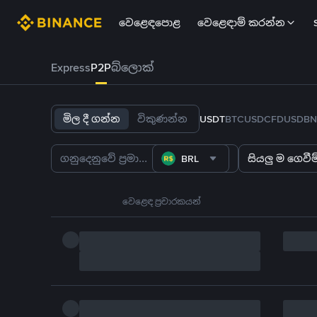
වෙළෙඳපොළ
වෙළෙඳාම් කරන්න
Express
P2P
බ්ලොක්
මිල දී ගන්න
විකුණන්න
USDT
BTC
USDC
FDUSD
BN
BRL
සියලු ම ගෙවීම්
වෙළෙඳ ප්‍රචාරකයන්