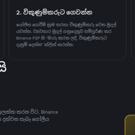
2. විකුණුම්කරුට ගෙවන්න
යෝජිත ගෙවීම් ක්‍රම හරහා විකුණුම්කරු වෙත මුදල්
යවන්න. ව්‍යවහාර මුදල් ගනුදෙනුව සම්පූර්ණ කර
Binance P2P හි "මාරු කරන ලදි, විකුණුම්කරුට
දැනුම් දෙන්න" ක්ලික් කරන්න.
ි
ලක්ක කරන විට, Binance
ය දක්වන සැබෑ ගෝලීය