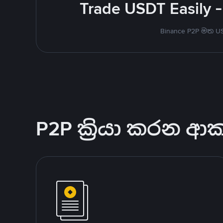
Trade USDT Easily -
Binance P2P මත 
P2P ක්‍රියා කරන ආ