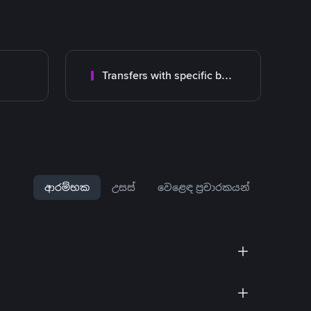
Transfers with specific bank
ආරම්භක
උසස්
වෙළෙඳ ප්‍රචාරකයන්