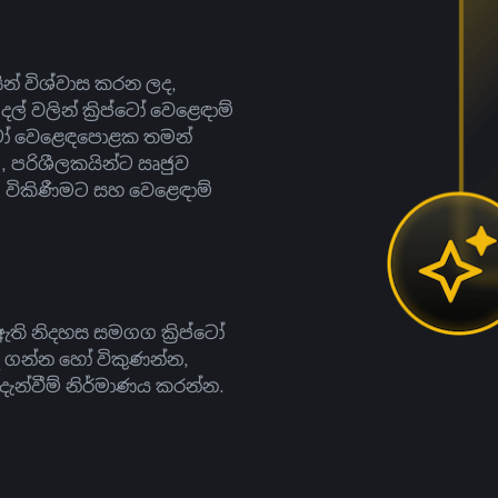
සින් විශ්වාස කරන ලද,
දල් වලින් ක්‍රිප්ටෝ වෙළෙඳාම්
ිප්ටෝ වෙළෙඳපොළක තමන්
, පරිශීලකයින්ට ඍජුව
ට, විකිණීමට සහ වෙළෙඳාම්
ති නිදහස සමගග ක්‍රිප්ටෝ
දී ගන්න හෝ විකුණන්න,
න්වීම් නිර්මාණය කරන්න.