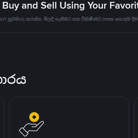
 Buy and Sell Using Your Favo
USDT හුවමාරු කරන්න. මිලදී ගැනීමට සහ විකිණීමට පහත හොඳම දීම
කාරය