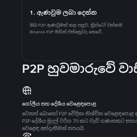
1. ඇණවුම ලබා දෙන්න
ඔබ P2P ඇණවුමක් කළ පසුව, ක්‍රිප්ටෝ වත්කම
Binance P2P මගින් එස්ක්‍රෝරු කෙරේ.
P2P හුවමාරුවේ වාස
ගෝලීය සහ දේශීය වෙළෙඳපොළ
වෙනත් බොහෝ P2P වේදිකා නිශ්චිත වෙළෙඳපොළ ඉ
P2P දේශීය මුදල් වර්ග 70 කට වැඩි ගණනකට සහ
වෙළෙඳ අත්දැකීමක් සපයයි.