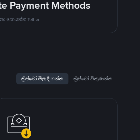
rite Payment Methods
නා සොයන්න Tether
ක්‍රිප්ටෝ මිල දී ගන්න
ක්‍රිප්ටෝ විකුණන්න