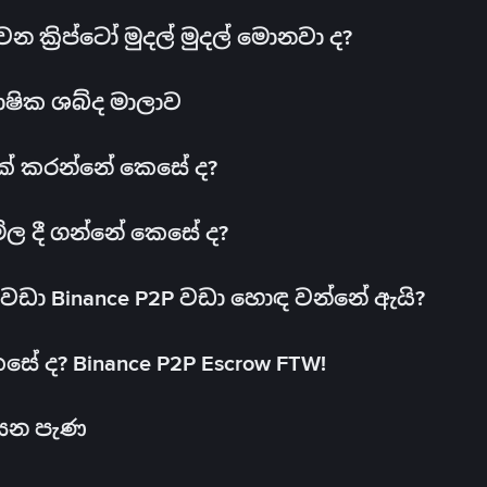
ක්‍රිප්ටෝ මුදල් මුදල් මොනවා ද?
ාෂික ශබ්ද මාලාව
 එක් කරන්නේ කෙසේ ද?
මිල දී ගන්නේ කෙසේ ද?
ඩා Binance P2P වඩා හොඳ වන්නේ ඇයි?
ේ ද? Binance P2P Escrow FTW!
සෙන පැණ