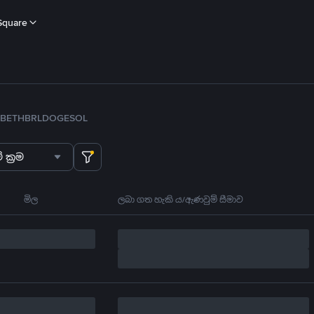
Square
B
ETH
BRL
DOGE
SOL
 ක්‍රම
මිල
ලබා ගත හැකි ය/ඇණවුම් සීමාව