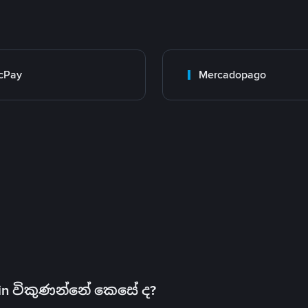
cPay
Mercadopago
oin විකුණන්නේ කෙසේ ද?