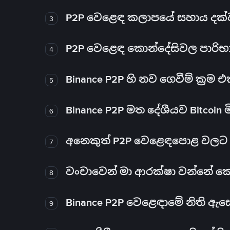
P2P වෙළෙඳ කලාපයේ සහාය දක්වන 
3
P2P වෙළෙඳ කොන්දේසිවල පාරිභ
4
Binance P2P හි නව ගෙවීම් ක්‍රම
5
Binance P2P මත දේශීයව Bitcoin 
6
අනෙකුත් P2P වෙළෙඳපොළ වලට ව
7
වංචාවෙන් මා ආරක්ෂා වන්නේ කෙස
8
Binance P2P වෙළෙඳාමේ නිති ඇ
9