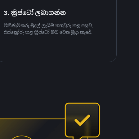
3. ක්‍රිප්ටෝ ලබාගන්න
විකිණුම්කරු මුදල් ලැබීම තහවුරු කළ පසුව,
එස්ක්‍රෝරු කළ ක්‍රිප්ටෝ ඔබ වෙත මුදා හැරේ.