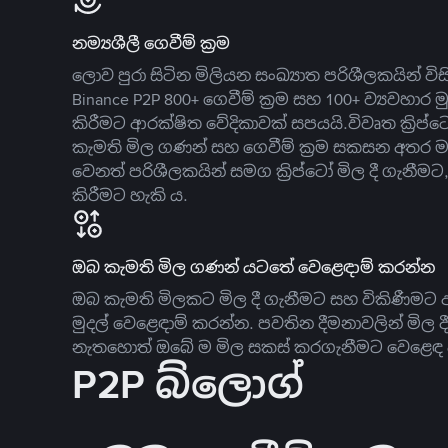
නම්‍යශීලී ගෙවීම් ක්‍රම
ලොව පුරා සිටින මිලියන සංඛ්‍යාත පරිශීලකයින් වි
Binance P2P 800+ ගෙවීම් ක්‍රම සහ 100+ ව්‍යවහාර මු
කිරීමට ආරක්ෂිත වේදිකාවක් සපයයි.විවෘත ක්‍ර
කැමති මිල ගණන් සහ ගෙවීම් ක්‍රම සකසන අතර ම
වෙනත් පරිශීලකයින් සමග ක්‍රිප්ටෝ මිල දී ගැනීම
කිරීමට හැකි ය.
ඔබ කැමති මිල ගණන් යටතේ වෙළෙඳාම් කරන්න
ඔබ කැමති මිලකට මිල දී ගැනීමට සහ විකිණීමට ඇ
මුදල් වෙළෙඳාම් කරන්න. පවතින දීමනාවලින් මිල 
නැතහොත් ඔබේ ම මිල සකස් කරගැනීමට වෙළෙඳ දැ
P2P බ්ලොග්