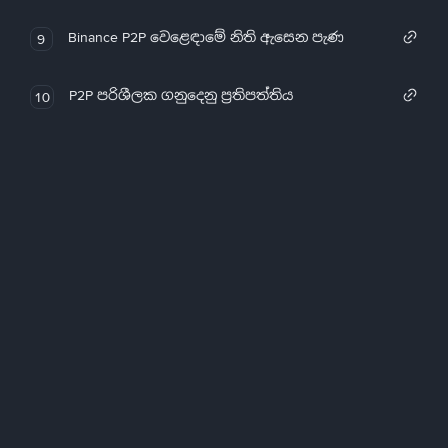
Binance P2P වෙළෙඳාමේ නිති ඇසෙන පැණ
9
P2P පරිශීලක ගනුදෙනු ප්‍රතිපත්තිය
10