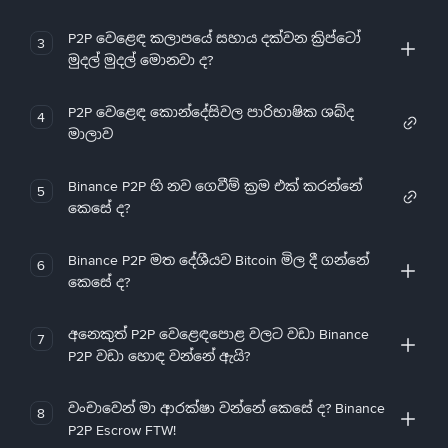
P2P වෙළෙඳ කලාපයේ සහාය දක්වන ක්‍රිප්ටෝ
3
මුදල් මුදල් මොනවා ද?
P2P වෙළෙඳ කොන්දේසිවල පාරිභාෂික ශබ්ද
4
මාලාව
Binance P2P හි නව ගෙවීම් ක්‍රම එක් කරන්නේ
5
කෙසේ ද?
Binance P2P මත දේශීයව Bitcoin මිල දී ගන්නේ
6
කෙසේ ද?
අනෙකුත් P2P වෙළෙඳපොළ වලට වඩා Binance
7
P2P වඩා හොඳ වන්නේ ඇයි?
වංචාවෙන් මා ආරක්ෂා වන්නේ කෙසේ ද? Binance
8
P2P Escrow FTW!