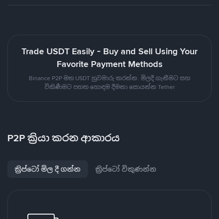
Trade USDT Easily - Buy and Sell Using Your
Favorite Payment Methods
Binance P2P මත USDT හුවමාරු කරන්න. මිලදී ගැනීමට සහ
විකිණීමට පහත හොඳම දීමනා සොයන්න Tether
P2P ක්‍රියා කරන ආකාරය
ක්‍රිප්ටෝ මිල දී ගන්න
ක්‍රිප්ටෝ විකුණන්න