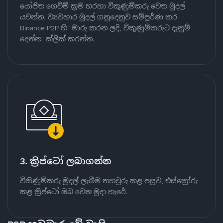
යෝජිත ගෙවීම් ක්‍රම හරහා විකුණුම්කරු වෙත මුදල්
යවන්න. ව්‍යවහාර මුදල් ගනුදෙනුව සම්පූර්ණ කර
Binance P2P හි "මාරු කරන ලදි, විකුණුම්කරුට දැනුම්
දෙන්න" ක්ලික් කරන්න.
3. ක්‍රිප්ටෝ ලබාගන්න
විකිණුම්කරු මුදල් ලැබීම තහවුරු කළ පසුව, එස්ක්‍රෝරු
කළ ක්‍රිප්ටෝ ඔබ වෙත මුදා හැරේ.