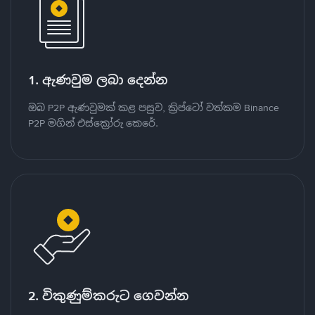
1. ඇණවුම ලබා දෙන්න
ඔබ P2P ඇණවුමක් කළ පසුව, ක්‍රිප්ටෝ වත්කම Binance
P2P මගින් එස්ක්‍රෝරු කෙරේ.
2. විකුණුම්කරුට ගෙවන්න