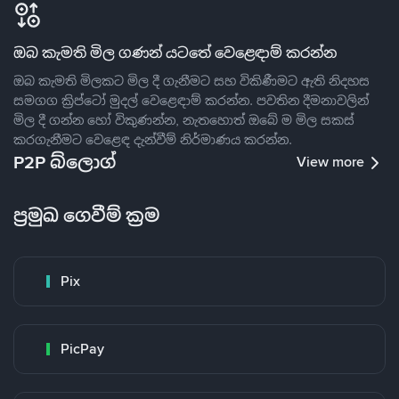
ඔබ කැමති මිල ගණන් යටතේ වෙළෙඳාම් කරන්න
ඔබ කැමති මිලකට මිල දී ගැනීමට සහ විකිණීමට ඇති නිදහස
සමගග ක්‍රිප්ටෝ මුදල් වෙළෙඳාම් කරන්න. පවතින දීමනාවලින්
මිල දී ගන්න හෝ විකුණන්න, නැතහොත් ඔබේ ම මිල සකස්
කරගැනීමට වෙළෙඳ දැන්වීම් නිර්මාණය කරන්න.
P2P බ්ලොග්
View more
ප්‍රමුඛ ගෙවීම් ක්‍රම
Pix
PicPay