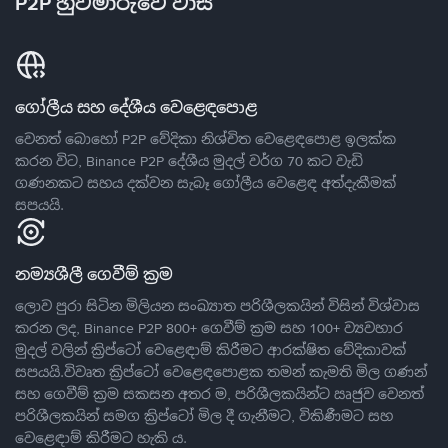
P2P හුවමාරුවේ වාසි
ගෝලීය සහ දේශීය වෙළෙඳපොළ
වෙනත් බොහෝ P2P වේදිකා නිශ්චිත වෙළෙඳපොළ ඉලක්ක
කරන විට, Binance P2P දේශීය මුදල් වර්ග 70 කට වැඩි
ගණනකට සහය දක්වන සැබෑ ගෝලීය වෙළෙඳ අත්දැකීමක්
සපයයි.
නම්‍යශීලී ගෙවීම් ක්‍රම
ලොව පුරා සිටින මිලියන සංඛ්‍යාත පරිශීලකයින් විසින් විශ්වාස
කරන ලද, Binance P2P 800+ ගෙවීම් ක්‍රම සහ 100+ ව්‍යවහාර
මුදල් වලින් ක්‍රිප්ටෝ වෙළෙඳාම් කිරීමට ආරක්ෂිත වේදිකාවක්
සපයයි.විවෘත ක්‍රිප්ටෝ වෙළෙඳපොළක තමන් කැමති මිල ගණන්
සහ ගෙවීම් ක්‍රම සකසන අතර ම, පරිශීලකයින්ට ඍජුව වෙනත්
පරිශීලකයින් සමග ක්‍රිප්ටෝ මිල දී ගැනීමට, විකිණීමට සහ
වෙළෙඳාම් කිරීමට හැකි ය.