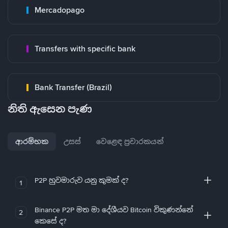
Mercadopago
Transfers with specific bank
Bank Transfer (Brazil)
නිති ඇසෙන පැණ
ආරම්භක
උසස්
වෙළෙඳ ප්‍රචාරකයන්
P2P හුවමාරුව යනු කුමක් ද?
1
Binance P2P මත මා දේශීයව Bitcoin විකුණන්නේ
2
කෙසේ ද?