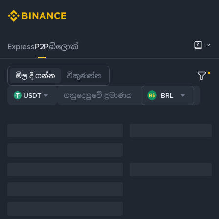
Express
P2P
බ්ලොක්
මිල දී ගන්න
විකුණන්න
USDT
BRL