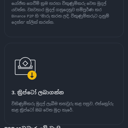
යෝජිත ගෙවීම් ක්‍රම හරහා විකුණුම්කරු වෙත මුදල්
යවන්න. ව්‍යවහාර මුදල් ගනුදෙනුව සම්පූර්ණ කර
Binance P2P හි "මාරු කරන ලදි, විකුණුම්කරුට දැනුම්
දෙන්න" ක්ලික් කරන්න.
3. ක්‍රිප්ටෝ ලබාගන්න
විකිණුම්කරු මුදල් ලැබීම තහවුරු කළ පසුව, එස්ක්‍රෝරු
කළ ක්‍රිප්ටෝ ඔබ වෙත මුදා හැරේ.