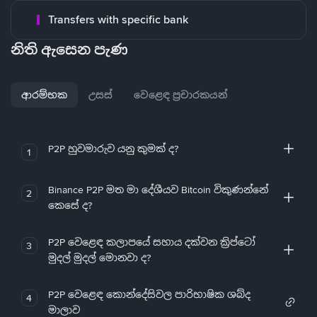
Transfers with specific bank
නිති ඇසෙන පැණ
ආරම්භක
උසස්
වෙළෙඳ ප්‍රචාරකයන්
P2P හුවමාරුව යනු කුමක් ද?
1
Binance P2P මත මා දේශීයව Bitcoin විකුණන්නේ
2
කෙසේ ද?
P2P වෙළෙඳ කලාපයේ සහාය දක්වන ක්‍රිප්ටෝ
3
මුදල් මුදල් මොනවා ද?
P2P වෙළෙඳ කොන්දේසිවල පාරිභාෂික ශබ්ද
4
මාලාව