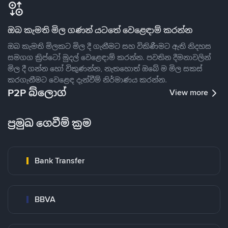
ඔබ කැමති මිල ගණන් යටතේ වෙළෙඳාම් කරන්න
ඔබ කැමති මිලකට මිල දී ගැනීමට සහ විකිණීමට ඇති නිදහස
සමගග ක්‍රිප්ටෝ මුදල් වෙළෙඳාම් කරන්න. පවතින දීමනාවලින්
මිල දී ගන්න හෝ විකුණන්න, නැතහොත් ඔබේ ම මිල සකස්
කරගැනීමට වෙළෙඳ දැන්වීම් නිර්මාණය කරන්න.
P2P බ්ලොග්
View more
ප්‍රමුඛ ගෙවීම් ක්‍රම
Bank Transfer
BBVA