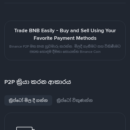
Trade BNB Easily - Buy and Sell Using Your
Favorite Payment Methods
Binance P2P මත BNB හුවමාරු කරන්න. මිලදී ගැනීමට සහ විකිණීමට
පහත හොඳම දීමනා සොයන්න Binance Coin
P2P ක්‍රියා කරන ආකාරය
ක්‍රිප්ටෝ මිල දී ගන්න
ක්‍රිප්ටෝ විකුණන්න