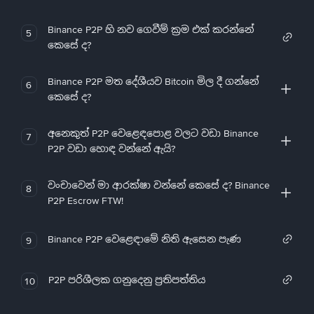
Binance P2P හි නව ගෙවීම් ක්‍රම එක් කරන්නේ
5
කෙසේ ද?
Binance P2P මත දේශීයව Bitcoin මිල දී ගන්නේ
6
කෙසේ ද?
අනෙකුත් P2P වෙළෙඳපොළ වලට වඩා Binance
7
P2P වඩා හොඳ වන්නේ ඇයි?
වංචාවෙන් මා ආරක්ෂා වන්නේ කෙසේ ද? Binance
8
P2P Escrow FTW!
Binance P2P වෙළෙඳාමේ නිති ඇසෙන පැණ
9
P2P පරිශීලක ගනුදෙනු ප්‍රතිපත්තිය
10