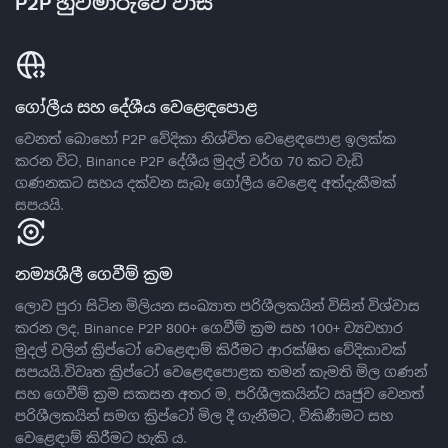
P2P හුවමාරුවේ වාසි
ගෝලීය සහ දේශීය වෙළෙඳපොළ
වෙනත් බොහෝ P2P වේදිකා නිශ්චිත වෙළෙඳපොළ ඉලක්ක
කරන විට, Binance P2P දේශීය මුදල් වර්ග 70 කට වැඩි
ගණනකට සහය දක්වන සැබෑ ගෝලීය වෙළෙඳ අත්දැකීමක්
සපයයි.
නම්‍යශීලී ගෙවීම් ක්‍රම
ලොව පුරා සිටින මිලියන සංඛ්‍යාත පරිශීලකයින් විසින් විශ්වාස
කරන ලද, Binance P2P 800+ ගෙවීම් ක්‍රම සහ 100+ ව්‍යවහාර
මුදල් වලින් ක්‍රිප්ටෝ වෙළෙඳාම් කිරීමට ආරක්ෂිත වේදිකාවක්
සපයයි.විවෘත ක්‍රිප්ටෝ වෙළෙඳපොළක තමන් කැමති මිල ගණන්
සහ ගෙවීම් ක්‍රම සකසන අතර ම, පරිශීලකයින්ට ඍජුව වෙනත්
පරිශීලකයින් සමග ක්‍රිප්ටෝ මිල දී ගැනීමට, විකිණීමට සහ
වෙළෙඳාම් කිරීමට හැකි ය.