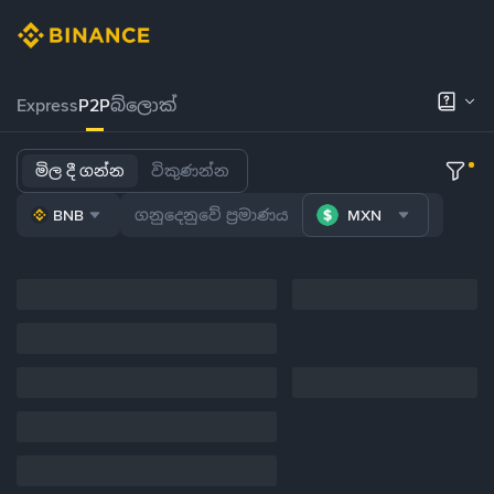
Express
P2P
බ්ලොක්
මිල දී ගන්න
විකුණන්න
BNB
MXN