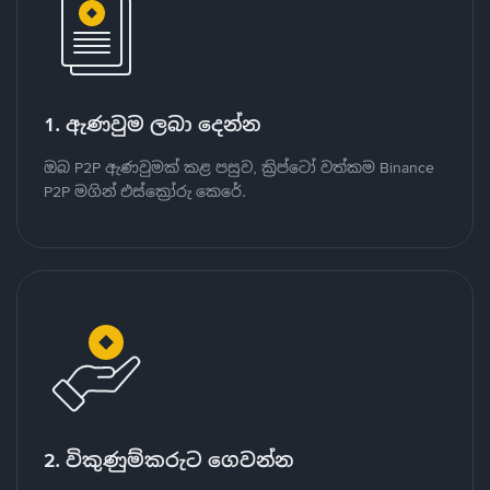
1. ඇණවුම ලබා දෙන්න
ඔබ P2P ඇණවුමක් කළ පසුව, ක්‍රිප්ටෝ වත්කම Binance
P2P මගින් එස්ක්‍රෝරු කෙරේ.
2. විකුණුම්කරුට ගෙවන්න