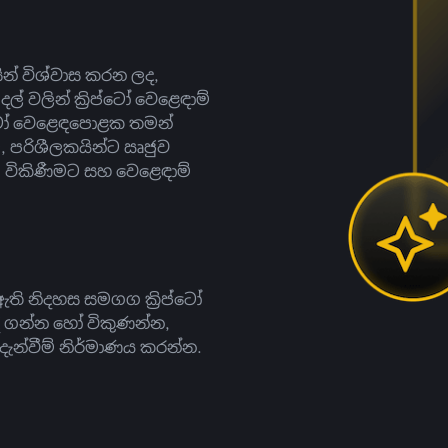
සින් විශ්වාස කරන ලද,
දල් වලින් ක්‍රිප්ටෝ වෙළෙඳාම්
ිප්ටෝ වෙළෙඳපොළක තමන්
, පරිශීලකයින්ට ඍජුව
ට, විකිණීමට සහ වෙළෙඳාම්
ති නිදහස සමගග ක්‍රිප්ටෝ
දී ගන්න හෝ විකුණන්න,
න්වීම් නිර්මාණය කරන්න.