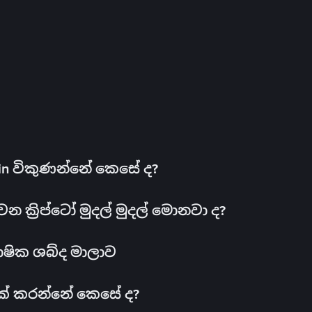
oin විකුණන්නේ කෙසේ ද?
ක්‍රිප්ටෝ මුදල් මුදල් මොනවා ද?
ාෂික ශබ්ද මාලාව
 එක් කරන්නේ කෙසේ ද?