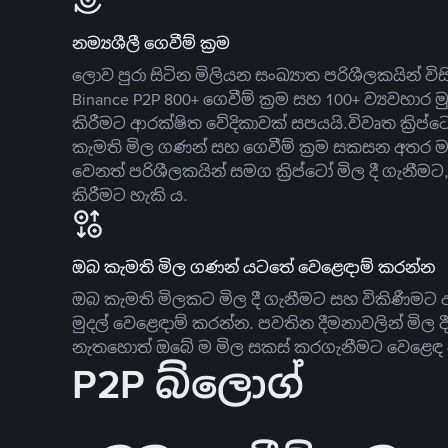
නම්‍යශීලී ගෙවීම් ක්‍රම
ලොව පුරා සිටින මිලියන සංඛ්‍යාත පරිශීලකයින් වි
Binance P2P 800+ ගෙවීම් ක්‍රම සහ 100+ ව්‍යවහාර මු
කිරීමට ආරක්ෂිත වේදිකාවක් සපයයි.විවෘත ක්‍ර
කැමති මිල ගණන් සහ ගෙවීම් ක්‍රම සකසන අතර ම
වෙනත් පරිශීලකයින් සමග ක්‍රිප්ටෝ මිල දී ගැනීම
කිරීමට හැකි ය.
ඔබ කැමති මිල ගණන් යටතේ වෙළෙඳාම් කරන්න
ඔබ කැමති මිලකට මිල දී ගැනීමට සහ විකිණීමට ඇ
මුදල් වෙළෙඳාම් කරන්න. පවතින දීමනාවලින් මිල 
නැතහොත් ඔබේ ම මිල සකස් කරගැනීමට වෙළෙඳ දැ
P2P බ්ලොග්