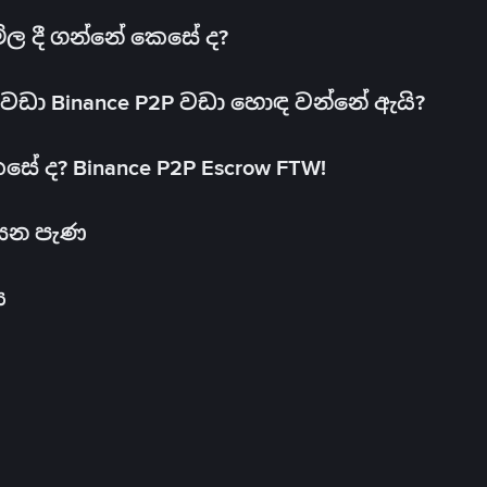
මිල දී ගන්නේ කෙසේ ද?
ඩා Binance P2P වඩා හොඳ වන්නේ ඇයි?
ේ ද? Binance P2P Escrow FTW!
සෙන පැණ
ය