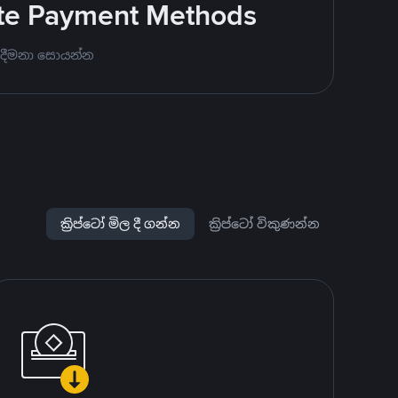
rite Payment Methods
 දීමනා සොයන්න
ක්‍රිප්ටෝ මිල දී ගන්න
ක්‍රිප්ටෝ විකුණන්න