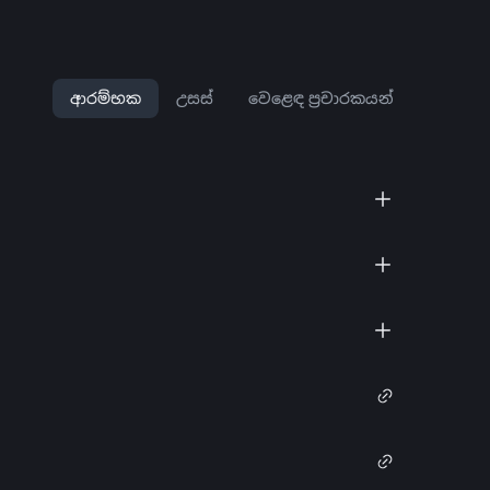
ආරම්භක
උසස්
වෙළෙඳ ප්‍රචාරකයන්