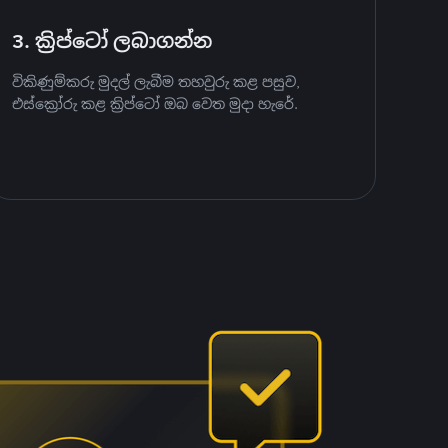
3. ක්‍රිප්ටෝ ලබාගන්න
විකිණුම්කරු මුදල් ලැබීම තහවුරු කළ පසුව,
එස්ක්‍රෝරු කළ ක්‍රිප්ටෝ ඔබ වෙත මුදා හැරේ.