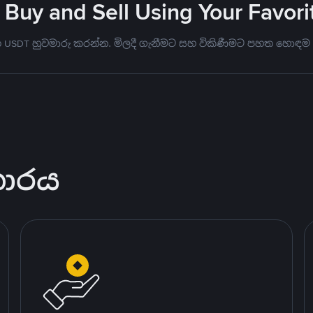
 Buy and Sell Using Your Favo
මත USDT හුවමාරු කරන්න. මිලදී ගැනීමට සහ විකිණීමට පහත හොඳම
කාරය