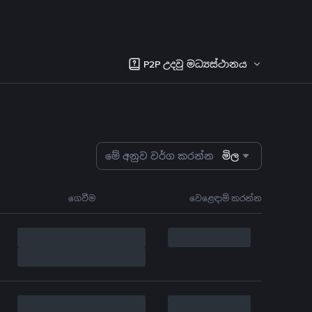
P2P උදවු මධ්‍යස්ථානය
මේ අනුව වර්ග කරන්න
මිල
ගෙවීම
වෙළෙඳාම් කරන්න