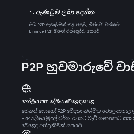
1. ඇණවුම ලබා දෙන්න
ඔබ P2P ඇණවුමක් කළ පසුව, ක්‍රිප්ටෝ වත්කම
Binance P2P මගින් එස්ක්‍රෝරු කෙරේ.
P2P හුවමාරුවේ වාස
ගෝලීය සහ දේශීය වෙළෙඳපොළ
වෙනත් බොහෝ P2P වේදිකා නිශ්චිත වෙළෙඳපොළ ඉ
P2P දේශීය මුදල් වර්ග 70 කට වැඩි ගණනකට සහ
වෙළෙඳ අත්දැකීමක් සපයයි.