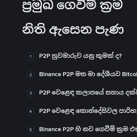
ප්‍රමුඛ ගෙවීම් ක්‍රම
නිති ඇසෙන පැණ
P2P හුවමාරුව යනු කුමක් ද?
1
Binance P2P මත මා දේශීයව Bitc
2
P2P වෙළෙඳ කලාපයේ සහාය දක්වන 
3
P2P වෙළෙඳ කොන්දේසිවල පාරිභ
4
Binance P2P හි නව ගෙවීම් ක්‍රම
5