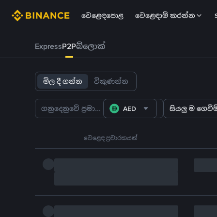
වෙළෙඳපොළ
වෙළෙඳාම් කරන්න
Express
P2P
බ්ලොක්
මිල දී ගන්න
විකුණන්න
AED
සියලු ම ගෙවීම්
වෙළෙඳ ප්‍රචාරකයන්