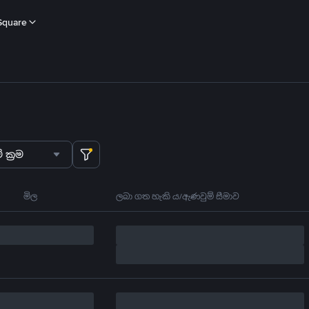
Square
 ක්‍රම
මිල
ලබා ගත හැකි ය/ඇණවුම් සීමාව