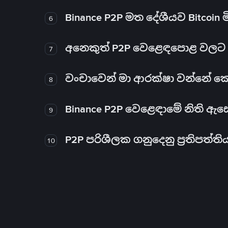
Binance P2P මත දේශීයව Bitcoin 
6
අනෙකුත් P2P වෙළෙඳපොළ වලට ව
7
වංචාවෙන් මා ආරක්ෂා වන්නේ කෙස
8
Binance P2P වෙළෙඳාමේ නිති ඇ
9
P2P පරිශීලක ගනුදෙනු ප්‍රතිපත්ති
10