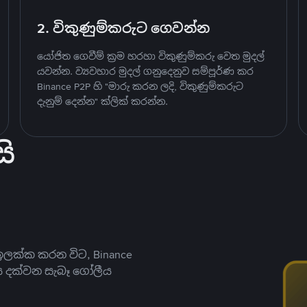
2. විකුණුම්කරුට ගෙවන්න
යෝජිත ගෙවීම් ක්‍රම හරහා විකුණුම්කරු වෙත මුදල්
යවන්න. ව්‍යවහාර මුදල් ගනුදෙනුව සම්පූර්ණ කර
Binance P2P හි "මාරු කරන ලදි, විකුණුම්කරුට
දැනුම් දෙන්න" ක්ලික් කරන්න.
ි
ලක්ක කරන විට, Binance
ය දක්වන සැබෑ ගෝලීය