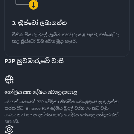
3. ක්‍රිප්ටෝ ලබාගන්න
විකිණුම්කරු මුදල් ලැබීම තහවුරු කළ පසුව, එස්ක්‍රෝරු
කළ ක්‍රිප්ටෝ ඔබ වෙත මුදා හැරේ.
P2P හුවමාරුවේ වාසි
ගෝලීය සහ දේශීය වෙළෙඳපොළ
වෙනත් බොහෝ P2P වේදිකා නිශ්චිත වෙළෙඳපොළ ඉලක්ක
කරන විට, Binance P2P දේශීය මුදල් වර්ග 70 කට වැඩි
ගණනකට සහය දක්වන සැබෑ ගෝලීය වෙළෙඳ අත්දැකීමක්
සපයයි.