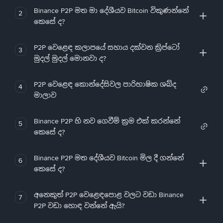
Binance P2P මත මා දේශීයව Bitcoin විකුණන්නේ
2
කෙසේ ද?
P2P වෙළෙඳ කලාපයේ සහාය දක්වන ක්‍රිප්ටෝ
3
මුදල් මුදල් මොනවා ද?
P2P වෙළෙඳ කොන්දේසිවල පාරිභාෂික ශබ්ද
4
මාලාව
Binance P2P හි නව ගෙවීම් ක්‍රම එක් කරන්නේ
5
කෙසේ ද?
Binance P2P මත දේශීයව Bitcoin මිල දී ගන්නේ
6
කෙසේ ද?
අනෙකුත් P2P වෙළෙඳපොළ වලට වඩා Binance
7
P2P වඩා හොඳ වන්නේ ඇයි?