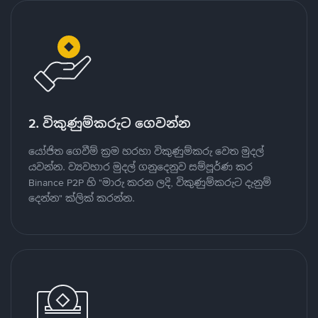
2. විකුණුම්කරුට ගෙවන්න
යෝජිත ගෙවීම් ක්‍රම හරහා විකුණුම්කරු වෙත මුදල්
යවන්න. ව්‍යවහාර මුදල් ගනුදෙනුව සම්පූර්ණ කර
Binance P2P හි "මාරු කරන ලදි, විකුණුම්කරුට දැනුම්
දෙන්න" ක්ලික් කරන්න.