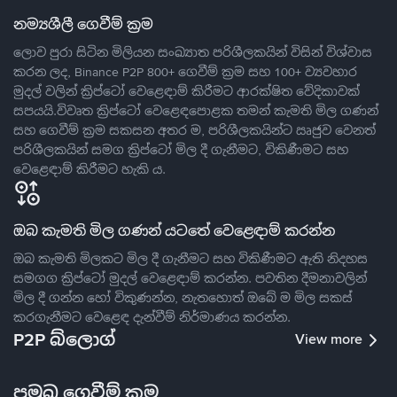
නම්‍යශීලී ගෙවීම් ක්‍රම
ලොව පුරා සිටින මිලියන සංඛ්‍යාත පරිශීලකයින් විසින් විශ්වාස
කරන ලද, Binance P2P 800+ ගෙවීම් ක්‍රම සහ 100+ ව්‍යවහාර
මුදල් වලින් ක්‍රිප්ටෝ වෙළෙඳාම් කිරීමට ආරක්ෂිත වේදිකාවක්
සපයයි.විවෘත ක්‍රිප්ටෝ වෙළෙඳපොළක තමන් කැමති මිල ගණන්
සහ ගෙවීම් ක්‍රම සකසන අතර ම, පරිශීලකයින්ට ඍජුව වෙනත්
පරිශීලකයින් සමග ක්‍රිප්ටෝ මිල දී ගැනීමට, විකිණීමට සහ
වෙළෙඳාම් කිරීමට හැකි ය.
ඔබ කැමති මිල ගණන් යටතේ වෙළෙඳාම් කරන්න
ඔබ කැමති මිලකට මිල දී ගැනීමට සහ විකිණීමට ඇති නිදහස
සමගග ක්‍රිප්ටෝ මුදල් වෙළෙඳාම් කරන්න. පවතින දීමනාවලින්
මිල දී ගන්න හෝ විකුණන්න, නැතහොත් ඔබේ ම මිල සකස්
කරගැනීමට වෙළෙඳ දැන්වීම් නිර්මාණය කරන්න.
P2P බ්ලොග්
View more
ප්‍රමුඛ ගෙවීම් ක්‍රම