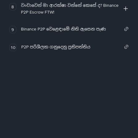
වංචාවෙන් මා ආරක්ෂා වන්නේ කෙසේ ද? Binance
8
P2P Escrow FTW!
Binance P2P වෙළෙඳාමේ නිති ඇසෙන පැණ
9
P2P පරිශීලක ගනුදෙනු ප්‍රතිපත්තිය
10