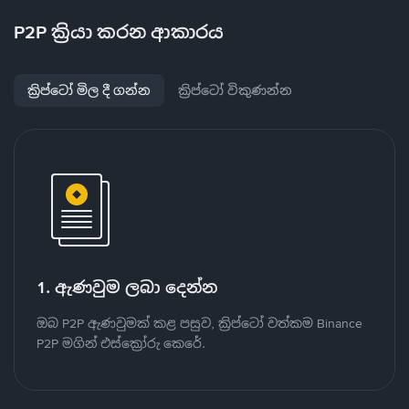
P2P ක්‍රියා කරන ආකාරය
ක්‍රිප්ටෝ මිල දී ගන්න
ක්‍රිප්ටෝ විකුණන්න
1. ඇණවුම ලබා දෙන්න
ඔබ P2P ඇණවුමක් කළ පසුව, ක්‍රිප්ටෝ වත්කම Binance
P2P මගින් එස්ක්‍රෝරු කෙරේ.