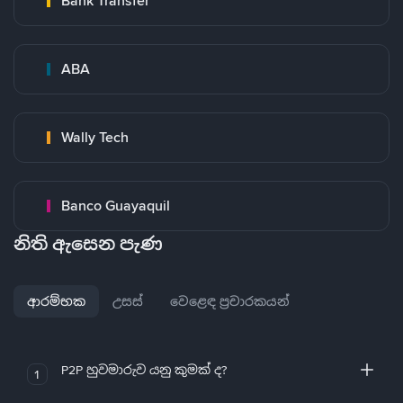
Bank Transfer
ABA
Wally Tech
Banco Guayaquil
නිති ඇසෙන පැණ
ආරම්භක
උසස්
වෙළෙඳ ප්‍රචාරකයන්
P2P හුවමාරුව යනු කුමක් ද?
1