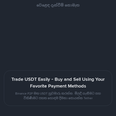
වෙළෙඳ දැන්වීම් නොමැත
Trade USDT Easily - Buy and Sell Using Your
Favorite Payment Methods
Binance P2P මත USDT හුවමාරු කරන්න. මිලදී ගැනීමට සහ
විකිණීමට පහත හොඳම දීමනා සොයන්න Tether