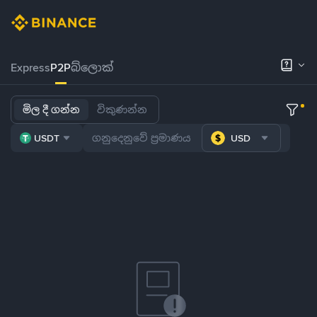
Express
P2P
බ්ලොක්
මිල දී ගන්න
විකුණන්න
USDT
USD