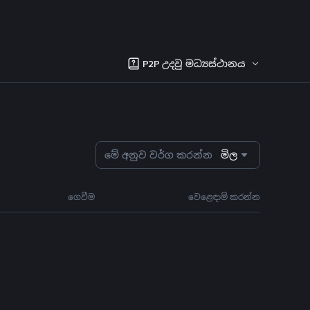
P2P උදවු මධ්‍යස්ථානය
මේ අනුව වර්ග කරන්න
මිල
ගෙවීම
වෙළෙඳාම් කරන්න