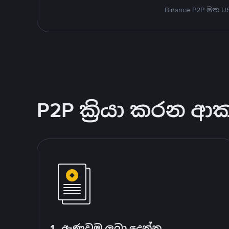
Binance P2P මත 
P2P ක්‍රියා කරන ආ
1. ඇණවුම ලබා දෙන්න