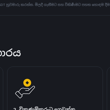
USDT හුවමාරු කරන්න. මිලදී ගැනීමට සහ විකිණීමට පහත හොඳම දීම
කාරය
2. විකුණුම්කරුට ගෙවන්න