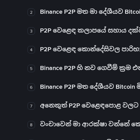
Binance P2P මත මා දේශීයව Bitc
2
P2P වෙළෙඳ කලාපයේ සහාය දක්වන 
3
P2P වෙළෙඳ කොන්දේසිවල පාරිභ
4
Binance P2P හි නව ගෙවීම් ක්‍රම
5
Binance P2P මත දේශීයව Bitcoin 
6
අනෙකුත් P2P වෙළෙඳපොළ වලට ව
7
වංචාවෙන් මා ආරක්ෂා වන්නේ කෙස
8