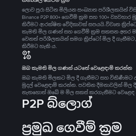
නම්‍යශීලී ගෙවීම් ක්‍රම
ලොව පුරා සිටින මිලියන සංඛ්‍යාත පරිශීලකයින් වි
Binance P2P 800+ ගෙවීම් ක්‍රම සහ 100+ ව්‍යවහාර මු
කිරීමට ආරක්ෂිත වේදිකාවක් සපයයි.විවෘත ක්‍ර
කැමති මිල ගණන් සහ ගෙවීම් ක්‍රම සකසන අතර ම
වෙනත් පරිශීලකයින් සමග ක්‍රිප්ටෝ මිල දී ගැනීම
කිරීමට හැකි ය.
ඔබ කැමති මිල ගණන් යටතේ වෙළෙඳාම් කරන්න
ඔබ කැමති මිලකට මිල දී ගැනීමට සහ විකිණීමට ඇ
මුදල් වෙළෙඳාම් කරන්න. පවතින දීමනාවලින් මිල 
නැතහොත් ඔබේ ම මිල සකස් කරගැනීමට වෙළෙඳ දැ
P2P බ්ලොග්
ප්‍රමුඛ ගෙවීම් ක්‍රම