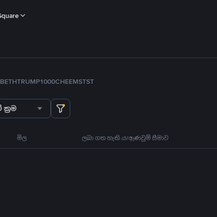
Square
B
ETH
TRUMP
1000CHEEMS
TST
 ක්‍රම
මිල
ලබා ගත හැකි ය/ඇණවුම් සීමාව