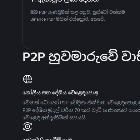
ඔබ P2P ඇණවුමක් කළ පසුව, ක්‍රිප්ටෝ වත්කම
Binance P2P මගින් එස්ක්‍රෝරු කෙරේ.
P2P හුවමාරුවේ වාස
ගෝලීය සහ දේශීය වෙළෙඳපොළ
වෙනත් බොහෝ P2P වේදිකා නිශ්චිත වෙළෙඳපොළ ඉ
P2P දේශීය මුදල් වර්ග 70 කට වැඩි ගණනකට සහ
වෙළෙඳ අත්දැකීමක් සපයයි.