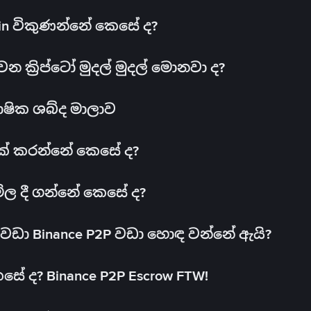
oin විකුණන්නේ කෙසේ ද?
ක්‍රිප්ටෝ මුදල් මුදල් මොනවා ද?
ාෂික ශබ්ද මාලාව
 එක් කරන්නේ කෙසේ ද?
මිල දී ගන්නේ කෙසේ ද?
ඩා Binance P2P වඩා හොඳ වන්නේ ඇයි?
ේ ද? Binance P2P Escrow FTW!