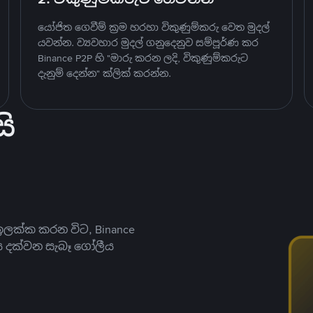
යෝජිත ගෙවීම් ක්‍රම හරහා විකුණුම්කරු වෙත මුදල්
යවන්න. ව්‍යවහාර මුදල් ගනුදෙනුව සම්පූර්ණ කර
Binance P2P හි "මාරු කරන ලදි, විකුණුම්කරුට
දැනුම් දෙන්න" ක්ලික් කරන්න.
ි
ලක්ක කරන විට, Binance
ය දක්වන සැබෑ ගෝලීය