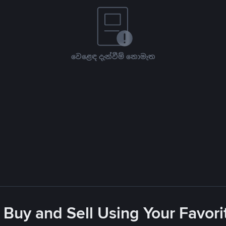
වෙළෙඳ දැන්වීම් නොමැත
 Buy and Sell Using Your Favo