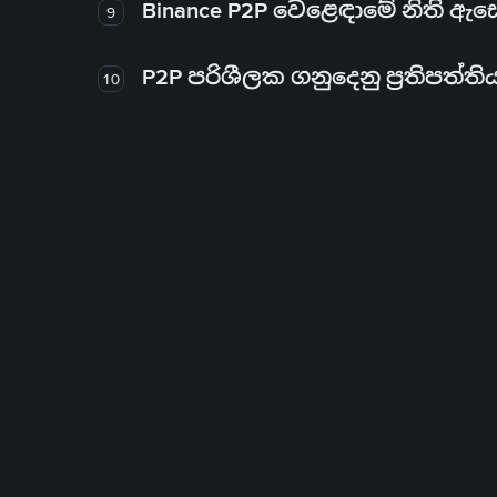
Binance P2P වෙළෙඳාමේ නිති ඇ
9
P2P පරිශීලක ගනුදෙනු ප්‍රතිපත්ති
10