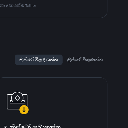
නා සොයන්න Tether
ක්‍රිප්ටෝ මිල දී ගන්න
ක්‍රිප්ටෝ විකුණන්න
3. ක්‍රිප්ටෝ ලබාගන්න