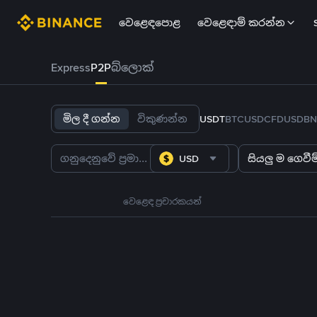
වෙළෙඳපොළ
වෙළෙඳාම් කරන්න
Express
P2P
බ්ලොක්
මිල දී ගන්න
විකුණන්න
USDT
BTC
USDC
FDUSD
BN
USD
සියලු ම ගෙවීම්
වෙළෙඳ ප්‍රචාරකයන්