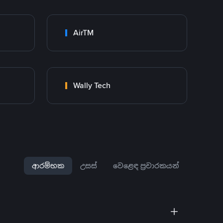
AirTM
Wally Tech
ආරම්භක
උසස්
වෙළෙඳ ප්‍රචාරකයන්