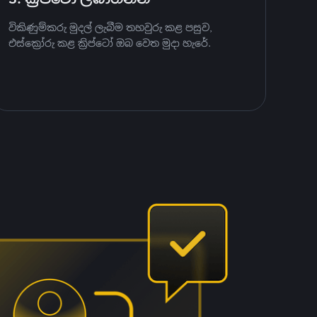
විකිණුම්කරු මුදල් ලැබීම තහවුරු කළ පසුව,
එස්ක්‍රෝරු කළ ක්‍රිප්ටෝ ඔබ වෙත මුදා හැරේ.