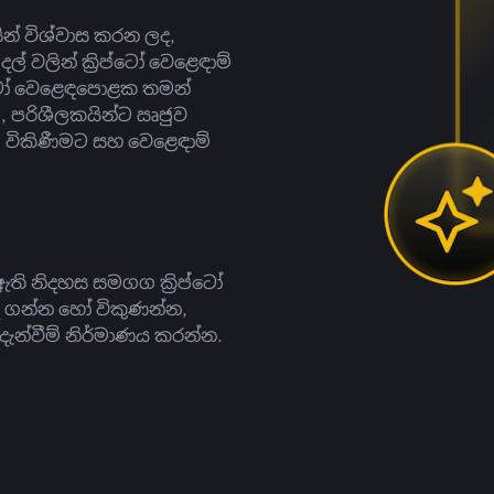
සින් විශ්වාස කරන ලද,
දල් වලින් ක්‍රිප්ටෝ වෙළෙඳාම්
ිප්ටෝ වෙළෙඳපොළක තමන්
, පරිශීලකයින්ට ඍජුව
ට, විකිණීමට සහ වෙළෙඳාම්
ති නිදහස සමගග ක්‍රිප්ටෝ
දී ගන්න හෝ විකුණන්න,
න්වීම් නිර්මාණය කරන්න.