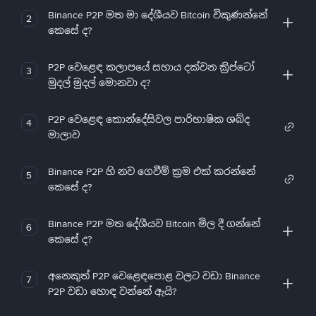
Binance P2P මත මා දේශීයව Bitcoin විකුණන්නේ
2
කෙසේ ද?
P2P වෙළෙඳ කලාපයේ සහාය දක්වන ක්‍රිප්ටෝ
3
මුදල් මුදල් මොනවා ද?
P2P වෙළෙඳ කොන්දේසිවල පාරිභාෂික ශබ්ද
4
මාලාව
Binance P2P හි නව ගෙවීම් ක්‍රම එක් කරන්නේ
5
කෙසේ ද?
Binance P2P මත දේශීයව Bitcoin මිල දී ගන්නේ
6
කෙසේ ද?
අනෙකුත් P2P වෙළෙඳපොළ වලට වඩා Binance
7
P2P වඩා හොඳ වන්නේ ඇයි?