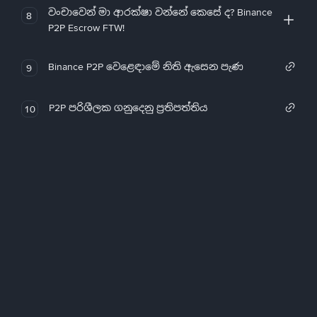
වංචාවෙන් මා ආරක්ෂා වන්නේ කෙසේ ද? Binance
8
P2P Escrow FTW!
Binance P2P වෙළෙඳාමේ නිති ඇසෙන පැණ
9
P2P පරිශීලක ගනුදෙනු ප්‍රතිපත්තිය
10