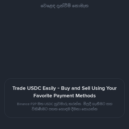
වෙළෙඳ දැන්වීම් නොමැත
Trade USDC Easily - Buy and Sell Using Your
Favorite Payment Methods
Binance P2P මත USDC හුවමාරු කරන්න. මිලදී ගැනීමට සහ
විකිණීමට පහත හොඳම දීමනා සොයන්න