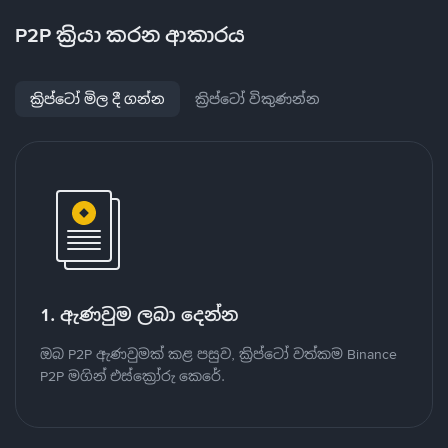
P2P ක්‍රියා කරන ආකාරය
ක්‍රිප්ටෝ මිල දී ගන්න
ක්‍රිප්ටෝ විකුණන්න
1. ඇණවුම ලබා දෙන්න
ඔබ P2P ඇණවුමක් කළ පසුව, ක්‍රිප්ටෝ වත්කම Binance
P2P මගින් එස්ක්‍රෝරු කෙරේ.