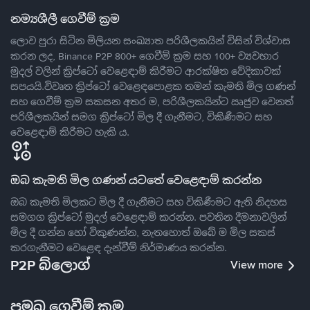
නම්‍යශීලී ගෙවීම් ක්‍රම
ලොව පුරා සිටින මිලියන සංඛ්‍යාත පරිශීලකයින් විසින් විශ්වාස
කරන ලද, Binance P2P 800+ ගෙවීම් ක්‍රම සහ 100+ ව්‍යවහාර
මුදල් වලින් ක්‍රිප්ටෝ වෙළෙඳාම් කිරීමට ආරක්ෂිත වේදිකාවක්
සපයයි.විවෘත ක්‍රිප්ටෝ වෙළෙඳපොළක තමන් කැමති මිල ගණන්
සහ ගෙවීම් ක්‍රම සකසන අතර ම, පරිශීලකයින්ට ඍජුව වෙනත්
පරිශීලකයින් සමග ක්‍රිප්ටෝ මිල දී ගැනීමට, විකිණීමට සහ
වෙළෙඳාම් කිරීමට හැකි ය.
ඔබ කැමති මිල ගණන් යටතේ වෙළෙඳාම් කරන්න
ඔබ කැමති මිලකට මිල දී ගැනීමට සහ විකිණීමට ඇති නිදහස
සමගග ක්‍රිප්ටෝ මුදල් වෙළෙඳාම් කරන්න. පවතින දීමනාවලින්
මිල දී ගන්න හෝ විකුණන්න, නැතහොත් ඔබේ ම මිල සකස්
කරගැනීමට වෙළෙඳ දැන්වීම් නිර්මාණය කරන්න.
P2P බ්ලොග්
View more
ප්‍රමුඛ ගෙවීම් ක්‍රම