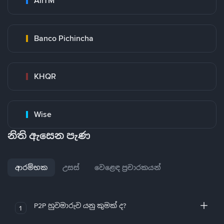
AirTM
Banco Pichincha
KHQR
Wise
නිති ඇසෙන පැණ
ආරම්භක
උසස්
වෙළෙඳ ප්‍රචාරකයන්
P2P හුවමාරුව යනු කුමක් ද?
1