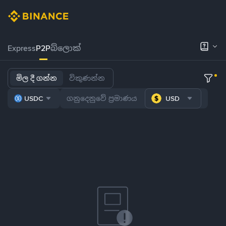
Express
P2P
බ්ලොක්
මිල දී ගන්න
විකුණන්න
USDC
USD