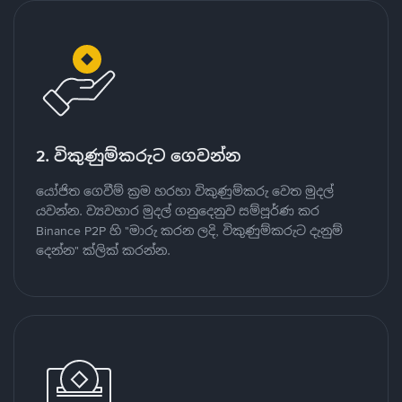
2. විකුණුම්කරුට ගෙවන්න
යෝජිත ගෙවීම් ක්‍රම හරහා විකුණුම්කරු වෙත මුදල්
යවන්න. ව්‍යවහාර මුදල් ගනුදෙනුව සම්පූර්ණ කර
Binance P2P හි "මාරු කරන ලදි, විකුණුම්කරුට දැනුම්
දෙන්න" ක්ලික් කරන්න.