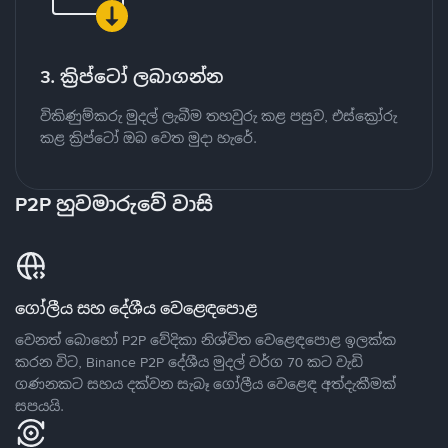
3. ක්‍රිප්ටෝ ලබාගන්න
විකිණුම්කරු මුදල් ලැබීම තහවුරු කළ පසුව, එස්ක්‍රෝරු
කළ ක්‍රිප්ටෝ ඔබ වෙත මුදා හැරේ.
P2P හුවමාරුවේ වාසි
ගෝලීය සහ දේශීය වෙළෙඳපොළ
වෙනත් බොහෝ P2P වේදිකා නිශ්චිත වෙළෙඳපොළ ඉලක්ක
කරන විට, Binance P2P දේශීය මුදල් වර්ග 70 කට වැඩි
ගණනකට සහය දක්වන සැබෑ ගෝලීය වෙළෙඳ අත්දැකීමක්
සපයයි.