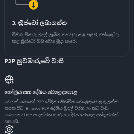
3. ක්‍රිප්ටෝ ලබාගන්න
විකිණුම්කරු මුදල් ලැබීම තහවුරු කළ පසුව, එස්ක්‍රෝරු
කළ ක්‍රිප්ටෝ ඔබ වෙත මුදා හැරේ.
P2P හුවමාරුවේ වාසි
ගෝලීය සහ දේශීය වෙළෙඳපොළ
වෙනත් බොහෝ P2P වේදිකා නිශ්චිත වෙළෙඳපොළ ඉලක්ක
කරන විට, Binance P2P දේශීය මුදල් වර්ග 70 කට වැඩි
ගණනකට සහය දක්වන සැබෑ ගෝලීය වෙළෙඳ අත්දැකීමක්
සපයයි.