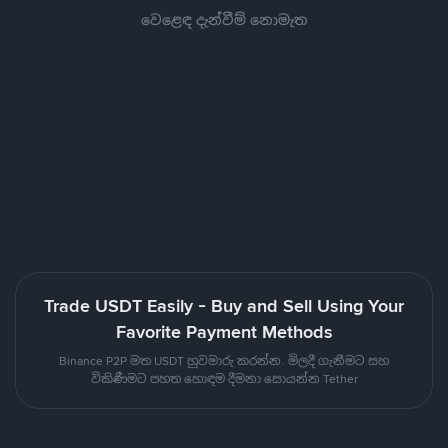
වෙළෙඳ දැන්වීම් නොමැත
Trade USDT Easily - Buy and Sell Using Your
Favorite Payment Methods
Binance P2P මත USDT හුවමාරු කරන්න. මිලදී ගැනීමට සහ
විකිණීමට පහත හොඳම දීමනා සොයන්න Tether