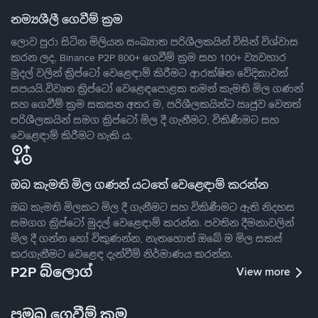
නම්‍යශීලී ගෙවීම් ක්‍රම
ලොව පුරා සිටින මිලියන සංඛ්‍යාත පරිශීලකයින් විසින් විශ්වාස
කරන ලද, Binance P2P 800+ ගෙවීම් ක්‍රම සහ 100+ ව්‍යවහාර
මුදල් වලින් ක්‍රිප්ටෝ වෙළෙඳාම් කිරීමට ආරක්ෂිත වේදිකාවක්
සපයයි.විවෘත ක්‍රිප්ටෝ වෙළෙඳපොළක තමන් කැමති මිල ගණන්
සහ ගෙවීම් ක්‍රම සකසන අතර ම, පරිශීලකයින්ට ඍජුව වෙනත්
පරිශීලකයින් සමග ක්‍රිප්ටෝ මිල දී ගැනීමට, විකිණීමට සහ
වෙළෙඳාම් කිරීමට හැකි ය.
ඔබ කැමති මිල ගණන් යටතේ වෙළෙඳාම් කරන්න
ඔබ කැමති මිලකට මිල දී ගැනීමට සහ විකිණීමට ඇති නිදහස
සමගග ක්‍රිප්ටෝ මුදල් වෙළෙඳාම් කරන්න. පවතින දීමනාවලින්
මිල දී ගන්න හෝ විකුණන්න, නැතහොත් ඔබේ ම මිල සකස්
කරගැනීමට වෙළෙඳ දැන්වීම් නිර්මාණය කරන්න.
P2P බ්ලොග්
View more
ප්‍රමුඛ ගෙවීම් ක්‍රම