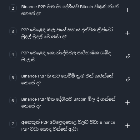
Binance P2P මත මා දේශීයව Bitcoin විකුණන්නේ
2
කෙසේ ද?
P2P වෙළෙඳ කලාපයේ සහාය දක්වන ක්‍රිප්ටෝ
3
මුදල් මුදල් මොනවා ද?
P2P වෙළෙඳ කොන්දේසිවල පාරිභාෂික ශබ්ද
4
මාලාව
Binance P2P හි නව ගෙවීම් ක්‍රම එක් කරන්නේ
5
කෙසේ ද?
Binance P2P මත දේශීයව Bitcoin මිල දී ගන්නේ
6
කෙසේ ද?
අනෙකුත් P2P වෙළෙඳපොළ වලට වඩා Binance
7
P2P වඩා හොඳ වන්නේ ඇයි?