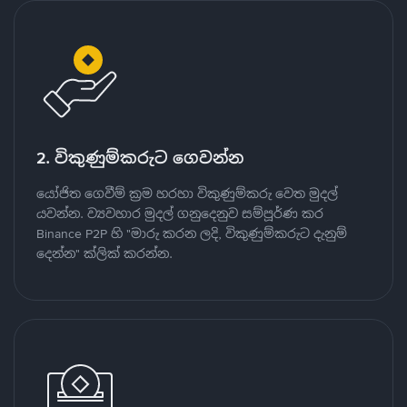
2. විකුණුම්කරුට ගෙවන්න
යෝජිත ගෙවීම් ක්‍රම හරහා විකුණුම්කරු වෙත මුදල්
යවන්න. ව්‍යවහාර මුදල් ගනුදෙනුව සම්පූර්ණ කර
Binance P2P හි "මාරු කරන ලදි, විකුණුම්කරුට දැනුම්
දෙන්න" ක්ලික් කරන්න.