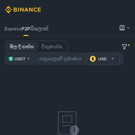
Express
P2P
බ්ලොක්
මිල දී ගන්න
විකුණන්න
USDT
USD