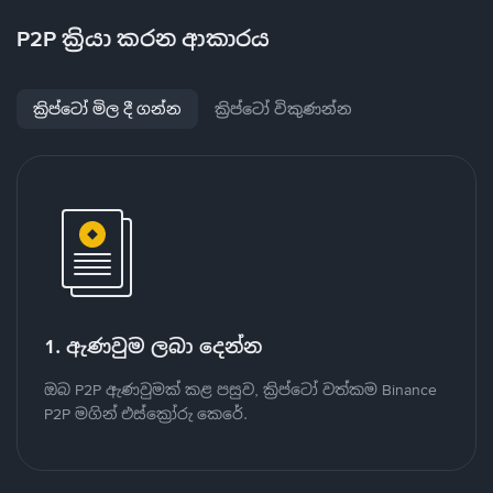
P2P ක්‍රියා කරන ආකාරය
ක්‍රිප්ටෝ මිල දී ගන්න
ක්‍රිප්ටෝ විකුණන්න
1. ඇණවුම ලබා දෙන්න
ඔබ P2P ඇණවුමක් කළ පසුව, ක්‍රිප්ටෝ වත්කම Binance
P2P මගින් එස්ක්‍රෝරු කෙරේ.