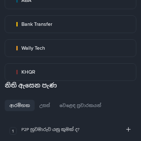
ABA
Bank Transfer
Wally Tech
KHQR
නිති ඇසෙන පැණ
ආරම්භක
උසස්
වෙළෙඳ ප්‍රචාරකයන්
P2P හුවමාරුව යනු කුමක් ද?
1