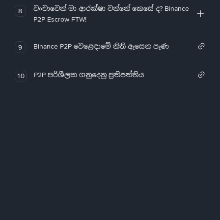
වංචාවෙන් මා ආරක්ෂා වන්නේ කෙසේ ද? Binance
8
P2P Escrow FTW!
Binance P2P වෙළෙඳාමේ නිති ඇසෙන පැණ
9
P2P පරිශීලක ගනුදෙනු ප්‍රතිපත්තිය
10