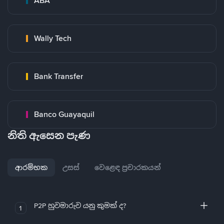
ABA
Wally Tech
Bank Transfer
Banco Guayaquil
නිති ඇසෙන පැණ
ආරම්භක
උසස්
වෙළෙඳ ප්‍රචාරකයන්
P2P හුවමාරුව යනු කුමක් ද?
1