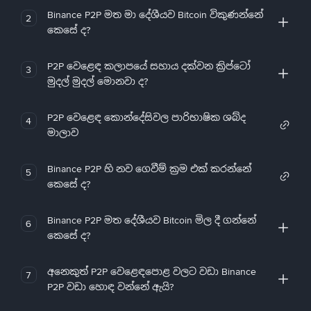
Binance P2P මත මා දේශීයව Bitcoin විකුණන්නේ
2
කෙසේ ද?
P2P වෙළෙඳ කලාපයේ සහාය දක්වන ක්‍රිප්ටෝ
3
මුදල් මුදල් මොනවා ද?
P2P වෙළෙඳ කොන්දේසිවල පාරිභාෂික ශබ්ද
4
මාලාව
Binance P2P හි නව ගෙවීම් ක්‍රම එක් කරන්නේ
5
කෙසේ ද?
Binance P2P මත දේශීයව Bitcoin මිල දී ගන්නේ
6
කෙසේ ද?
අනෙකුත් P2P වෙළෙඳපොළ වලට වඩා Binance
7
P2P වඩා හොඳ වන්නේ ඇයි?