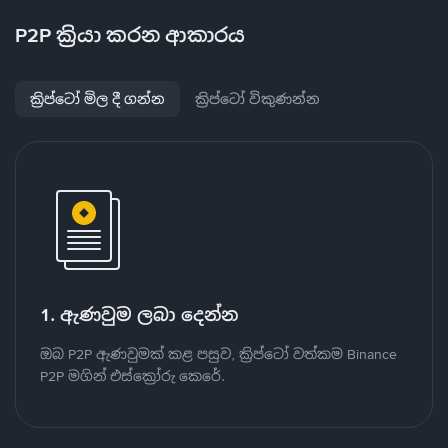
P2P ක්‍රියා කරන ආකාරය
ක්‍රිප්ටෝ මිල දී ගන්න
ක්‍රිප්ටෝ විකුණන්න
1. ඇණවුම ලබා දෙන්න
ඔබ P2P ඇණවුමක් කළ පසුව, ක්‍රිප්ටෝ වත්කම Binance
P2P මගින් එස්ක්‍රෝරු කෙරේ.