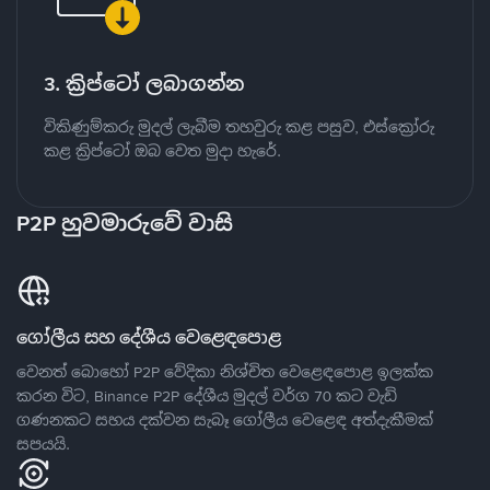
3. ක්‍රිප්ටෝ ලබාගන්න
විකිණුම්කරු මුදල් ලැබීම තහවුරු කළ පසුව, එස්ක්‍රෝරු
කළ ක්‍රිප්ටෝ ඔබ වෙත මුදා හැරේ.
P2P හුවමාරුවේ වාසි
ගෝලීය සහ දේශීය වෙළෙඳපොළ
වෙනත් බොහෝ P2P වේදිකා නිශ්චිත වෙළෙඳපොළ ඉලක්ක
කරන විට, Binance P2P දේශීය මුදල් වර්ග 70 කට වැඩි
ගණනකට සහය දක්වන සැබෑ ගෝලීය වෙළෙඳ අත්දැකීමක්
සපයයි.