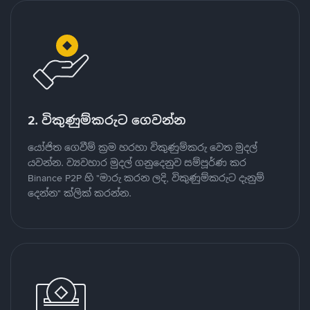
2. විකුණුම්කරුට ගෙවන්න
යෝජිත ගෙවීම් ක්‍රම හරහා විකුණුම්කරු වෙත මුදල්
යවන්න. ව්‍යවහාර මුදල් ගනුදෙනුව සම්පූර්ණ කර
Binance P2P හි "මාරු කරන ලදි, විකුණුම්කරුට දැනුම්
දෙන්න" ක්ලික් කරන්න.