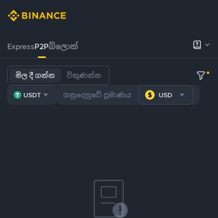
Express
P2P
බ්ලොක්
මිල දී ගන්න
විකුණන්න
USDT
USD