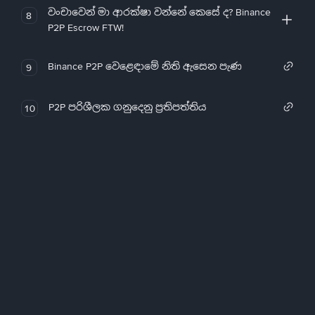
වංචාවෙන් මා ආරක්ෂා වන්නේ කෙසේ ද? Binance
8
P2P Escrow FTW!
Binance P2P වෙළෙඳාමේ නිති ඇසෙන පැණ
9
P2P පරිශීලක ගනුදෙනු ප්‍රතිපත්තිය
10