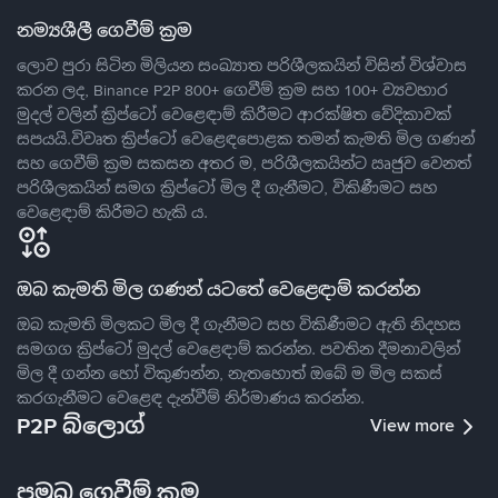
නම්‍යශීලී ගෙවීම් ක්‍රම
ලොව පුරා සිටින මිලියන සංඛ්‍යාත පරිශීලකයින් විසින් විශ්වාස
කරන ලද, Binance P2P 800+ ගෙවීම් ක්‍රම සහ 100+ ව්‍යවහාර
මුදල් වලින් ක්‍රිප්ටෝ වෙළෙඳාම් කිරීමට ආරක්ෂිත වේදිකාවක්
සපයයි.විවෘත ක්‍රිප්ටෝ වෙළෙඳපොළක තමන් කැමති මිල ගණන්
සහ ගෙවීම් ක්‍රම සකසන අතර ම, පරිශීලකයින්ට ඍජුව වෙනත්
පරිශීලකයින් සමග ක්‍රිප්ටෝ මිල දී ගැනීමට, විකිණීමට සහ
වෙළෙඳාම් කිරීමට හැකි ය.
ඔබ කැමති මිල ගණන් යටතේ වෙළෙඳාම් කරන්න
ඔබ කැමති මිලකට මිල දී ගැනීමට සහ විකිණීමට ඇති නිදහස
සමගග ක්‍රිප්ටෝ මුදල් වෙළෙඳාම් කරන්න. පවතින දීමනාවලින්
මිල දී ගන්න හෝ විකුණන්න, නැතහොත් ඔබේ ම මිල සකස්
කරගැනීමට වෙළෙඳ දැන්වීම් නිර්මාණය කරන්න.
P2P බ්ලොග්
View more
ප්‍රමුඛ ගෙවීම් ක්‍රම