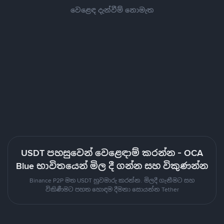
වෙළෙඳ දැන්වීම් නොමැත
USDT පහසුවෙන් වෙළෙඳාම් කරන්න - OCA
Blue භාවිතයෙන් මිල දී ගන්න සහ විකුණන්න
Binance P2P මත USDT හුවමාරු කරන්න. මිලදී ගැනීමට සහ
විකිණීමට පහත හොඳම දීමනා සොයන්න Tether