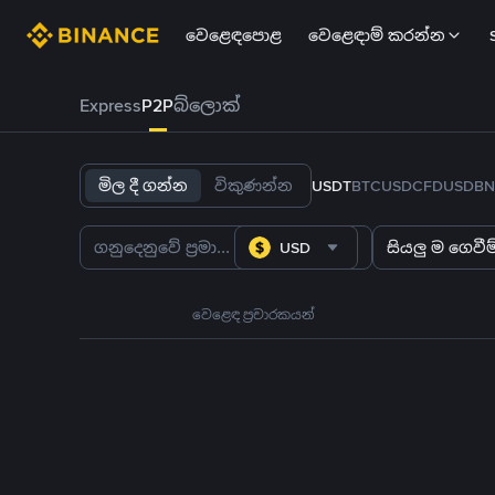
වෙළෙඳපොළ
වෙළෙඳාම් කරන්න
Express
P2P
බ්ලොක්
මිල දී ගන්න
විකුණන්න
USDT
BTC
USDC
FDUSD
BN
USD
සියලු ම ගෙවීම්
වෙළෙඳ ප්‍රචාරකයන්