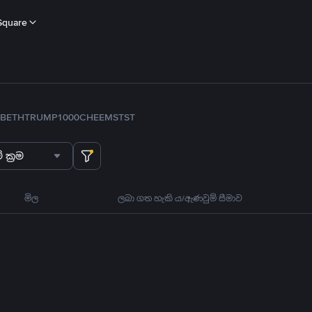
Square
B
ETH
TRUMP
1000CHEEMS
TST
 ක්‍රම
මිල
ලබා ගත හැකි ය/ඇණවුම් සීමාව