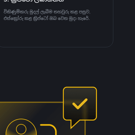
විකිණුම්කරු මුදල් ලැබීම තහවුරු කළ පසුව,
එස්ක්‍රෝරු කළ ක්‍රිප්ටෝ ඔබ වෙත මුදා හැරේ.