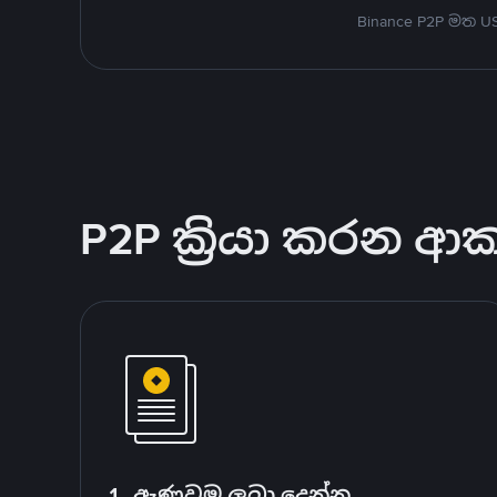
Binance P2P මත 
P2P ක්‍රියා කරන ආ
1. ඇණවුම ලබා දෙන්න