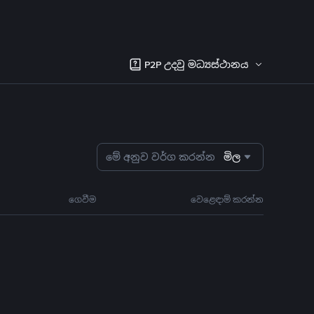
P2P උදවු මධ්‍යස්ථානය
මේ අනුව වර්ග කරන්න
මිල
ගෙවීම
වෙළෙඳාම් කරන්න