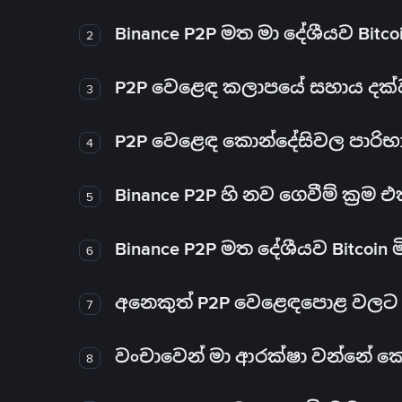
Binance P2P මත මා දේශීයව Bitc
2
P2P වෙළෙඳ කලාපයේ සහාය දක්වන 
3
P2P වෙළෙඳ කොන්දේසිවල පාරිභ
4
Binance P2P හි නව ගෙවීම් ක්‍රම
5
Binance P2P මත දේශීයව Bitcoin 
6
අනෙකුත් P2P වෙළෙඳපොළ වලට ව
7
වංචාවෙන් මා ආරක්ෂා වන්නේ කෙස
8