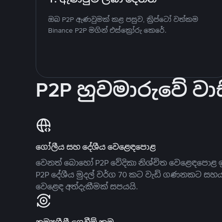
ඔබ P2P ඇණවුමක් කළ පසුව, ක්‍රිප්ටෝ වත්කම
Binance P2P මගින් එස්ක්‍රෝරු කෙරේ.
P2P හුවමාරුවේ වාස
ගෝලීය සහ දේශීය වෙළෙඳපොළ
වෙනත් බොහෝ P2P වේදිකා නිශ්චිත වෙළෙඳපොළ ඉ
P2P දේශීය මුදල් වර්ග 70 කට වැඩි ගණනකට සහ
වෙළෙඳ අත්දැකීමක් සපයයි.