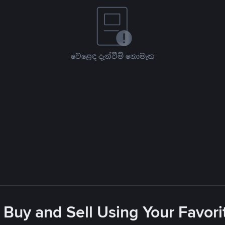
වෙළෙඳ දැන්වීම් නොමැත
 Buy and Sell Using Your Favo