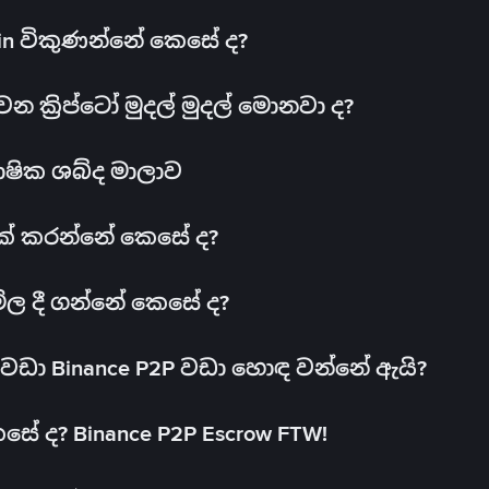
oin විකුණන්නේ කෙසේ ද?
ක්‍රිප්ටෝ මුදල් මුදල් මොනවා ද?
ාෂික ශබ්ද මාලාව
 එක් කරන්නේ කෙසේ ද?
මිල දී ගන්නේ කෙසේ ද?
ඩා Binance P2P වඩා හොඳ වන්නේ ඇයි?
ේ ද? Binance P2P Escrow FTW!