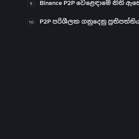
Binance P2P වෙළෙඳාමේ නිති ඇ
9
P2P පරිශීලක ගනුදෙනු ප්‍රතිපත්ති
10