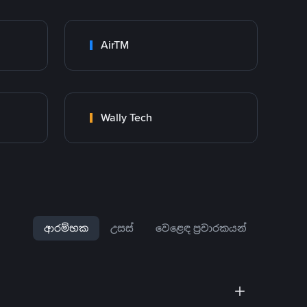
AirTM
Wally Tech
ආරම්භක
උසස්
වෙළෙඳ ප්‍රචාරකයන්