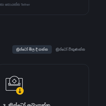
නා සොයන්න Tether
ක්‍රිප්ටෝ මිල දී ගන්න
ක්‍රිප්ටෝ විකුණන්න
3. ක්‍රිප්ටෝ ලබාගන්න