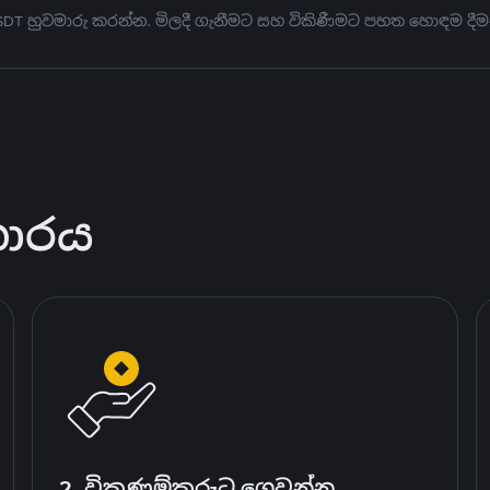
USDT හුවමාරු කරන්න. මිලදී ගැනීමට සහ විකිණීමට පහත හොඳම දීම
කාරය
2. විකුණුම්කරුට ගෙවන්න