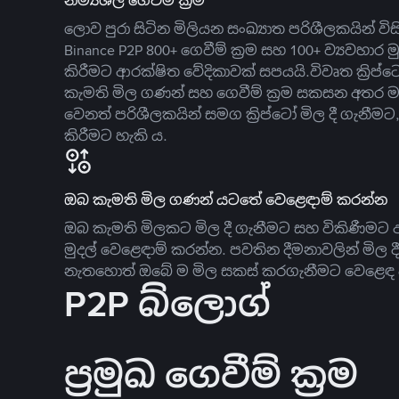
නම්‍යශීලී ගෙවීම් ක්‍රම
ලොව පුරා සිටින මිලියන සංඛ්‍යාත පරිශීලකයින් වි
Binance P2P 800+ ගෙවීම් ක්‍රම සහ 100+ ව්‍යවහාර මු
කිරීමට ආරක්ෂිත වේදිකාවක් සපයයි.විවෘත ක්‍ර
කැමති මිල ගණන් සහ ගෙවීම් ක්‍රම සකසන අතර ම
වෙනත් පරිශීලකයින් සමග ක්‍රිප්ටෝ මිල දී ගැනීම
කිරීමට හැකි ය.
ඔබ කැමති මිල ගණන් යටතේ වෙළෙඳාම් කරන්න
ඔබ කැමති මිලකට මිල දී ගැනීමට සහ විකිණීමට ඇ
මුදල් වෙළෙඳාම් කරන්න. පවතින දීමනාවලින් මිල 
නැතහොත් ඔබේ ම මිල සකස් කරගැනීමට වෙළෙඳ දැ
P2P බ්ලොග්
ප්‍රමුඛ ගෙවීම් ක්‍රම