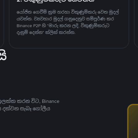
යෝජිත ගෙවීම් ක්‍රම හරහා විකුණුම්කරු වෙත මුදල්
යවන්න. ව්‍යවහාර මුදල් ගනුදෙනුව සම්පූර්ණ කර
Binance P2P හි "මාරු කරන ලදි, විකුණුම්කරුට
දැනුම් දෙන්න" ක්ලික් කරන්න.
ි
ලක්ක කරන විට, Binance
ය දක්වන සැබෑ ගෝලීය