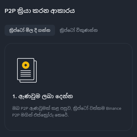
P2P ක්‍රියා කරන ආකාරය
ක්‍රිප්ටෝ මිල දී ගන්න
ක්‍රිප්ටෝ විකුණන්න
1. ඇණවුම ලබා දෙන්න
ඔබ P2P ඇණවුමක් කළ පසුව, ක්‍රිප්ටෝ වත්කම Binance
P2P මගින් එස්ක්‍රෝරු කෙරේ.