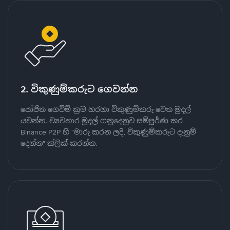
2. විකුණුම්කරුට ගෙවන්න
යෝජිත ගෙවීම් ක්‍රම හරහා විකුණුම්කරු වෙත මුදල්
යවන්න. ව්‍යවහාර මුදල් ගනුදෙනුව සම්පූර්ණ කර
Binance P2P හි "මාරු කරන ලදි, විකුණුම්කරුට දැනුම්
දෙන්න" ක්ලික් කරන්න.