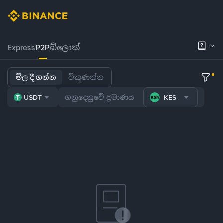
Express
P2P
බ්ලොක්
මිල දී ගන්න
විකුණන්න
USDT
KES