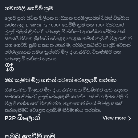
නම්‍යශීලී ගෙවීම් ක්‍රම
ලොව පුරා සිටින මිලියන සංඛ්‍යාත පරිශීලකයින් විසින් විශ්වාස
කරන ලද, Binance P2P 800+ ගෙවීම් ක්‍රම සහ 100+ ව්‍යවහාර
මුදල් වලින් ක්‍රිප්ටෝ වෙළෙඳාම් කිරීමට ආරක්ෂිත වේදිකාවක්
සපයයි.විවෘත ක්‍රිප්ටෝ වෙළෙඳපොළක තමන් කැමති මිල ගණන්
සහ ගෙවීම් ක්‍රම සකසන අතර ම, පරිශීලකයින්ට ඍජුව වෙනත්
පරිශීලකයින් සමග ක්‍රිප්ටෝ මිල දී ගැනීමට, විකිණීමට සහ
වෙළෙඳාම් කිරීමට හැකි ය.
ඔබ කැමති මිල ගණන් යටතේ වෙළෙඳාම් කරන්න
ඔබ කැමති මිලකට මිල දී ගැනීමට සහ විකිණීමට ඇති නිදහස
සමගග ක්‍රිප්ටෝ මුදල් වෙළෙඳාම් කරන්න. පවතින දීමනාවලින්
මිල දී ගන්න හෝ විකුණන්න, නැතහොත් ඔබේ ම මිල සකස්
කරගැනීමට වෙළෙඳ දැන්වීම් නිර්මාණය කරන්න.
P2P බ්ලොග්
View more
ප්‍රමුඛ ගෙවීම් ක්‍රම