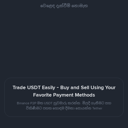
වෙළෙඳ දැන්වීම් නොමැත
Trade USDT Easily - Buy and Sell Using Your
Favorite Payment Methods
Binance P2P මත USDT හුවමාරු කරන්න. මිලදී ගැනීමට සහ
විකිණීමට පහත හොඳම දීමනා සොයන්න Tether