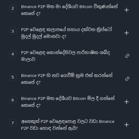
Binance P2P මත මා දේශීයව Bitcoin විකුණන්නේ
2
කෙසේ ද?
P2P වෙළෙඳ කලාපයේ සහාය දක්වන ක්‍රිප්ටෝ
3
මුදල් මුදල් මොනවා ද?
P2P වෙළෙඳ කොන්දේසිවල පාරිභාෂික ශබ්ද
4
මාලාව
Binance P2P හි නව ගෙවීම් ක්‍රම එක් කරන්නේ
5
කෙසේ ද?
Binance P2P මත දේශීයව Bitcoin මිල දී ගන්නේ
6
කෙසේ ද?
අනෙකුත් P2P වෙළෙඳපොළ වලට වඩා Binance
7
P2P වඩා හොඳ වන්නේ ඇයි?