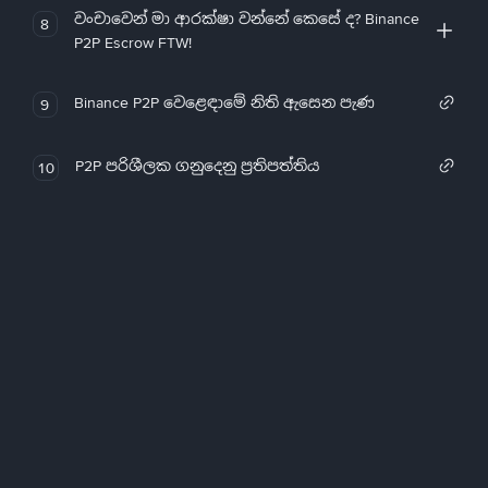
වංචාවෙන් මා ආරක්ෂා වන්නේ කෙසේ ද? Binance
8
P2P Escrow FTW!
Binance P2P වෙළෙඳාමේ නිති ඇසෙන පැණ
9
P2P පරිශීලක ගනුදෙනු ප්‍රතිපත්තිය
10