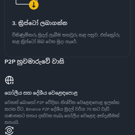
3. ක්‍රිප්ටෝ ලබාගන්න
විකිණුම්කරු මුදල් ලැබීම තහවුරු කළ පසුව, එස්ක්‍රෝරු
කළ ක්‍රිප්ටෝ ඔබ වෙත මුදා හැරේ.
P2P හුවමාරුවේ වාසි
ගෝලීය සහ දේශීය වෙළෙඳපොළ
වෙනත් බොහෝ P2P වේදිකා නිශ්චිත වෙළෙඳපොළ ඉලක්ක
කරන විට, Binance P2P දේශීය මුදල් වර්ග 70 කට වැඩි
ගණනකට සහය දක්වන සැබෑ ගෝලීය වෙළෙඳ අත්දැකීමක්
සපයයි.