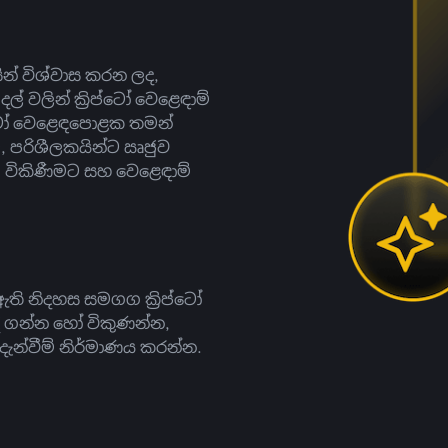
සින් විශ්වාස කරන ලද,
දල් වලින් ක්‍රිප්ටෝ වෙළෙඳාම්
ිප්ටෝ වෙළෙඳපොළක තමන්
, පරිශීලකයින්ට ඍජුව
ට, විකිණීමට සහ වෙළෙඳාම්
ති නිදහස සමගග ක්‍රිප්ටෝ
දී ගන්න හෝ විකුණන්න,
න්වීම් නිර්මාණය කරන්න.