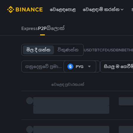
වෙළෙඳපොළ
වෙළෙඳාම් කරන්න
Express
P2P
බ්ලොක්
මිල දී ගන්න
විකුණන්න
USDT
BTC
FDUSD
BNB
ETH
PYG
සියලු ම ගෙවීම්
වෙළෙඳ ප්‍රචාරකයන්