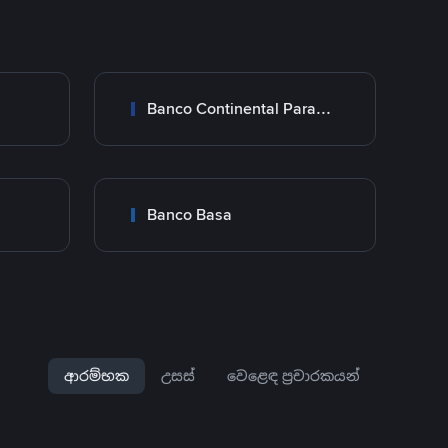
Banco Continental Paraguay
Banco Basa
ආරම්භක
උසස්
වෙළෙඳ ප්‍රචාරකයන්