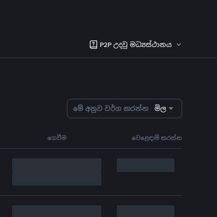
P2P උදවු මධ්‍යස්ථානය
මේ අනුව වර්ග කරන්න
මිල
ගෙවීම
වෙළෙඳාම් කරන්න