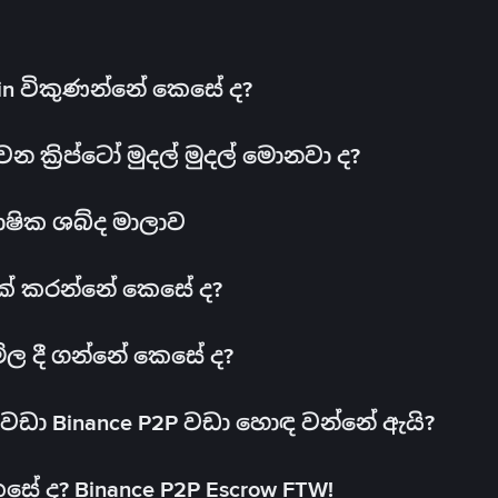
oin විකුණන්නේ කෙසේ ද?
ක්‍රිප්ටෝ මුදල් මුදල් මොනවා ද?
ාෂික ශබ්ද මාලාව
 එක් කරන්නේ කෙසේ ද?
මිල දී ගන්නේ කෙසේ ද?
ඩා Binance P2P වඩා හොඳ වන්නේ ඇයි?
ේ ද? Binance P2P Escrow FTW!