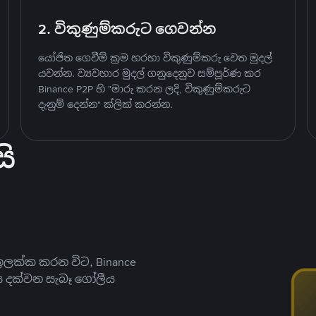
2. විකුණුම්කරුට ගෙවන්න
යෝජිත ගෙවීම් ක්‍රම හරහා විකුණුම්කරු වෙත මුදල්
යවන්න. ව්‍යවහාර මුදල් ගනුදෙනුව සම්පූර්ණ කර
Binance P2P හි "මාරු කරන ලදි, විකුණුම්කරුට
දැනුම් දෙන්න" ක්ලික් කරන්න.
ි
ලක්ක කරන විට, Binance
ය දක්වන සැබෑ ගෝලීය