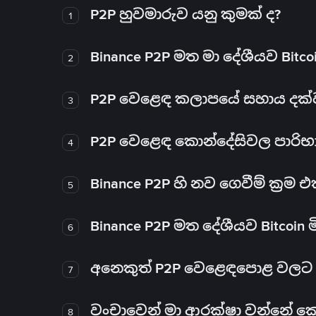
P2P හුවමාරුව යනු කුමක් ද?
1
Binance P2P මත මා දේශීයව Bitc
2
P2P වෙළෙඳ කලාපයේ සහාය දක්වන 
3
P2P වෙළෙඳ කොන්දේසිවල පාරිභ
4
Binance P2P හි නව ගෙවීම් ක්‍රම
5
Binance P2P මත දේශීයව Bitcoin 
6
අනෙකුත් P2P වෙළෙඳපොළ වලට ව
7
වංචාවෙන් මා ආරක්ෂා වන්නේ කෙස
8