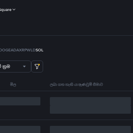
Square
DOGE
ADA
XRP
WLD
SOL
 ක්‍රම
මිල
ලබා ගත හැකි ය/ඇණවුම් සීමාව