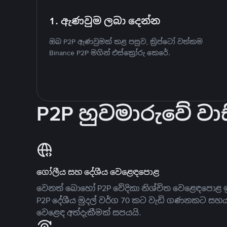
1. ඇණවුම ලබා දෙන්න
ඔබ P2P ඇණවුමක් කළ පසුව, ක්‍රිප්ටෝ වත්කම
Binance P2P මගින් එස්ක්‍රෝරු කෙරේ.
P2P හුවමාරුවේ වාස
ගෝලීය සහ දේශීය වෙළෙඳපොළ
වෙනත් බොහෝ P2P වේදිකා නිශ්චිත වෙළෙඳපොළ ඉ
P2P දේශීය මුදල් වර්ග 70 කට වැඩි ගණනකට සහ
වෙළෙඳ අත්දැකීමක් සපයයි.