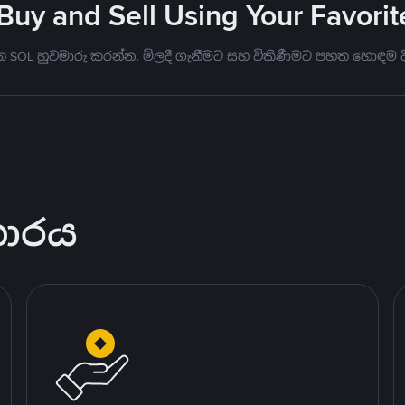
 Buy and Sell Using Your Favor
මත SOL හුවමාරු කරන්න. මිලදී ගැනීමට සහ විකිණීමට පහත හොඳම
කාරය