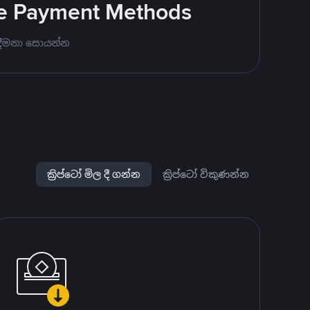
ite Payment Methods
 දීමනා සොයන්න
ක්‍රිප්ටෝ මිල දී ගන්න
ක්‍රිප්ටෝ විකුණන්න