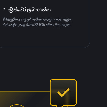
3. ක්‍රිප්ටෝ ලබාගන්න
විකිණුම්කරු මුදල් ලැබීම තහවුරු කළ පසුව,
එස්ක්‍රෝරු කළ ක්‍රිප්ටෝ ඔබ වෙත මුදා හැරේ.