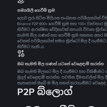
නම්‍යශීලී ගෙවීම් ක්‍රම
ලොව පුරා සිටින මිලියන සංඛ්‍යාත පරිශීලකයින් වි
Binance P2P 800+ ගෙවීම් ක්‍රම සහ 100+ ව්‍යවහාර මු
කිරීමට ආරක්ෂිත වේදිකාවක් සපයයි.විවෘත ක්‍ර
කැමති මිල ගණන් සහ ගෙවීම් ක්‍රම සකසන අතර ම
වෙනත් පරිශීලකයින් සමග ක්‍රිප්ටෝ මිල දී ගැනීම
කිරීමට හැකි ය.
ඔබ කැමති මිල ගණන් යටතේ වෙළෙඳාම් කරන්න
ඔබ කැමති මිලකට මිල දී ගැනීමට සහ විකිණීමට ඇ
මුදල් වෙළෙඳාම් කරන්න. පවතින දීමනාවලින් මිල 
නැතහොත් ඔබේ ම මිල සකස් කරගැනීමට වෙළෙඳ දැ
P2P බ්ලොග්