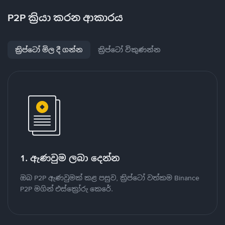
P2P ක්‍රියා කරන ආකාරය
ක්‍රිප්ටෝ මිල දී ගන්න
ක්‍රිප්ටෝ විකුණන්න
1. ඇණවුම ලබා දෙන්න
ඔබ P2P ඇණවුමක් කළ පසුව, ක්‍රිප්ටෝ වත්කම Binance
P2P මගින් එස්ක්‍රෝරු කෙරේ.