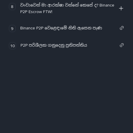
වංචාවෙන් මා ආරක්ෂා වන්නේ කෙසේ ද? Binance
8
P2P Escrow FTW!
Binance P2P වෙළෙඳාමේ නිති ඇසෙන පැණ
9
P2P පරිශීලක ගනුදෙනු ප්‍රතිපත්තිය
10