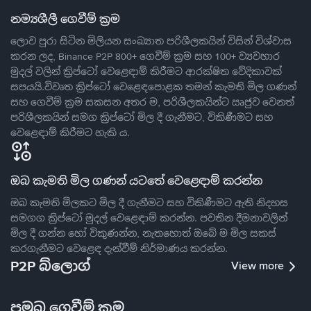
නම්‍යශීලී ගෙවීම් ක්‍රම
ලොව පුරා සිටින මිලියන සංඛ්‍යාත පරිශීලකයින් විසින් විශ්වාස
කරන ලද, Binance P2P 800+ ගෙවීම් ක්‍රම සහ 100+ ව්‍යවහාර
මුදල් වලින් ක්‍රිප්ටෝ වෙළෙඳාම් කිරීමට ආරක්ෂිත වේදිකාවක්
සපයයි.විවෘත ක්‍රිප්ටෝ වෙළෙඳපොළක තමන් කැමති මිල ගණන්
සහ ගෙවීම් ක්‍රම සකසන අතර ම, පරිශීලකයින්ට ඍජුව වෙනත්
පරිශීලකයින් සමග ක්‍රිප්ටෝ මිල දී ගැනීමට, විකිණීමට සහ
වෙළෙඳාම් කිරීමට හැකි ය.
ඔබ කැමති මිල ගණන් යටතේ වෙළෙඳාම් කරන්න
ඔබ කැමති මිලකට මිල දී ගැනීමට සහ විකිණීමට ඇති නිදහස
සමගග ක්‍රිප්ටෝ මුදල් වෙළෙඳාම් කරන්න. පවතින දීමනාවලින්
මිල දී ගන්න හෝ විකුණන්න, නැතහොත් ඔබේ ම මිල සකස්
කරගැනීමට වෙළෙඳ දැන්වීම් නිර්මාණය කරන්න.
P2P බ්ලොග්
View more
ප්‍රමුඛ ගෙවීම් ක්‍රම