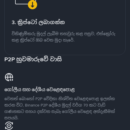
3. ක්‍රිප්ටෝ ලබාගන්න
විකිණුම්කරු මුදල් ලැබීම තහවුරු කළ පසුව, එස්ක්‍රෝරු
කළ ක්‍රිප්ටෝ ඔබ වෙත මුදා හැරේ.
P2P හුවමාරුවේ වාසි
ගෝලීය සහ දේශීය වෙළෙඳපොළ
වෙනත් බොහෝ P2P වේදිකා නිශ්චිත වෙළෙඳපොළ ඉලක්ක
කරන විට, Binance P2P දේශීය මුදල් වර්ග 70 කට වැඩි
ගණනකට සහය දක්වන සැබෑ ගෝලීය වෙළෙඳ අත්දැකීමක්
සපයයි.