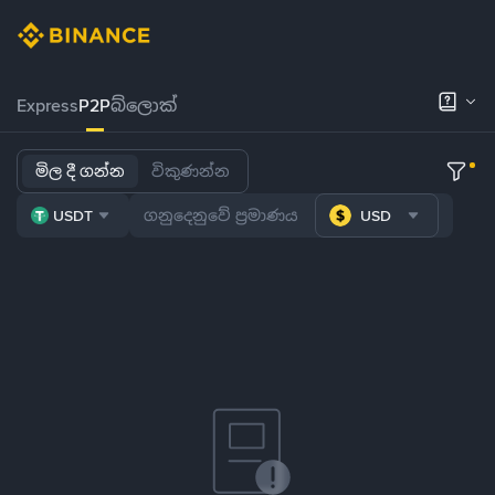
Express
P2P
බ්ලොක්
මිල දී ගන්න
විකුණන්න
USDT
USD