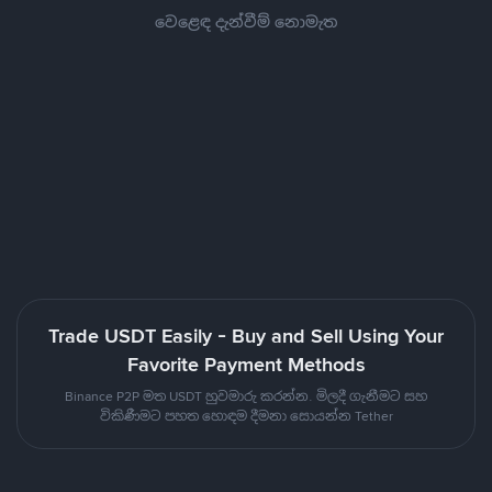
වෙළෙඳ දැන්වීම් නොමැත
Trade USDT Easily - Buy and Sell Using Your
Favorite Payment Methods
Binance P2P මත USDT හුවමාරු කරන්න. මිලදී ගැනීමට සහ
විකිණීමට පහත හොඳම දීමනා සොයන්න Tether