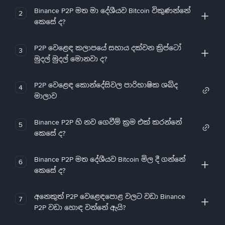
Binance P2P මත මා දේශීයව Bitcoin විකුණන්නේ
2
කෙසේ ද?
P2P වෙළෙඳ කලාපයේ සහාය දක්වන ක්‍රිප්ටෝ
3
මුදල් මුදල් මොනවා ද?
P2P වෙළෙඳ කොන්දේසිවල පාරිභාෂික ශබ්ද
4
මාලාව
Binance P2P හි නව ගෙවීම් ක්‍රම එක් කරන්නේ
5
කෙසේ ද?
Binance P2P මත දේශීයව Bitcoin මිල දී ගන්නේ
6
කෙසේ ද?
අනෙකුත් P2P වෙළෙඳපොළ වලට වඩා Binance
7
P2P වඩා හොඳ වන්නේ ඇයි?