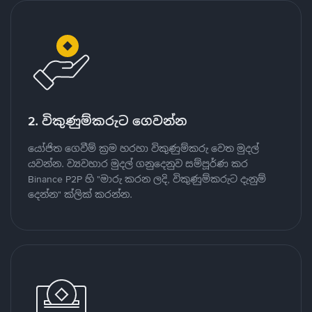
2. විකුණුම්කරුට ගෙවන්න
යෝජිත ගෙවීම් ක්‍රම හරහා විකුණුම්කරු වෙත මුදල්
යවන්න. ව්‍යවහාර මුදල් ගනුදෙනුව සම්පූර්ණ කර
Binance P2P හි "මාරු කරන ලදි, විකුණුම්කරුට දැනුම්
දෙන්න" ක්ලික් කරන්න.