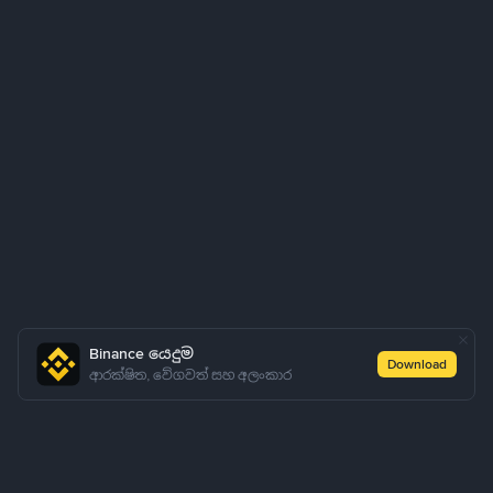
Binance යෙදුම
Download
ආරක්ෂිත, වේගවත් සහ අලංකාර