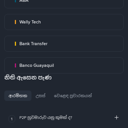
ABA
Wally Tech
Bank Transfer
Banco Guayaquil
නිති ඇසෙන පැණ
ආරම්භක
උසස්
වෙළෙඳ ප්‍රචාරකයන්
P2P හුවමාරුව යනු කුමක් ද?
1