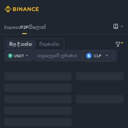
Express
P2P
බ්ලොක්
මිල දී ගන්න
විකුණන්න
USDT
CLP