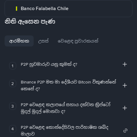
Banco Falabella Chile
නිති ඇසෙන පැණ
ආරම්භක
උසස්
වෙළෙඳ ප්‍රචාරකයන්
P2P හුවමාරුව යනු කුමක් ද?
1
Binance P2P මත මා දේශීයව Bitcoin විකුණන්නේ
2
කෙසේ ද?
P2P වෙළෙඳ කලාපයේ සහාය දක්වන ක්‍රිප්ටෝ
3
මුදල් මුදල් මොනවා ද?
P2P වෙළෙඳ කොන්දේසිවල පාරිභාෂික ශබ්ද
4
මාලාව