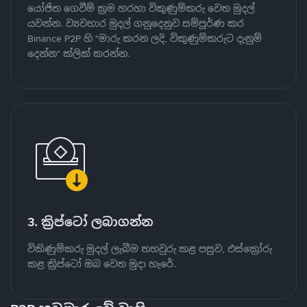
යෝජිත ගෙවීම් ක්‍රම හරහා විකුණුම්කරු වෙත මුදල්
යවන්න. ව්‍යවහාර මුදල් ගනුදෙනුව සම්පූර්ණ කර
Binance P2P හි "මාරු කරන ලදි, විකුණුම්කරුට දැනුම්
දෙන්න" ක්ලික් කරන්න.
3. ක්‍රිප්ටෝ ලබාගන්න
විකිණුම්කරු මුදල් ලැබීම තහවුරු කළ පසුව, එස්ක්‍රෝරු
කළ ක්‍රිප්ටෝ ඔබ වෙත මුදා හැරේ.