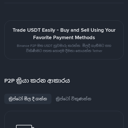
Trade USDT Easily - Buy and Sell Using Your
Favorite Payment Methods
Binance P2P මත USDT හුවමාරු කරන්න. මිලදී ගැනීමට සහ
විකිණීමට පහත හොඳම දීමනා සොයන්න Tether
P2P ක්‍රියා කරන ආකාරය
ක්‍රිප්ටෝ මිල දී ගන්න
ක්‍රිප්ටෝ විකුණන්න