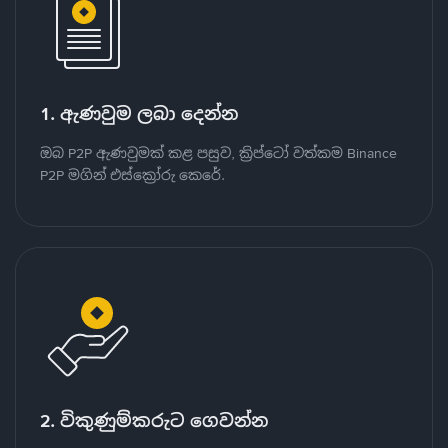
1. ඇණවුම ලබා දෙන්න
ඔබ P2P ඇණවුමක් කළ පසුව, ක්‍රිප්ටෝ වත්කම Binance
P2P මගින් එස්ක්‍රෝරු කෙරේ.
2. විකුණුම්කරුට ගෙවන්න