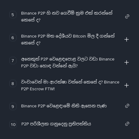
Binance P2P හි නව ගෙවීම් ක්‍රම එක් කරන්නේ
5
කෙසේ ද?
Binance P2P මත දේශීයව Bitcoin මිල දී ගන්නේ
6
කෙසේ ද?
අනෙකුත් P2P වෙළෙඳපොළ වලට වඩා Binance
7
P2P වඩා හොඳ වන්නේ ඇයි?
වංචාවෙන් මා ආරක්ෂා වන්නේ කෙසේ ද? Binance
8
P2P Escrow FTW!
Binance P2P වෙළෙඳාමේ නිති ඇසෙන පැණ
9
P2P පරිශීලක ගනුදෙනු ප්‍රතිපත්තිය
10