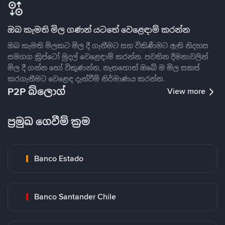
ඔබ කැමති මිල ගණන් යටතේ වෙළෙඳාම් කරන්න
ඔබ කැමති මිලකට මිල දී ගැනීමට සහ විකිණීමට ඇති නිදහස
සමගග ක්‍රිප්ටෝ මුදල් වෙළෙඳාම් කරන්න. පවතින දීමනාවලින්
මිල දී ගන්න හෝ විකුණන්න, නැතහොත් ඔබේ ම මිල සකස්
කරගැනීමට වෙළෙඳ දැන්වීම් නිර්මාණය කරන්න.
P2P බ්ලොග්
View more
ප්‍රමුඛ ගෙවීම් ක්‍රම
Banco Estado
Banco Santander Chile