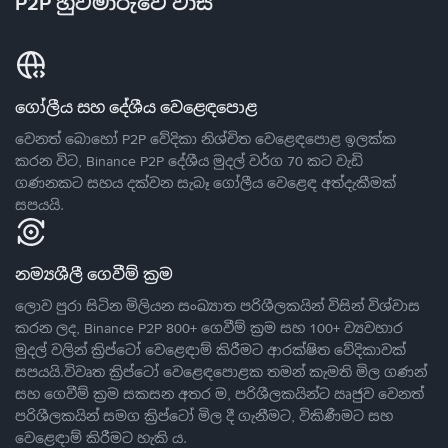
P2P හුවමාරුවේ වාසි
ගෝලීය සහ දේශීය වෙළෙඳපොළ
වෙනත් බොහෝ P2P වේදිකා නිශ්චිත වෙළෙඳපොළ ඉලක්ක
කරන විට, Binance P2P දේශීය මුදල් වර්ග 70 කට වැඩි
ගණනකට සහය දක්වන සැබෑ ගෝලීය වෙළෙඳ අත්දැකීමක්
සපයයි.
නම්‍යශීලී ගෙවීම් ක්‍රම
ලොව පුරා සිටින මිලියන සංඛ්‍යාත පරිශීලකයින් විසින් විශ්වාස
කරන ලද, Binance P2P 800+ ගෙවීම් ක්‍රම සහ 100+ ව්‍යවහාර
මුදල් වලින් ක්‍රිප්ටෝ වෙළෙඳාම් කිරීමට ආරක්ෂිත වේදිකාවක්
සපයයි.විවෘත ක්‍රිප්ටෝ වෙළෙඳපොළක තමන් කැමති මිල ගණන්
සහ ගෙවීම් ක්‍රම සකසන අතර ම, පරිශීලකයින්ට ඍජුව වෙනත්
පරිශීලකයින් සමග ක්‍රිප්ටෝ මිල දී ගැනීමට, විකිණීමට සහ
වෙළෙඳාම් කිරීමට හැකි ය.