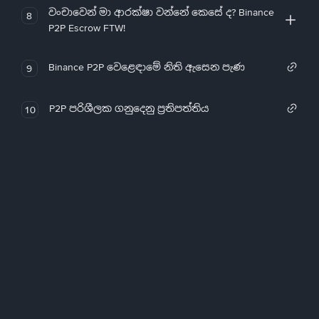
වංචාවෙන් මා ආරක්ෂා වන්නේ කෙසේ ද? Binance
8
P2P Escrow FTW!
Binance P2P වෙළෙඳාමේ නිති ඇසෙන පැණ
9
P2P පරිශීලක ගනුදෙනු ප්‍රතිපත්තිය
10