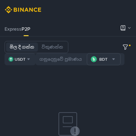
Express
P2P
මිල දී ගන්න
විකුණන්න
USDT
BDT