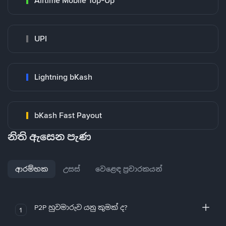
Airtime Mobile Top-Up
UPI
Lightning bKash
bKash Fast Payout
නිති ඇසෙන පැණ
ආරම්භක
උසස්
වෙළෙඳ ප්‍රචාරකයන්
P2P හුවමාරුව යනු කුමක් ද?
1