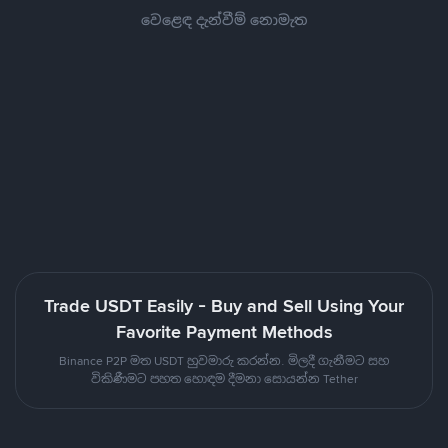
වෙළෙඳ දැන්වීම් නොමැත
Trade USDT Easily - Buy and Sell Using Your
Favorite Payment Methods
Binance P2P මත USDT හුවමාරු කරන්න. මිලදී ගැනීමට සහ
විකිණීමට පහත හොඳම දීමනා සොයන්න Tether