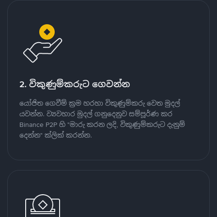
2. විකුණුම්කරුට ගෙවන්න
යෝජිත ගෙවීම් ක්‍රම හරහා විකුණුම්කරු වෙත මුදල්
යවන්න. ව්‍යවහාර මුදල් ගනුදෙනුව සම්පූර්ණ කර
Binance P2P හි "මාරු කරන ලදි, විකුණුම්කරුට දැනුම්
දෙන්න" ක්ලික් කරන්න.