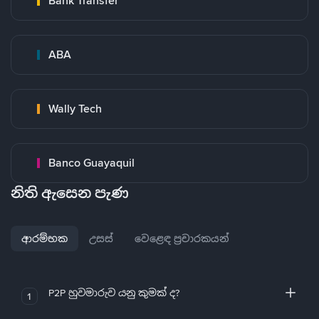
Bank Transfer
ABA
Wally Tech
Banco Guayaquil
නිති ඇසෙන පැණ
ආරම්භක
උසස්
වෙළෙඳ ප්‍රචාරකයන්
P2P හුවමාරුව යනු කුමක් ද?
1