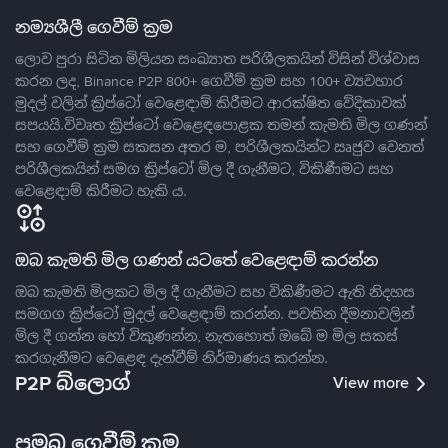
නම්‍යශීලී ගෙවීම් ක්‍රම
ලොව පුරා සිටින මිලියන සංඛ්‍යාත පරිශීලකයින් විසින් විශ්වාස
කරන ලද, Binance P2P 800+ ගෙවීම් ක්‍රම සහ 100+ ව්‍යවහාර
මුදල් වලින් ක්‍රිප්ටෝ වෙළෙඳාම් කිරීමට ආරක්ෂිත වේදිකාවක්
සපයයි.විවෘත ක්‍රිප්ටෝ වෙළෙඳපොළක තමන් කැමති මිල ගණන්
සහ ගෙවීම් ක්‍රම සකසන අතර ම, පරිශීලකයින්ට ඍජුව වෙනත්
පරිශීලකයින් සමග ක්‍රිප්ටෝ මිල දී ගැනීමට, විකිණීමට සහ
වෙළෙඳාම් කිරීමට හැකි ය.
ඔබ කැමති මිල ගණන් යටතේ වෙළෙඳාම් කරන්න
ඔබ කැමති මිලකට මිල දී ගැනීමට සහ විකිණීමට ඇති නිදහස
සමගග ක්‍රිප්ටෝ මුදල් වෙළෙඳාම් කරන්න. පවතින දීමනාවලින්
මිල දී ගන්න හෝ විකුණන්න, නැතහොත් ඔබේ ම මිල සකස්
කරගැනීමට වෙළෙඳ දැන්වීම් නිර්මාණය කරන්න.
P2P බ්ලොග්
View more
ප්‍රමුඛ ගෙවීම් ක්‍රම