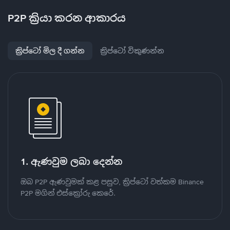
P2P ක්‍රියා කරන ආකාරය
ක්‍රිප්ටෝ මිල දී ගන්න
ක්‍රිප්ටෝ විකුණන්න
1. ඇණවුම ලබා දෙන්න
ඔබ P2P ඇණවුමක් කළ පසුව, ක්‍රිප්ටෝ වත්කම Binance
P2P මගින් එස්ක්‍රෝරු කෙරේ.