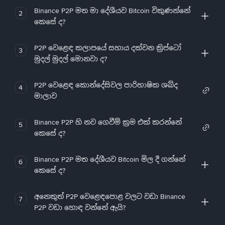
Binance P2P මත මා දේශීයව Bitcoin විකුණන්නේ
2
කෙසේ ද?
P2P වෙළෙඳ කලාපයේ සහාය දක්වන ක්‍රිප්ටෝ
3
මුදල් මුදල් මොනවා ද?
P2P වෙළෙඳ කොන්දේසිවල පාරිභාෂික ශබ්ද
4
මාලාව
Binance P2P හි නව ගෙවීම් ක්‍රම එක් කරන්නේ
5
කෙසේ ද?
Binance P2P මත දේශීයව Bitcoin මිල දී ගන්නේ
6
කෙසේ ද?
අනෙකුත් P2P වෙළෙඳපොළ වලට වඩා Binance
7
P2P වඩා හොඳ වන්නේ ඇයි?