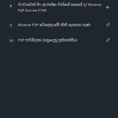
වංචාවෙන් මා ආරක්ෂා වන්නේ කෙසේ ද? Binance
8
P2P Escrow FTW!
Binance P2P වෙළෙඳාමේ නිති ඇසෙන පැණ
9
P2P පරිශීලක ගනුදෙනු ප්‍රතිපත්තිය
10