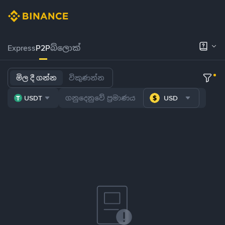
Express
P2P
බ්ලොක්
මිල දී ගන්න
විකුණන්න
USDT
USD