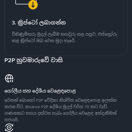
3. ක්‍රිප්ටෝ ලබාගන්න
විකිණුම්කරු මුදල් ලැබීම තහවුරු කළ පසුව, එස්ක්‍රෝරු
කළ ක්‍රිප්ටෝ ඔබ වෙත මුදා හැරේ.
P2P හුවමාරුවේ වාසි
ගෝලීය සහ දේශීය වෙළෙඳපොළ
වෙනත් බොහෝ P2P වේදිකා නිශ්චිත වෙළෙඳපොළ ඉලක්ක
කරන විට, Binance P2P දේශීය මුදල් වර්ග 70 කට වැඩි
ගණනකට සහය දක්වන සැබෑ ගෝලීය වෙළෙඳ අත්දැකීමක්
සපයයි.