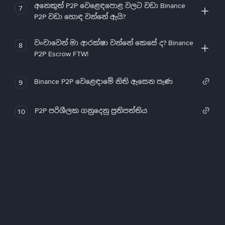
අනෙකුත් P2P වෙළෙඳපොළ වලට වඩා Binance
7
P2P වඩා හොඳ වන්නේ ඇයි?
වංචාවෙන් මා ආරක්ෂා වන්නේ කෙසේ ද? Binance
8
P2P Escrow FTW!
Binance P2P වෙළෙඳාමේ නිති ඇසෙන පැණ
9
P2P පරිශීලක ගනුදෙනු ප්‍රතිපත්තිය
10