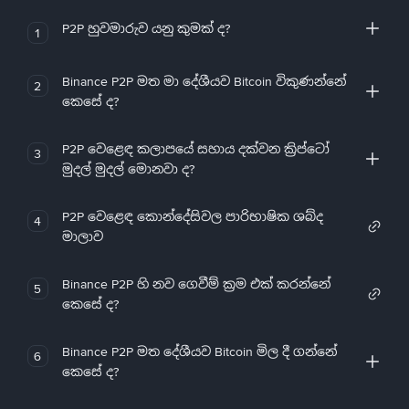
P2P හුවමාරුව යනු කුමක් ද?
1
Binance P2P මත මා දේශීයව Bitcoin විකුණන්නේ
2
කෙසේ ද?
P2P වෙළෙඳ කලාපයේ සහාය දක්වන ක්‍රිප්ටෝ
3
මුදල් මුදල් මොනවා ද?
P2P වෙළෙඳ කොන්දේසිවල පාරිභාෂික ශබ්ද
4
මාලාව
Binance P2P හි නව ගෙවීම් ක්‍රම එක් කරන්නේ
5
කෙසේ ද?
Binance P2P මත දේශීයව Bitcoin මිල දී ගන්නේ
6
කෙසේ ද?