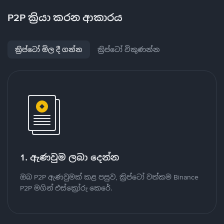
P2P ක්‍රියා කරන ආකාරය
ක්‍රිප්ටෝ මිල දී ගන්න
ක්‍රිප්ටෝ විකුණන්න
1. ඇණවුම ලබා දෙන්න
ඔබ P2P ඇණවුමක් කළ පසුව, ක්‍රිප්ටෝ වත්කම Binance
P2P මගින් එස්ක්‍රෝරු කෙරේ.