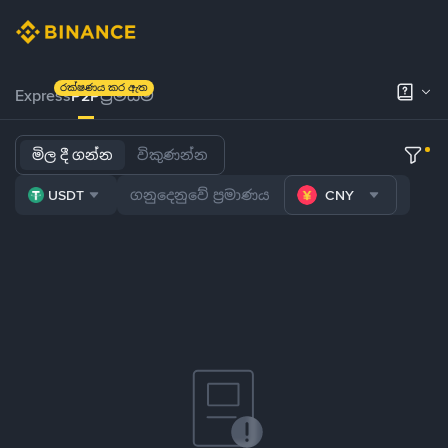
රක්ෂණය කර ඇත
Express
P2P
ප්‍රිමියම්
මිල දී ගන්න
විකුණන්න
USDT
CNY