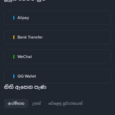
Alipay
Bank Transfer
WeChat
QQ Wallet
නිති ඇසෙන පැණ
ආරම්භක
උසස්
වෙළෙඳ ප්‍රචාරකයන්