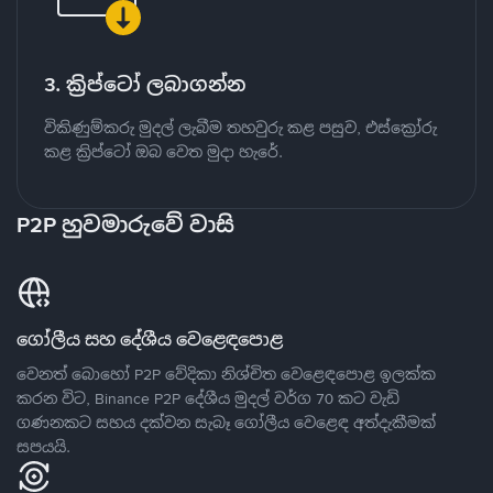
3. ක්‍රිප්ටෝ ලබාගන්න
විකිණුම්කරු මුදල් ලැබීම තහවුරු කළ පසුව, එස්ක්‍රෝරු
කළ ක්‍රිප්ටෝ ඔබ වෙත මුදා හැරේ.
P2P හුවමාරුවේ වාසි
ගෝලීය සහ දේශීය වෙළෙඳපොළ
වෙනත් බොහෝ P2P වේදිකා නිශ්චිත වෙළෙඳපොළ ඉලක්ක
කරන විට, Binance P2P දේශීය මුදල් වර්ග 70 කට වැඩි
ගණනකට සහය දක්වන සැබෑ ගෝලීය වෙළෙඳ අත්දැකීමක්
සපයයි.