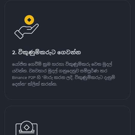
2. විකුණුම්කරුට ගෙවන්න
යෝජිත ගෙවීම් ක්‍රම හරහා විකුණුම්කරු වෙත මුදල්
යවන්න. ව්‍යවහාර මුදල් ගනුදෙනුව සම්පූර්ණ කර
Binance P2P හි "මාරු කරන ලදි, විකුණුම්කරුට දැනුම්
දෙන්න" ක්ලික් කරන්න.