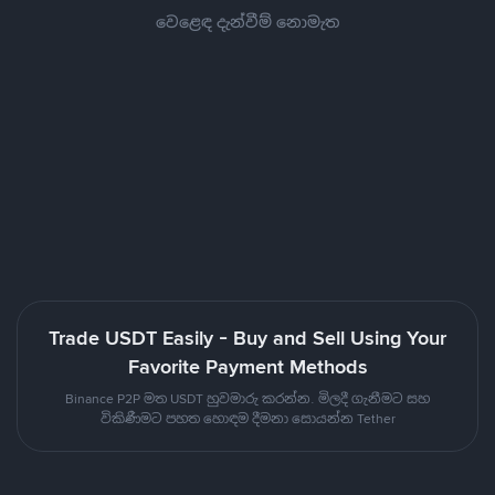
වෙළෙඳ දැන්වීම් නොමැත
Trade USDT Easily - Buy and Sell Using Your
Favorite Payment Methods
Binance P2P මත USDT හුවමාරු කරන්න. මිලදී ගැනීමට සහ
විකිණීමට පහත හොඳම දීමනා සොයන්න Tether