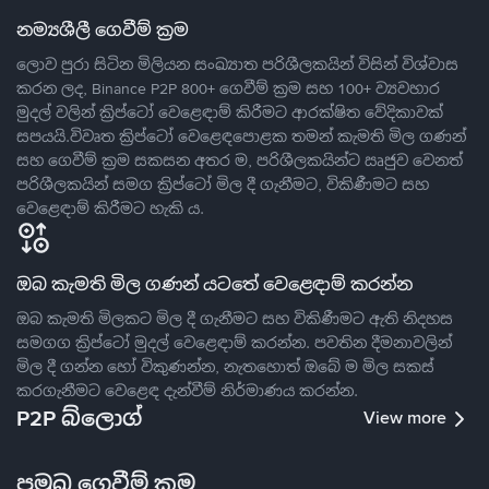
නම්‍යශීලී ගෙවීම් ක්‍රම
ලොව පුරා සිටින මිලියන සංඛ්‍යාත පරිශීලකයින් විසින් විශ්වාස
කරන ලද, Binance P2P 800+ ගෙවීම් ක්‍රම සහ 100+ ව්‍යවහාර
මුදල් වලින් ක්‍රිප්ටෝ වෙළෙඳාම් කිරීමට ආරක්ෂිත වේදිකාවක්
සපයයි.විවෘත ක්‍රිප්ටෝ වෙළෙඳපොළක තමන් කැමති මිල ගණන්
සහ ගෙවීම් ක්‍රම සකසන අතර ම, පරිශීලකයින්ට ඍජුව වෙනත්
පරිශීලකයින් සමග ක්‍රිප්ටෝ මිල දී ගැනීමට, විකිණීමට සහ
වෙළෙඳාම් කිරීමට හැකි ය.
ඔබ කැමති මිල ගණන් යටතේ වෙළෙඳාම් කරන්න
ඔබ කැමති මිලකට මිල දී ගැනීමට සහ විකිණීමට ඇති නිදහස
සමගග ක්‍රිප්ටෝ මුදල් වෙළෙඳාම් කරන්න. පවතින දීමනාවලින්
මිල දී ගන්න හෝ විකුණන්න, නැතහොත් ඔබේ ම මිල සකස්
කරගැනීමට වෙළෙඳ දැන්වීම් නිර්මාණය කරන්න.
P2P බ්ලොග්
View more
ප්‍රමුඛ ගෙවීම් ක්‍රම