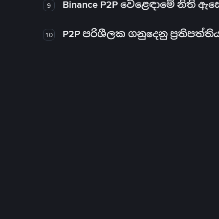
Binance P2P වෙළෙඳාමේ නිති ඇ
9
P2P පරිශීලක ගනුදෙනු ප්‍රතිපත්ති
10