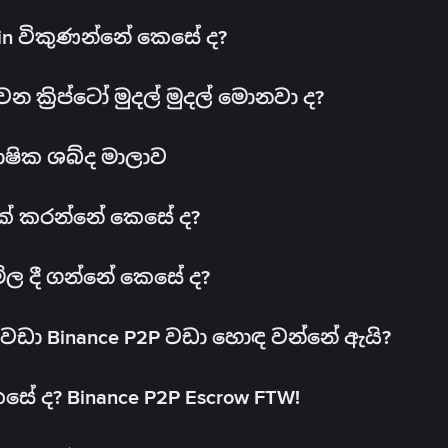
oin විකුණන්නේ කෙසේ ද?
ක්‍රිප්ටෝ මුදල් මුදල් මොනවා ද?
ාෂික ශබ්ද මාලාව
 එක් කරන්නේ කෙසේ ද?
මිල දී ගන්නේ කෙසේ ද?
ඩා Binance P2P වඩා හොඳ වන්නේ ඇයි?
ේ ද? Binance P2P Escrow FTW!