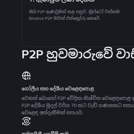
ඔබ P2P ඇණවුමක් කළ පසුව, ක්‍රිප්ටෝ වත්කම
Binance P2P මගින් එස්ක්‍රෝරු කෙරේ.
P2P හුවමාරුවේ වාස
ගෝලීය සහ දේශීය වෙළෙඳපොළ
වෙනත් බොහෝ P2P වේදිකා නිශ්චිත වෙළෙඳපොළ ඉ
P2P දේශීය මුදල් වර්ග 70 කට වැඩි ගණනකට සහ
වෙළෙඳ අත්දැකීමක් සපයයි.