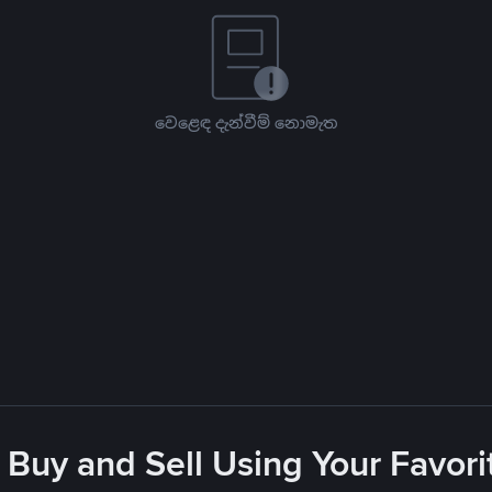
වෙළෙඳ දැන්වීම් නොමැත
 Buy and Sell Using Your Favo