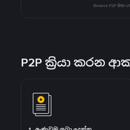
Binance P2P මත 
P2P ක්‍රියා කරන ආ
1. ඇණවුම ලබා දෙන්න