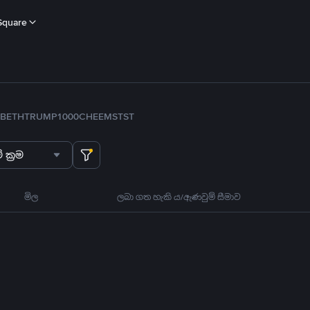
Square
B
ETH
TRUMP
1000CHEEMS
TST
 ක්‍රම
මිල
ලබා ගත හැකි ය/ඇණවුම් සීමාව