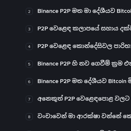
Binance P2P මත මා දේශීයව Bitc
2
P2P වෙළෙඳ කලාපයේ සහාය දක්වන 
3
P2P වෙළෙඳ කොන්දේසිවල පාරිභ
4
Binance P2P හි නව ගෙවීම් ක්‍රම
5
Binance P2P මත දේශීයව Bitcoin 
6
අනෙකුත් P2P වෙළෙඳපොළ වලට ව
7
වංචාවෙන් මා ආරක්ෂා වන්නේ කෙස
8