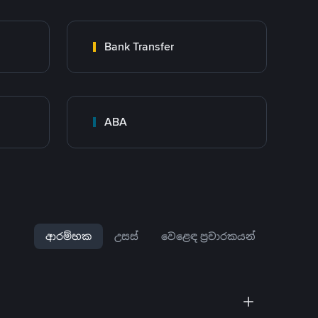
Bank Transfer
ABA
ආරම්භක
උසස්
වෙළෙඳ ප්‍රචාරකයන්