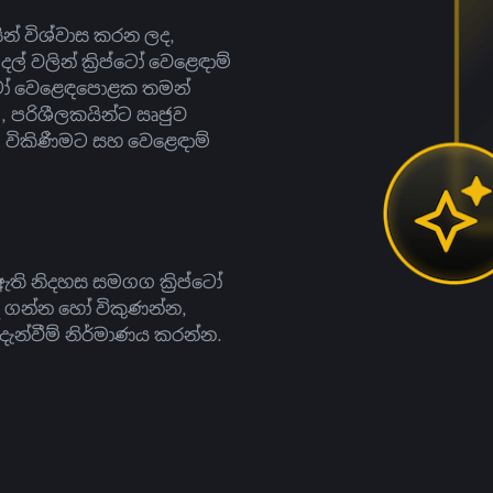
සින් විශ්වාස කරන ලද,
දල් වලින් ක්‍රිප්ටෝ වෙළෙඳාම්
ිප්ටෝ වෙළෙඳපොළක තමන්
, පරිශීලකයින්ට ඍජුව
ට, විකිණීමට සහ වෙළෙඳාම්
ති නිදහස සමගග ක්‍රිප්ටෝ
දී ගන්න හෝ විකුණන්න,
න්වීම් නිර්මාණය කරන්න.