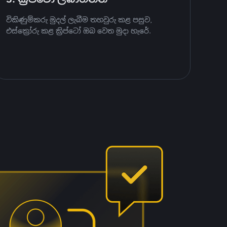
විකිණුම්කරු මුදල් ලැබීම තහවුරු කළ පසුව,
එස්ක්‍රෝරු කළ ක්‍රිප්ටෝ ඔබ වෙත මුදා හැරේ.