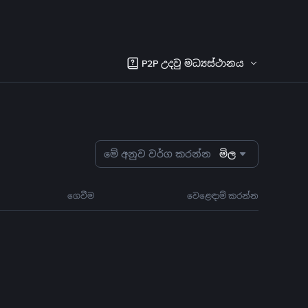
P2P උදවු මධ්‍යස්ථානය
මේ අනුව වර්ග කරන්න
මිල
ගෙවීම
වෙළෙඳාම් කරන්න