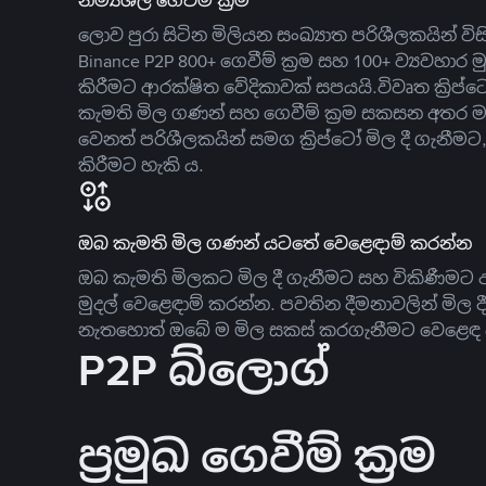
නම්‍යශීලී ගෙවීම් ක්‍රම
ලොව පුරා සිටින මිලියන සංඛ්‍යාත පරිශීලකයින් වි
Binance P2P 800+ ගෙවීම් ක්‍රම සහ 100+ ව්‍යවහාර මු
කිරීමට ආරක්ෂිත වේදිකාවක් සපයයි.විවෘත ක්‍ර
කැමති මිල ගණන් සහ ගෙවීම් ක්‍රම සකසන අතර ම
වෙනත් පරිශීලකයින් සමග ක්‍රිප්ටෝ මිල දී ගැනීම
කිරීමට හැකි ය.
ඔබ කැමති මිල ගණන් යටතේ වෙළෙඳාම් කරන්න
ඔබ කැමති මිලකට මිල දී ගැනීමට සහ විකිණීමට ඇ
මුදල් වෙළෙඳාම් කරන්න. පවතින දීමනාවලින් මිල 
නැතහොත් ඔබේ ම මිල සකස් කරගැනීමට වෙළෙඳ දැ
P2P බ්ලොග්
ප්‍රමුඛ ගෙවීම් ක්‍රම