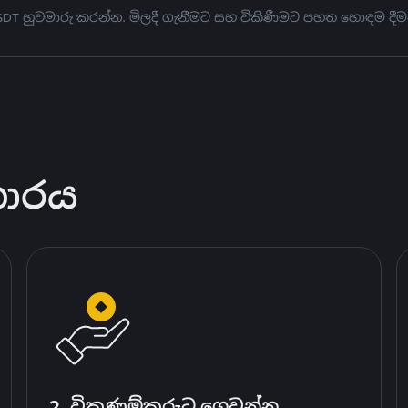
USDT හුවමාරු කරන්න. මිලදී ගැනීමට සහ විකිණීමට පහත හොඳම දීම
කාරය
2. විකුණුම්කරුට ගෙවන්න