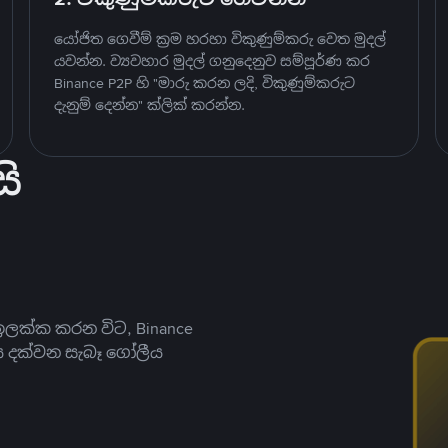
යෝජිත ගෙවීම් ක්‍රම හරහා විකුණුම්කරු වෙත මුදල්
යවන්න. ව්‍යවහාර මුදල් ගනුදෙනුව සම්පූර්ණ කර
Binance P2P හි "මාරු කරන ලදි, විකුණුම්කරුට
දැනුම් දෙන්න" ක්ලික් කරන්න.
ි
ලක්ක කරන විට, Binance
ය දක්වන සැබෑ ගෝලීය