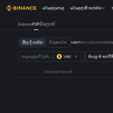
වෙළෙඳපොළ
වෙළෙඳාම් කරන්න
Express
P2P
බ්ලොක්
මිල දී ගන්න
විකුණන්න
USDT
BTC
USDC
FDUSD
BN
USD
සියලු ම ගෙවීම්
වෙළෙඳ ප්‍රචාරකයන්