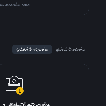
නා සොයන්න Tether
ක්‍රිප්ටෝ මිල දී ගන්න
ක්‍රිප්ටෝ විකුණන්න
3. ක්‍රිප්ටෝ ලබාගන්න