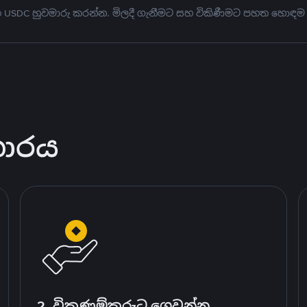
මත USDC හුවමාරු කරන්න. මිලදී ගැනීමට සහ විකිණීමට පහත හොඳම
කාරය
2. විකුණුම්කරුට ගෙවන්න