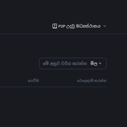
P2P උදවු මධ්‍යස්ථානය
මේ අනුව වර්ග කරන්න
මිල
ගෙවීම
වෙළෙඳාම් කරන්න