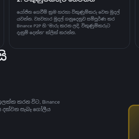
යෝජිත ගෙවීම් ක්‍රම හරහා විකුණුම්කරු වෙත මුදල්
යවන්න. ව්‍යවහාර මුදල් ගනුදෙනුව සම්පූර්ණ කර
Binance P2P හි "මාරු කරන ලදි, විකුණුම්කරුට
දැනුම් දෙන්න" ක්ලික් කරන්න.
ි
ලක්ක කරන විට, Binance
ය දක්වන සැබෑ ගෝලීය