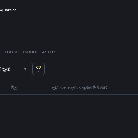
Square
OL
FDUSD
TUSD
DOGE
ASTER
 ක්‍රම
මිල
ලබා ගත හැකි ය/ඇණවුම් සීමාව