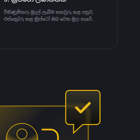
විකිණුම්කරු මුදල් ලැබීම තහවුරු කළ පසුව,
එස්ක්‍රෝරු කළ ක්‍රිප්ටෝ ඔබ වෙත මුදා හැරේ.