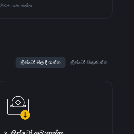
 දීමනා සොයන්න
ක්‍රිප්ටෝ මිල දී ගන්න
ක්‍රිප්ටෝ විකුණන්න
3. ක්‍රිප්ටෝ ලබාගන්න