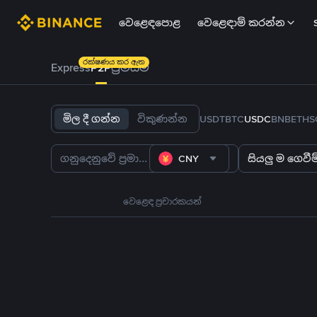
වෙළෙඳපොළ
වෙළෙඳාම් කරන්න
රක්ෂණය කර ඇත
Express
P2P
ප්‍රිමියම්
මිල දී ගන්න
විකුණන්න
USDT
BTC
USDC
BNB
ETH
S
CNY
සියලු ම ගෙවීම්
වෙළෙඳ ප්‍රචාරකයන්