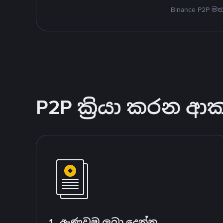
Binance P2P 
P2P ක්‍රියා කරන ආ
1. ඇණවුම ලබා දෙන්න