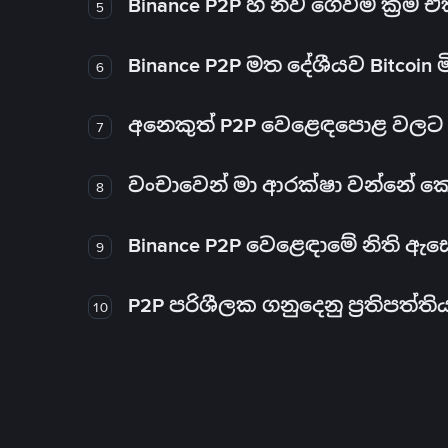
Binance P2P හි නව ගෙවීම් ක්‍රම
5
Binance P2P මත දේශීයව Bitcoin 
6
අනෙකුත් P2P වෙළෙඳපොළ වලට ව
7
වංචාවෙන් මා ආරක්ෂා වන්නේ කෙස
8
Binance P2P වෙළෙඳාමේ නිති ඇ
9
P2P පරිශීලක ගනුදෙනු ප්‍රතිපත්ති
10