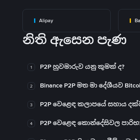
Alipay
Ba
නිති ඇසෙන පැණ
P2P හුවමාරුව යනු කුමක් ද?
1
Binance P2P මත මා දේශීයව Bitc
2
P2P වෙළෙඳ කලාපයේ සහාය දක්වන 
3
P2P වෙළෙඳ කොන්දේසිවල පාරිභ
4