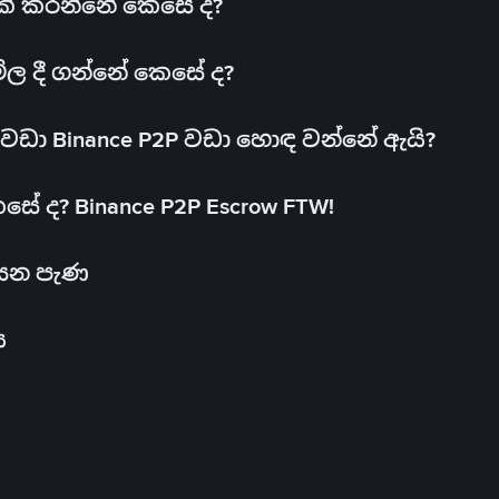
 එක් කරන්නේ කෙසේ ද?
මිල දී ගන්නේ කෙසේ ද?
ඩා Binance P2P වඩා හොඳ වන්නේ ඇයි?
ේ ද? Binance P2P Escrow FTW!
සෙන පැණ
ය