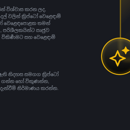
සින් විශ්වාස කරන ලද,
දල් වලින් ක්‍රිප්ටෝ වෙළෙඳාම්
ිප්ටෝ වෙළෙඳපොළක තමන්
, පරිශීලකයින්ට ඍජුව
ට, විකිණීමට සහ වෙළෙඳාම්
ති නිදහස සමගග ක්‍රිප්ටෝ
දී ගන්න හෝ විකුණන්න,
න්වීම් නිර්මාණය කරන්න.