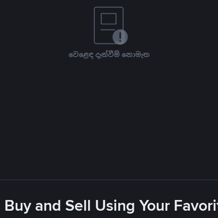
වෙළෙඳ දැන්වීම් නොමැත
 Buy and Sell Using Your Favo