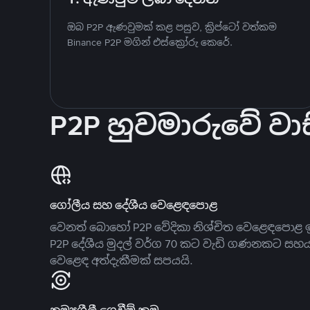
ඔබ P2P ඇණවුමක් කළ පසුව, ක්‍රිප්ටෝ වත්කම
Binance P2P මගින් එස්ක්‍රෝරු කෙරේ.
P2P හුවමාරුවේ වාස
ගෝලීය සහ දේශීය වෙළෙඳපොළ
වෙනත් බොහෝ P2P වේදිකා නිශ්චිත වෙළෙඳපොළ ඉ
P2P දේශීය මුදල් වර්ග 70 කට වැඩි ගණනකට සහ
වෙළෙඳ අත්දැකීමක් සපයයි.