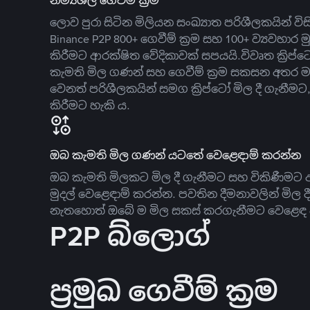
නම්‍යශීලී ගෙවීම් ක්‍රම
ලොව පුරා සිටින මිලියන සංඛ්‍යාත පරිශීලකයින් වි
Binance P2P 800+ ගෙවීම් ක්‍රම සහ 100+ ව්‍යවහාර මු
කිරීමට ආරක්ෂිත වේදිකාවක් සපයයි.විවෘත ක්‍ර
කැමති මිල ගණන් සහ ගෙවීම් ක්‍රම සකසන අතර ම
වෙනත් පරිශීලකයින් සමග ක්‍රිප්ටෝ මිල දී ගැනීම
කිරීමට හැකි ය.
ඔබ කැමති මිල ගණන් යටතේ වෙළෙඳාම් කරන්න
ඔබ කැමති මිලකට මිල දී ගැනීමට සහ විකිණීමට ඇ
මුදල් වෙළෙඳාම් කරන්න. පවතින දීමනාවලින් මිල 
නැතහොත් ඔබේ ම මිල සකස් කරගැනීමට වෙළෙඳ දැ
P2P බ්ලොග්
ප්‍රමුඛ ගෙවීම් ක්‍රම