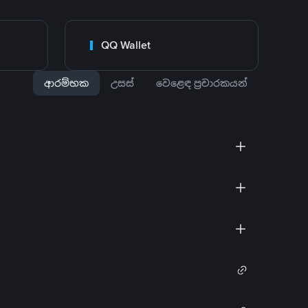
QQ Wallet
ආරම්භක
උසස්
වෙළෙඳ ප්‍රචාරකයන්