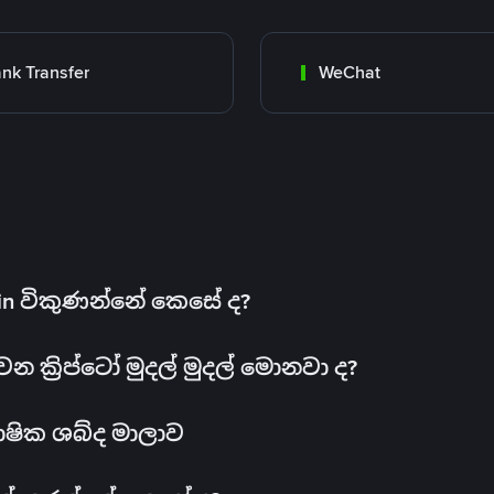
nk Transfer
WeChat
oin විකුණන්නේ කෙසේ ද?
ක්‍රිප්ටෝ මුදල් මුදල් මොනවා ද?
ාෂික ශබ්ද මාලාව