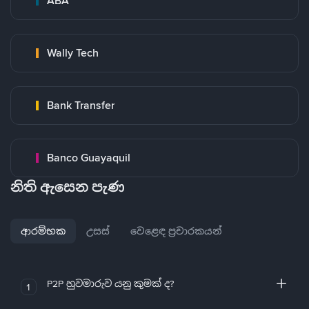
ABA
Wally Tech
Bank Transfer
Banco Guayaquil
නිති ඇසෙන පැණ
ආරම්භක
උසස්
වෙළෙඳ ප්‍රචාරකයන්
P2P හුවමාරුව යනු කුමක් ද?
1