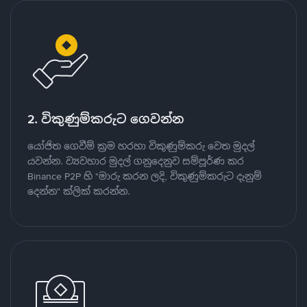
2. විකුණුම්කරුට ගෙවන්න
යෝජිත ගෙවීම් ක්‍රම හරහා විකුණුම්කරු වෙත මුදල්
යවන්න. ව්‍යවහාර මුදල් ගනුදෙනුව සම්පූර්ණ කර
Binance P2P හි "මාරු කරන ලදි, විකුණුම්කරුට දැනුම්
දෙන්න" ක්ලික් කරන්න.