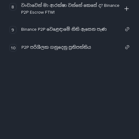
වංචාවෙන් මා ආරක්ෂා වන්නේ කෙසේ ද? Binance
8
P2P Escrow FTW!
Binance P2P වෙළෙඳාමේ නිති ඇසෙන පැණ
9
P2P පරිශීලක ගනුදෙනු ප්‍රතිපත්තිය
10