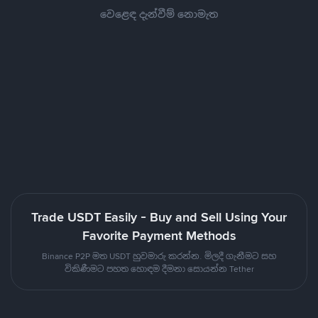
වෙළෙඳ දැන්වීම් නොමැත
Trade USDT Easily - Buy and Sell Using Your
Favorite Payment Methods
Binance P2P මත USDT හුවමාරු කරන්න. මිලදී ගැනීමට සහ
විකිණීමට පහත හොඳම දීමනා සොයන්න Tether