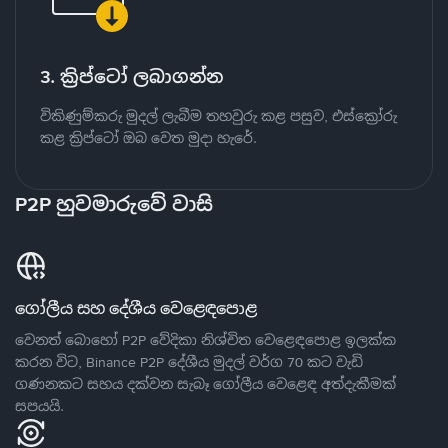
3. ක්‍රිප්ටෝ ලබාගන්න
විකිණුම්කරු මුදල් ලැබීම තහවුරු කළ පසුව, එස්ක්‍රෝරු
කළ ක්‍රිප්ටෝ ඔබ වෙත මුදා හැරේ.
P2P හුවමාරුවේ වාසි
ගෝලීය සහ දේශීය වෙළෙඳපොළ
වෙනත් බොහෝ P2P වේදිකා නිශ්චිත වෙළෙඳපොළ ඉලක්ක
කරන විට, Binance P2P දේශීය මුදල් වර්ග 70 කට වැඩි
ගණනකට සහය දක්වන සැබෑ ගෝලීය වෙළෙඳ අත්දැකීමක්
සපයයි.