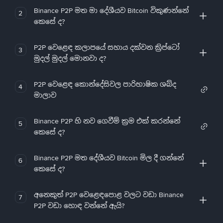
Binance P2P මත මා දේශීයව Bitcoin විකුණන්නේ
2
කෙසේ ද?
P2P වෙළෙඳ කලාපයේ සහාය දක්වන ක්‍රිප්ටෝ
3
මුදල් මුදල් මොනවා ද?
P2P වෙළෙඳ කොන්දේසිවල පාරිභාෂික ශබ්ද
4
මාලාව
Binance P2P හි නව ගෙවීම් ක්‍රම එක් කරන්නේ
5
කෙසේ ද?
Binance P2P මත දේශීයව Bitcoin මිල දී ගන්නේ
6
කෙසේ ද?
අනෙකුත් P2P වෙළෙඳපොළ වලට වඩා Binance
7
P2P වඩා හොඳ වන්නේ ඇයි?