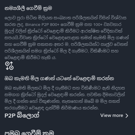
නම්‍යශීලී ගෙවීම් ක්‍රම
ලොව පුරා සිටින මිලියන සංඛ්‍යාත පරිශීලකයින් විසින් විශ්වාස
කරන ලද, Binance P2P 800+ ගෙවීම් ක්‍රම සහ 100+ ව්‍යවහාර
මුදල් වලින් ක්‍රිප්ටෝ වෙළෙඳාම් කිරීමට ආරක්ෂිත වේදිකාවක්
සපයයි.විවෘත ක්‍රිප්ටෝ වෙළෙඳපොළක තමන් කැමති මිල ගණන්
සහ ගෙවීම් ක්‍රම සකසන අතර ම, පරිශීලකයින්ට ඍජුව වෙනත්
පරිශීලකයින් සමග ක්‍රිප්ටෝ මිල දී ගැනීමට, විකිණීමට සහ
වෙළෙඳාම් කිරීමට හැකි ය.
ඔබ කැමති මිල ගණන් යටතේ වෙළෙඳාම් කරන්න
ඔබ කැමති මිලකට මිල දී ගැනීමට සහ විකිණීමට ඇති නිදහස
සමගග ක්‍රිප්ටෝ මුදල් වෙළෙඳාම් කරන්න. පවතින දීමනාවලින්
මිල දී ගන්න හෝ විකුණන්න, නැතහොත් ඔබේ ම මිල සකස්
කරගැනීමට වෙළෙඳ දැන්වීම් නිර්මාණය කරන්න.
P2P බ්ලොග්
View more
ප්‍රමුඛ ගෙවීම් ක්‍රම