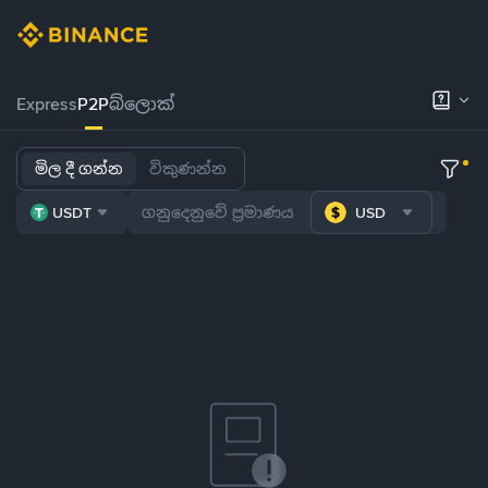
Express
P2P
බ්ලොක්
මිල දී ගන්න
විකුණන්න
USDT
USD