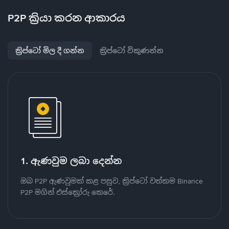
P2P ක්‍රියා කරන ආකාරය
ක්‍රිප්ටෝ මිල දී ගන්න
ක්‍රිප්ටෝ විකුණන්න
1. ඇණවුම ලබා දෙන්න
ඔබ P2P ඇණවුමක් කළ පසුව, ක්‍රිප්ටෝ වත්කම Binance
P2P මගින් එස්ක්‍රෝරු කෙරේ.