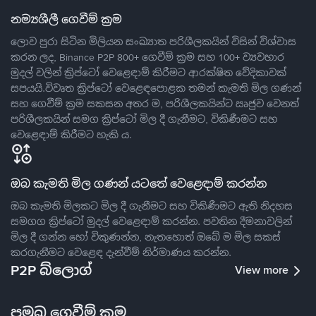
නම්‍යශීලී ගෙවීම් ක්‍රම
ලොව පුරා සිටින මිලියන සංඛ්‍යාත පරිශීලකයින් විසින් විශ්වාස
කරන ලද, Binance P2P 800+ ගෙවීම් ක්‍රම සහ 100+ ව්‍යවහාර
මුදල් වලින් ක්‍රිප්ටෝ වෙළෙඳාම් කිරීමට ආරක්ෂිත වේදිකාවක්
සපයයි.විවෘත ක්‍රිප්ටෝ වෙළෙඳපොළක තමන් කැමති මිල ගණන්
සහ ගෙවීම් ක්‍රම සකසන අතර ම, පරිශීලකයින්ට ඍජුව වෙනත්
පරිශීලකයින් සමග ක්‍රිප්ටෝ මිල දී ගැනීමට, විකිණීමට සහ
වෙළෙඳාම් කිරීමට හැකි ය.
ඔබ කැමති මිල ගණන් යටතේ වෙළෙඳාම් කරන්න
ඔබ කැමති මිලකට මිල දී ගැනීමට සහ විකිණීමට ඇති නිදහස
සමගග ක්‍රිප්ටෝ මුදල් වෙළෙඳාම් කරන්න. පවතින දීමනාවලින්
මිල දී ගන්න හෝ විකුණන්න, නැතහොත් ඔබේ ම මිල සකස්
කරගැනීමට වෙළෙඳ දැන්වීම් නිර්මාණය කරන්න.
P2P බ්ලොග්
View more
ප්‍රමුඛ ගෙවීම් ක්‍රම