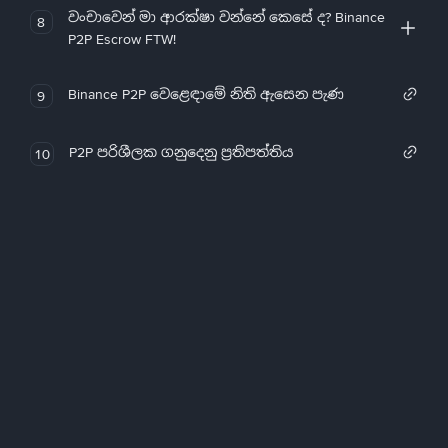
වංචාවෙන් මා ආරක්ෂා වන්නේ කෙසේ ද? Binance
8
P2P Escrow FTW!
Binance P2P වෙළෙඳාමේ නිති ඇසෙන පැණ
9
P2P පරිශීලක ගනුදෙනු ප්‍රතිපත්තිය
10