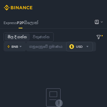
Express
P2P
බ්ලොක්
මිල දී ගන්න
විකුණන්න
BNB
USD