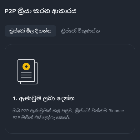
P2P ක්‍රියා කරන ආකාරය
ක්‍රිප්ටෝ මිල දී ගන්න
ක්‍රිප්ටෝ විකුණන්න
1. ඇණවුම ලබා දෙන්න
ඔබ P2P ඇණවුමක් කළ පසුව, ක්‍රිප්ටෝ වත්කම Binance
P2P මගින් එස්ක්‍රෝරු කෙරේ.