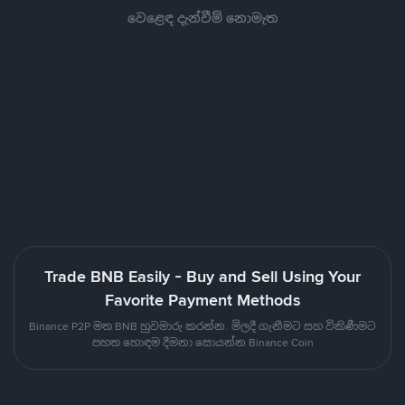
වෙළෙඳ දැන්වීම් නොමැත
Trade BNB Easily - Buy and Sell Using Your
Favorite Payment Methods
Binance P2P මත BNB හුවමාරු කරන්න. මිලදී ගැනීමට සහ විකිණීමට
පහත හොඳම දීමනා සොයන්න Binance Coin