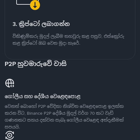
3. ක්‍රිප්ටෝ ලබාගන්න
විකිණුම්කරු මුදල් ලැබීම තහවුරු කළ පසුව, එස්ක්‍රෝරු
කළ ක්‍රිප්ටෝ ඔබ වෙත මුදා හැරේ.
P2P හුවමාරුවේ වාසි
ගෝලීය සහ දේශීය වෙළෙඳපොළ
වෙනත් බොහෝ P2P වේදිකා නිශ්චිත වෙළෙඳපොළ ඉලක්ක
කරන විට, Binance P2P දේශීය මුදල් වර්ග 70 කට වැඩි
ගණනකට සහය දක්වන සැබෑ ගෝලීය වෙළෙඳ අත්දැකීමක්
සපයයි.