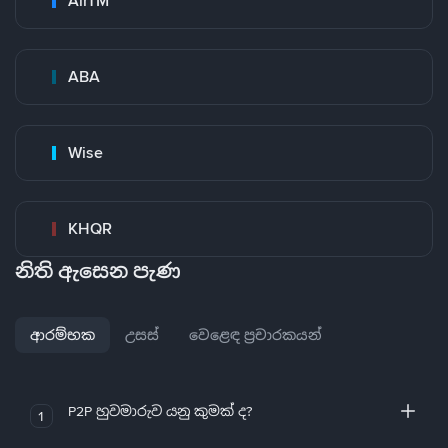
AirTM
ABA
Wise
KHQR
නිති ඇසෙන පැණ
ආරම්භක
උසස්
වෙළෙඳ ප්‍රචාරකයන්
P2P හුවමාරුව යනු කුමක් ද?
1