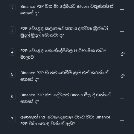
Binance P2P මත මා දේශීයව Bitcoin විකුණන්නේ
2
කෙසේ ද?
P2P වෙළෙඳ කලාපයේ සහාය දක්වන ක්‍රිප්ටෝ
3
මුදල් මුදල් මොනවා ද?
P2P වෙළෙඳ කොන්දේසිවල පාරිභාෂික ශබ්ද
4
මාලාව
Binance P2P හි නව ගෙවීම් ක්‍රම එක් කරන්නේ
5
කෙසේ ද?
Binance P2P මත දේශීයව Bitcoin මිල දී ගන්නේ
6
කෙසේ ද?
අනෙකුත් P2P වෙළෙඳපොළ වලට වඩා Binance
7
P2P වඩා හොඳ වන්නේ ඇයි?