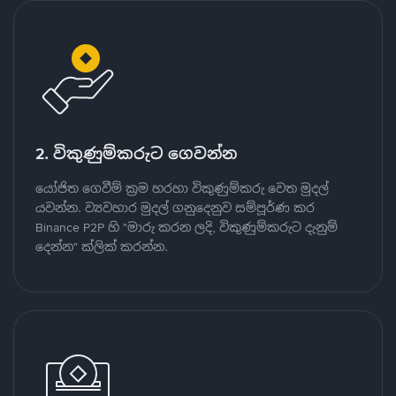
2. විකුණුම්කරුට ගෙවන්න
යෝජිත ගෙවීම් ක්‍රම හරහා විකුණුම්කරු වෙත මුදල්
යවන්න. ව්‍යවහාර මුදල් ගනුදෙනුව සම්පූර්ණ කර
Binance P2P හි "මාරු කරන ලදි, විකුණුම්කරුට දැනුම්
දෙන්න" ක්ලික් කරන්න.