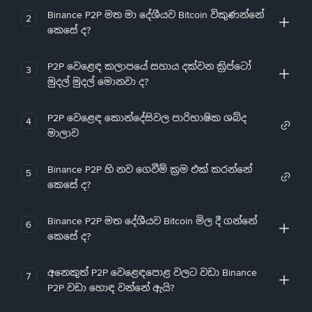
Binance P2P මත මා දේශීයව Bitcoin විකුණන්නේ
2
කෙසේ ද?
P2P වෙළෙඳ කලාපයේ සහාය දක්වන ක්‍රිප්ටෝ
3
මුදල් මුදල් මොනවා ද?
P2P වෙළෙඳ කොන්දේසිවල පාරිභාෂික ශබ්ද
4
මාලාව
Binance P2P හි නව ගෙවීම් ක්‍රම එක් කරන්නේ
5
කෙසේ ද?
Binance P2P මත දේශීයව Bitcoin මිල දී ගන්නේ
6
කෙසේ ද?
අනෙකුත් P2P වෙළෙඳපොළ වලට වඩා Binance
7
P2P වඩා හොඳ වන්නේ ඇයි?