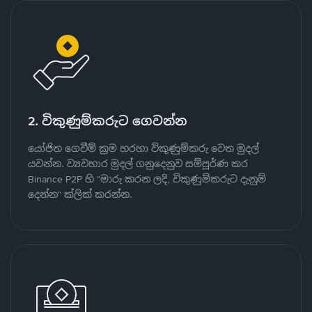
2. විකුණුම්කරුට ගෙවන්න
යෝජිත ගෙවීම් ක්‍රම හරහා විකුණුම්කරු වෙත මුදල්
යවන්න. ව්‍යවහාර මුදල් ගනුදෙනුව සම්පූර්ණ කර
Binance P2P හි "මාරු කරන ලදි, විකුණුම්කරුට දැනුම්
දෙන්න" ක්ලික් කරන්න.