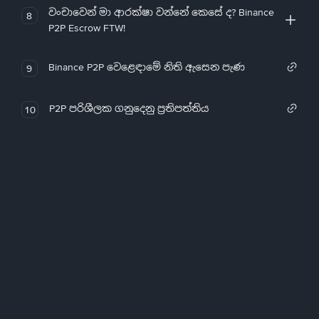
වංචාවෙන් මා ආරක්ෂා වන්නේ කෙසේ ද? Binance
8
P2P Escrow FTW!
Binance P2P වෙළෙඳාමේ නිති ඇසෙන පැණ
9
P2P පරිශීලක ගනුදෙනු ප්‍රතිපත්තිය
10