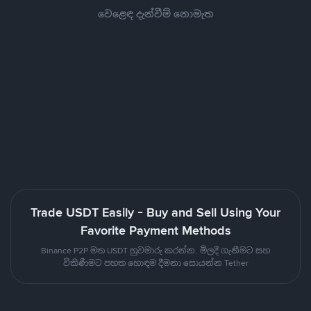
වෙළෙඳ දැන්වීම් නොමැත
Trade USDT Easily - Buy and Sell Using Your
Favorite Payment Methods
Binance P2P මත USDT හුවමාරු කරන්න. මිලදී ගැනීමට සහ
විකිණීමට පහත හොඳම දීමනා සොයන්න Tether