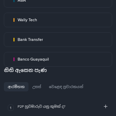
ABA
Wally Tech
Bank Transfer
Banco Guayaquil
නිති ඇසෙන පැණ
ආරම්භක
උසස්
වෙළෙඳ ප්‍රචාරකයන්
P2P හුවමාරුව යනු කුමක් ද?
1