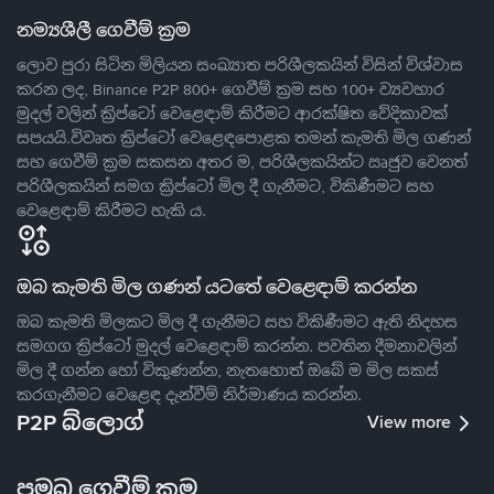
නම්‍යශීලී ගෙවීම් ක්‍රම
ලොව පුරා සිටින මිලියන සංඛ්‍යාත පරිශීලකයින් විසින් විශ්වාස
කරන ලද, Binance P2P 800+ ගෙවීම් ක්‍රම සහ 100+ ව්‍යවහාර
මුදල් වලින් ක්‍රිප්ටෝ වෙළෙඳාම් කිරීමට ආරක්ෂිත වේදිකාවක්
සපයයි.විවෘත ක්‍රිප්ටෝ වෙළෙඳපොළක තමන් කැමති මිල ගණන්
සහ ගෙවීම් ක්‍රම සකසන අතර ම, පරිශීලකයින්ට ඍජුව වෙනත්
පරිශීලකයින් සමග ක්‍රිප්ටෝ මිල දී ගැනීමට, විකිණීමට සහ
වෙළෙඳාම් කිරීමට හැකි ය.
ඔබ කැමති මිල ගණන් යටතේ වෙළෙඳාම් කරන්න
ඔබ කැමති මිලකට මිල දී ගැනීමට සහ විකිණීමට ඇති නිදහස
සමගග ක්‍රිප්ටෝ මුදල් වෙළෙඳාම් කරන්න. පවතින දීමනාවලින්
මිල දී ගන්න හෝ විකුණන්න, නැතහොත් ඔබේ ම මිල සකස්
කරගැනීමට වෙළෙඳ දැන්වීම් නිර්මාණය කරන්න.
P2P බ්ලොග්
View more
ප්‍රමුඛ ගෙවීම් ක්‍රම