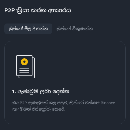
P2P ක්‍රියා කරන ආකාරය
ක්‍රිප්ටෝ මිල දී ගන්න
ක්‍රිප්ටෝ විකුණන්න
1. ඇණවුම ලබා දෙන්න
ඔබ P2P ඇණවුමක් කළ පසුව, ක්‍රිප්ටෝ වත්කම Binance
P2P මගින් එස්ක්‍රෝරු කෙරේ.