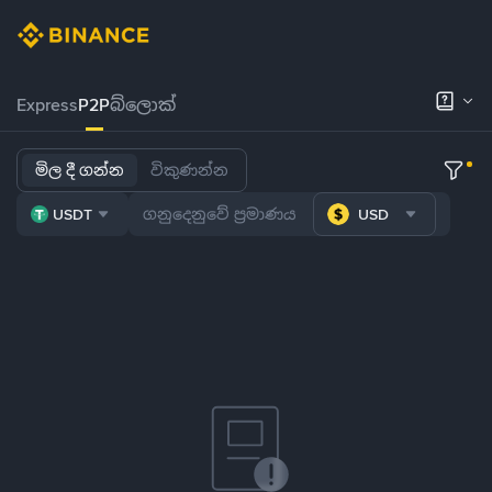
Express
P2P
බ්ලොක්
මිල දී ගන්න
විකුණන්න
USDT
USD