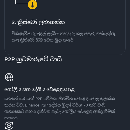
3. ක්‍රිප්ටෝ ලබාගන්න
විකිණුම්කරු මුදල් ලැබීම තහවුරු කළ පසුව, එස්ක්‍රෝරු
කළ ක්‍රිප්ටෝ ඔබ වෙත මුදා හැරේ.
P2P හුවමාරුවේ වාසි
ගෝලීය සහ දේශීය වෙළෙඳපොළ
වෙනත් බොහෝ P2P වේදිකා නිශ්චිත වෙළෙඳපොළ ඉලක්ක
කරන විට, Binance P2P දේශීය මුදල් වර්ග 70 කට වැඩි
ගණනකට සහය දක්වන සැබෑ ගෝලීය වෙළෙඳ අත්දැකීමක්
සපයයි.