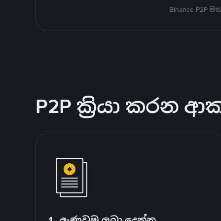
Binance P2P 
P2P ක්‍රියා කරන ආ
1. ඇණවුම ලබා දෙන්න