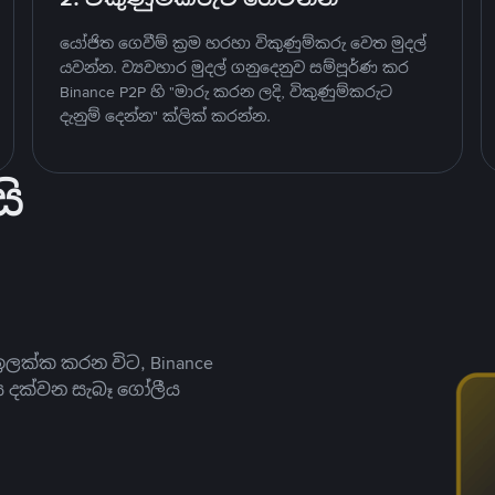
යෝජිත ගෙවීම් ක්‍රම හරහා විකුණුම්කරු වෙත මුදල්
යවන්න. ව්‍යවහාර මුදල් ගනුදෙනුව සම්පූර්ණ කර
Binance P2P හි "මාරු කරන ලදි, විකුණුම්කරුට
දැනුම් දෙන්න" ක්ලික් කරන්න.
ි
ලක්ක කරන විට, Binance
ය දක්වන සැබෑ ගෝලීය