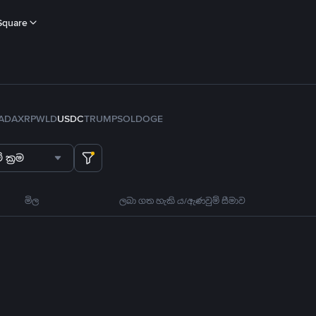
Square
ADA
XRP
WLD
USDC
TRUMP
SOL
DOGE
 ක්‍රම
මිල
ලබා ගත හැකි ය/ඇණවුම් සීමාව