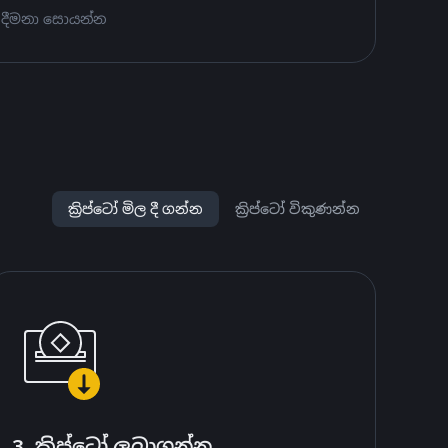
 දීමනා සොයන්න
ක්‍රිප්ටෝ මිල දී ගන්න
ක්‍රිප්ටෝ විකුණන්න
3. ක්‍රිප්ටෝ ලබාගන්න