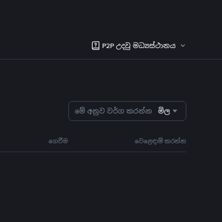
P2P උදවු මධ්‍යස්ථානය
මේ අනුව වර්ග කරන්න
මිල
ගෙවීම
වෙළෙඳාම් කරන්න