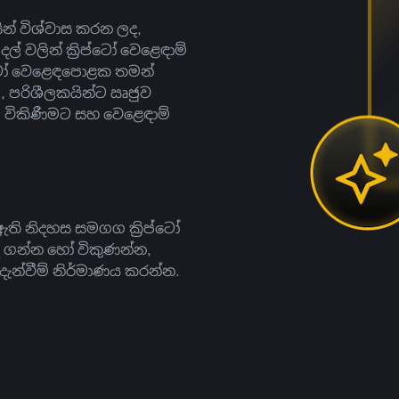
සින් විශ්වාස කරන ලද,
දල් වලින් ක්‍රිප්ටෝ වෙළෙඳාම්
ිප්ටෝ වෙළෙඳපොළක තමන්
, පරිශීලකයින්ට ඍජුව
ට, විකිණීමට සහ වෙළෙඳාම්
ති නිදහස සමගග ක්‍රිප්ටෝ
දී ගන්න හෝ විකුණන්න,
න්වීම් නිර්මාණය කරන්න.