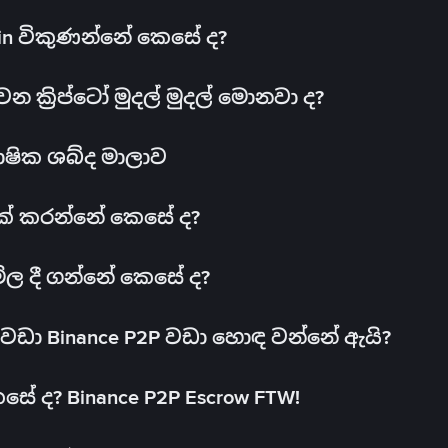
oin විකුණන්නේ කෙසේ ද?
ක්‍රිප්ටෝ මුදල් මුදල් මොනවා ද?
ාෂික ශබ්ද මාලාව
 එක් කරන්නේ කෙසේ ද?
මිල දී ගන්නේ කෙසේ ද?
ඩා Binance P2P වඩා හොඳ වන්නේ ඇයි?
ේ ද? Binance P2P Escrow FTW!