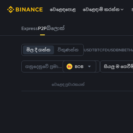
වෙළෙඳපොළ
වෙළෙඳාම් කරන්න
Express
P2P
බ්ලොක්
මිල දී ගන්න
විකුණන්න
USDT
BTC
FDUSD
BNB
ETH
BOB
සියලු ම ගෙවීම්
වෙළෙඳ ප්‍රචාරකයන්