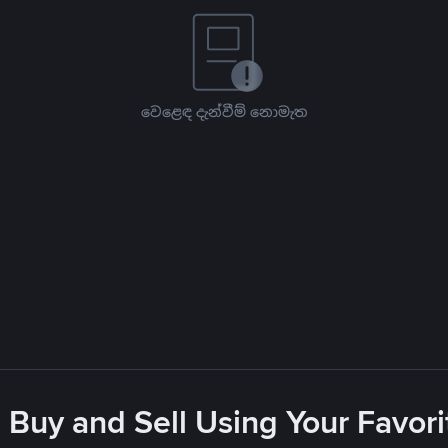
වෙළෙඳ දැන්වීම් නොමැත
 Buy and Sell Using Your Favo