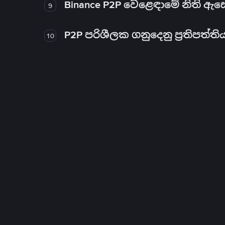
Binance P2P වෙළෙඳාමේ නිති ඇ
9
P2P පරිශීලක ගනුදෙනු ප්‍රතිපත්ති
10