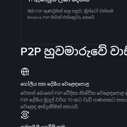
ඔබ P2P ඇණවුමක් කළ පසුව, ක්‍රිප්ටෝ වත්කම
Binance P2P මගින් එස්ක්‍රෝරු කෙරේ.
P2P හුවමාරුවේ වාස
ගෝලීය සහ දේශීය වෙළෙඳපොළ
වෙනත් බොහෝ P2P වේදිකා නිශ්චිත වෙළෙඳපොළ ඉ
P2P දේශීය මුදල් වර්ග 70 කට වැඩි ගණනකට සහ
වෙළෙඳ අත්දැකීමක් සපයයි.