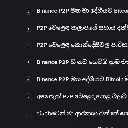
Binance P2P මත මා දේශීයව Bitc
2
P2P වෙළෙඳ කලාපයේ සහාය දක්වන 
3
P2P වෙළෙඳ කොන්දේසිවල පාරිභ
4
Binance P2P හි නව ගෙවීම් ක්‍රම
5
Binance P2P මත දේශීයව Bitcoin 
6
අනෙකුත් P2P වෙළෙඳපොළ වලට ව
7
වංචාවෙන් මා ආරක්ෂා වන්නේ කෙස
8