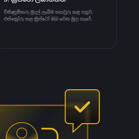
විකිණුම්කරු මුදල් ලැබීම තහවුරු කළ පසුව,
එස්ක්‍රෝරු කළ ක්‍රිප්ටෝ ඔබ වෙත මුදා හැරේ.