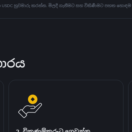
මත USDC හුවමාරු කරන්න. මිලදී ගැනීමට සහ විකිණීමට පහත හොඳම
කාරය
2. විකුණුම්කරුට ගෙවන්න