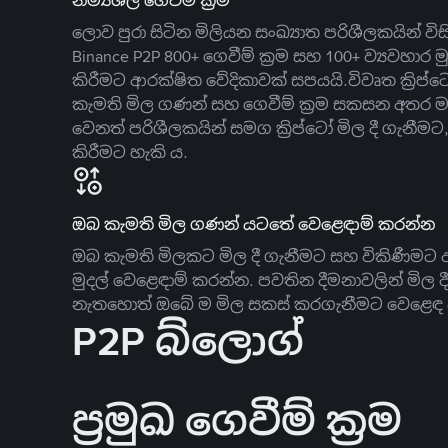
නම්‍යශීලී ගෙවීම් ක්‍රම
ලොව පුරා සිටින මිලියන සංඛ්‍යාත පරිශීලකයින් වි
Binance P2P 800+ ගෙවීම් ක්‍රම සහ 100+ ව්‍යවහාර මු
කිරීමට ආරක්ෂිත වේදිකාවක් සපයයි.විවෘත ක්‍ර
කැමති මිල ගණන් සහ ගෙවීම් ක්‍රම සකසන අතර ම
වෙනත් පරිශීලකයින් සමග ක්‍රිප්ටෝ මිල දී ගැනීම
කිරීමට හැකි ය.
ඔබ කැමති මිල ගණන් යටතේ වෙළෙඳාම් කරන්න
ඔබ කැමති මිලකට මිල දී ගැනීමට සහ විකිණීමට ඇ
මුදල් වෙළෙඳාම් කරන්න. පවතින දීමනාවලින් මිල 
නැතහොත් ඔබේ ම මිල සකස් කරගැනීමට වෙළෙඳ දැ
P2P බ්ලොග්
ප්‍රමුඛ ගෙවීම් ක්‍රම